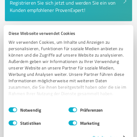
Registrieren Sie sich jetzt und werden Sie ein von
Kunden empfohlener ProvenExpert!
Diese Webseite verwendet Cookies
6
Hotels & Unterkünfte
Wir verwenden Cookies, um Inhalte und Anzeigen zu
Hotel Das James
personalisieren, Funktionen für soziale Medien anbieten zu
können und die Zugriffe auf unsere Website zu analysieren.
Hotel Das James in Flensburg - Ihr Ort für
Außerdem geben wir Informationen zu Ihrer Verwendung
Entspannung und Genuss
unserer Website an unsere Partner für soziale Medien,
Werbung und Analysen weiter. Unsere Partner führen diese
HOTEL FLENSBURG
SPA
ROOFTOP-POOL
RESTAURANT
Informationen möglicherweise mit weiteren Daten
WELLNESS
TAGUNGEN
SUITEN
GASTFREUNDSCHAFT
zusammen, die Sie ihnen bereitgestellt haben oder die sie im
FLENSBURGER FÖRDE
GENUSSWELT
FAMILIENHOTEL
AUSZEIT
Rahmen Ihrer Nutzung der Dienste gesammelt haben.
Fördepromenade 30, 24944 Flensburg
Einwilligungsauswahl
Impressum
|
Datenschutzbestimmungen
Notwendig
Präferenzen
Tel. 0461 1672360
contact@dasjames.com
www.dasjames.com/
Statistiken
Marketing
4,80 / 5,00