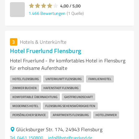
4,00 / 5,00
1.466
Bewertungen
(1 Quelle)
3
Hotels & Unterkünfte
Hotel Fruerlund Flensburg
Hotel Fruerlund - Ihr komfortables Hotel in Flensburg
für erholsame Aufenthalte
HOTEL FLENSBURG
UNTERKUNFT FLENSBURG
FAMILIENHOTEL
ZIMMER BUCHEN
HAFENSTADT FLENSBURG
KOMFORTABLE ÜBERNACHTUNG
GASTFREUNDSCHAFT
MODERNES HOTEL
FLENSBURG SEHENSWÜRDIGKEITEN
PERSÖNLICHER SERVICE
APARTMENTS FLENSBURG
HOTELZIMMER
Glücksburger Str. 174, 24943 Flensburg
Tel. 0461 150800
info@hotelfruerlund.de