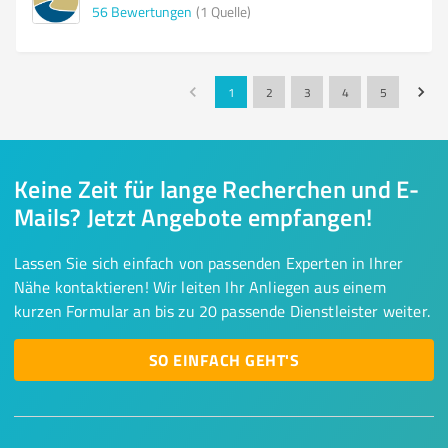
56
Bewertungen
(1 Quelle)
1
2
3
4
5
Keine Zeit für lange Recherchen und E-
Mails? Jetzt Angebote empfangen!
Lassen Sie sich einfach von passenden Experten in Ihrer
Nähe kontaktieren! Wir leiten Ihr Anliegen aus einem
kurzen Formular an bis zu 20 passende Dienstleister weiter.
SO EINFACH GEHT'S