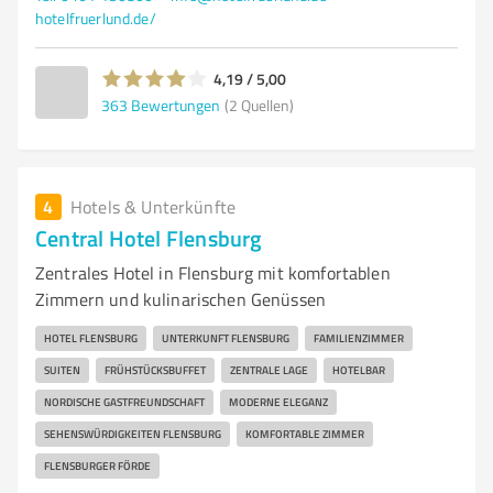
hotelfruerlund.de/
4,19 / 5,00
363
Bewertungen
(2 Quellen)
4
Hotels & Unterkünfte
Central Hotel Flensburg
Zentrales Hotel in Flensburg mit komfortablen
Zimmern und kulinarischen Genüssen
HOTEL FLENSBURG
UNTERKUNFT FLENSBURG
FAMILIENZIMMER
SUITEN
FRÜHSTÜCKSBUFFET
ZENTRALE LAGE
HOTELBAR
NORDISCHE GASTFREUNDSCHAFT
MODERNE ELEGANZ
SEHENSWÜRDIGKEITEN FLENSBURG
KOMFORTABLE ZIMMER
FLENSBURGER FÖRDE