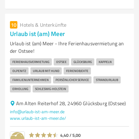
10
Hotels & Unterkünfte
Urlaub ist (am) Meer
Urlaub ist (am) Meer - Ihre Ferienhausvermietung an
der Ostsee!
FERIENHAUSVERMIETUNG
OSTSEE
GLÜCKSBURG
KAPPELN
OLPENITZ
URLAUB MIT HUND
FERIENOBJEKTE
FAMILIENUNTERNEHMEN
PERSÖNLICHER SERVICE
STRANDURLAUB
ERHOLUNG
SCHLESWIG-HOLSTEIN
Am Alten Reiterhof 28, 24960 Glücksburg (Ostsee)
info@urlaub-ist-am-meer.de
www.urlaub-ist-am-meer.de/
4,40 / 5,00