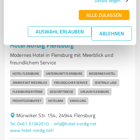
Details zeigen
1.528
Bewertungen
(1 Quelle)
ALLE ZULASSEN
AUSWAHL ERLAUBEN
ABLEHNEN
7
Hotels & Unterkünfte
Hotel Nordig Flensburg
Modernes Hotel in Flensburg mit Meerblick und
freundlichem Service
HOTEL FLENSBURG
UNTERKUNFT FLENSBURG
MODERNES HOTEL
ZIMMER MIT MEERBLICK
FREUNDLICHER SERVICE
ZENTRALE LAGE
FLENSBURGER FÖRDE
GESCHÄFTSREISE
URLAUB FLENSBURG
FRÜHSTÜCKSBUFFET
HOTELBAR
ERHOLUNG
Mürwiker Str. 154, 24944 Flensburg
Tel. 0461 31362010
info@hotel-nordig.net
www.hotel-nordig.net/