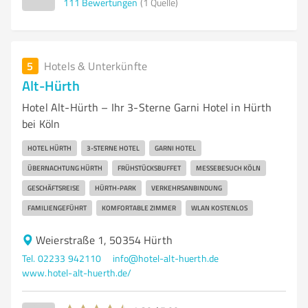
111
Bewertungen
(1 Quelle)
5
Hotels & Unterkünfte
Alt-Hürth
Hotel Alt-Hürth – Ihr 3-Sterne Garni Hotel in Hürth
bei Köln
HOTEL HÜRTH
3-STERNE HOTEL
GARNI HOTEL
ÜBERNACHTUNG HÜRTH
FRÜHSTÜCKSBUFFET
MESSEBESUCH KÖLN
GESCHÄFTSREISE
HÜRTH-PARK
VERKEHRSANBINDUNG
FAMILIENGEFÜHRT
KOMFORTABLE ZIMMER
WLAN KOSTENLOS
Weierstraße 1, 50354 Hürth
Tel. 02233 942110
info@hotel-alt-huerth.de
www.hotel-alt-huerth.de/