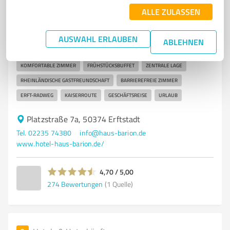
Hotel Haus Barion
ALLE ZULASSEN
Hotel Haus Barion - Ihr modernes Hotel in Erftstadt
für Geschäftsreisende und Ur
AUSWAHL ERLAUBEN
ABLEHNEN
HOTEL ERFTSTADT
FAMILIÄR GEFÜHRTES HOTEL
MODERNES HOTEL
KOMFORTABLE ZIMMER
FRÜHSTÜCKSBUFFET
ZENTRALE LAGE
RHEINLÄNDISCHE GASTFREUNDSCHAFT
BARRIEREFREIE ZIMMER
ERFT-RADWEG
KAISERROUTE
GESCHÄFTSREISE
URLAUB
Platzstraße 7a, 50374 Erftstadt
Tel. 02235 74380
info@haus-barion.de
www.hotel-haus-barion.de/
4,70 / 5,00
274
Bewertungen
(1 Quelle)