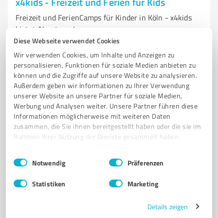
x4kids - Freizeit und Ferien für Kids
Freizeit und FerienCamps für Kinder in Köln - x4kids
bietet Abenteuer!
Diese Webseite verwendet Cookies
FREIZEIT FÜR KINDER
FERIENCAMPS
WORKSHOPS
KÖLN
Wir verwenden Cookies, um Inhalte und Anzeigen zu
GANZHEITLICHE ENTWICKLUNG
KREATIVE AKTIVITÄTEN
SKATEN
personalisieren, Funktionen für soziale Medien anbieten zu
können und die Zugriffe auf unsere Website zu analysieren.
YOGA
HANDWERK
KINDERGEBURTSTAGE
VERTRAUEN
Außerdem geben wir Informationen zu Ihrer Verwendung
INDIVIDUELLE FÖRDERUNG
unserer Website an unsere Partner für soziale Medien,
Werbung und Analysen weiter. Unsere Partner führen diese
Gut Clarenhof 1, 50226 Frechen
Informationen möglicherweise mit weiteren Daten
info@x4kids.club
x4kids.club/
zusammen, die Sie ihnen bereitgestellt haben oder die sie im
Rahmen Ihrer Nutzung der Dienste gesammelt haben.
4,90 / 5,00
Einwilligungsauswahl
Impressum
|
Datenschutzbestimmungen
Notwendig
Präferenzen
47
Bewertungen
(1 Quelle)
Statistiken
Marketing
Details zeigen
7
Hotels & Unterkünfte