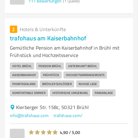
117
Bewertungen
(1 Quelle)
2
Hotels & Unterkünfte
trafohaus am Kaiserbahnhof
Gemütliche Pension am Kaiserbahnhof in Brühl mit
Frühstück und Hochzeitsservice
HOTEL BRÜHL
PENSION BRÜHL
UNTERKUNFT BRÜHL
KAISERBAHNHOF
FRÜHSTÜCK
HOCHZEITSARRANGEMENTS
PHANTASIALAND
BRÜHLER SCHLÖSSER
RUHIGE LAGE
KOMFORTABLE ZIMMER
HISTORISCHE UMGEBUNG
PARKANLAGE
Kierberger Str. 158c, 50321 Brühl
info@trafohaus.com
trafohaus.com/
4,90 / 5,00