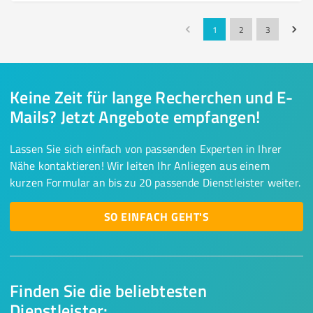
1
2
3
Keine Zeit für lange Recherchen und E-
Mails? Jetzt Angebote empfangen!
Lassen Sie sich einfach von passenden Experten in Ihrer
Nähe kontaktieren! Wir leiten Ihr Anliegen aus einem
kurzen Formular an bis zu 20 passende Dienstleister weiter.
SO EINFACH GEHT'S
Finden Sie die beliebtesten
Dienstleister: