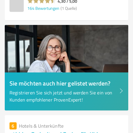
4,30 / 5,00
164
Bewertungen
(1 Quelle)
Sie möchten auch hier gelistet werden?
Registrieren Sie sich jetzt und werden Sie ein von
Kunden empfohlener ProvenExpert!
6
Hotels & Unterkünfte