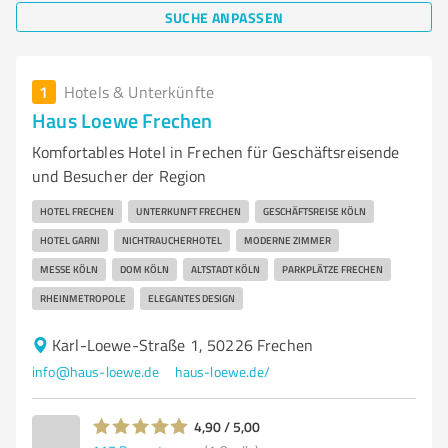
SUCHE ANPASSEN
1
Hotels & Unterkünfte
Haus Loewe Frechen
Komfortables Hotel in Frechen für Geschäftsreisende
und Besucher der Region
HOTEL FRECHEN
UNTERKUNFT FRECHEN
GESCHÄFTSREISE KÖLN
HOTEL GARNI
NICHTRAUCHERHOTEL
MODERNE ZIMMER
MESSE KÖLN
DOM KÖLN
ALTSTADT KÖLN
PARKPLÄTZE FRECHEN
RHEINMETROPOLE
ELEGANTES DESIGN
Karl-Loewe-Straße 1, 50226 Frechen
info@haus-loewe.de
haus-loewe.de/
4,90 / 5,00