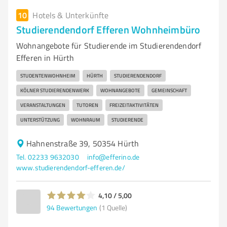
10
Hotels & Unterkünfte
Studierendendorf Efferen Wohnheimbüro
Wohnangebote für Studierende im Studierendendorf
Efferen in Hürth
STUDENTENWOHNHEIM
HÜRTH
STUDIERENDENDORF
KÖLNER STUDIERENDENWERK
WOHNANGEBOTE
GEMEINSCHAFT
VERANSTALTUNGEN
TUTOREN
FREIZEITAKTIVITÄTEN
UNTERSTÜTZUNG
WOHNRAUM
STUDIERENDE
Hahnenstraße 39, 50354 Hürth
Tel. 02233 9632030
info@efferino.de
www.studierendendorf-efferen.de/
4,10 / 5,00
94
Bewertungen
(1 Quelle)