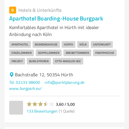
9
Hotels & Unterkünfte
Aparthotel Boarding-House Burgpark
Komfortables Aparthotel in Hürth mit idealer
Anbindung nach Köln
APARTHOTEL
BOARDINGHOUSE
HÜRTH
KÖLN
UNTERKUNFT
EINZELZIMMER
DOPPELZIMMER
DREIBETTZIMMER
PANTRYKÜCHE
FREIZEIT
BURG EFFEREN
OTTO-MAIGLER-SEE
Bachstraße 12, 50354 Hürth
Tel. 02233 98600
info@punktplanung.de
www.burgpark.eu/
3,60 / 5,00
133
Bewertungen
(1 Quelle)