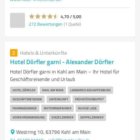
4,70 / 5,00
272
Bewertungen
(1 Quelle)
2
Hotels & Unterkünfte
Hotel Dörfler garni - Alexander Dörfler
Hotel Dörfler garni in Kahl am Main – Ihr Hotel für
Geschäftsreisende und Urlaub
HOTEL DÖRFLER
KAHL AM MAIN
LANDKREIS ASCHAFFENBURG
GESCHÄFTSREISENDE
UNTERKUNFT
FRÜHSTÜCKSBUFFET
FAHRRADGARAGE
MOTORRADFAHRER
RUHIGE LAGE
VERKEHRSANBINDUNG
EINZELZIMMER
DOPPELZIMMER
Westring 10, 63796 Kahl am Main