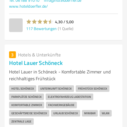
Tel. 06188 91010
info@hoteldoerfler.de
www.hoteldoerfler.de/
4,30 / 5,00
117
Bewertungen
(1 Quelle)
3
Hotels & Unterkünfte
Hotel Lauer Schöneck
Hotel Lauer in Schöneck - Komfortable Zimmer und
reichhaltiges Frühstück
HOTEL SCHÖNECK
UNTERKUNFT SCHÖNECK
FRÜHSTÜCK SCHÖNECK
PARKPLÄTZE SCHÖNECK
ELEKTROFAHRZEUG LADESTATION
KOMFORTABLE ZIMMER
FACHWERKGEBÄUDE
GESCHÄFTSREISE SCHÖNECK
URLAUB SCHÖNECK
MINIBAR
WLAN
ZENTRALE LAGE