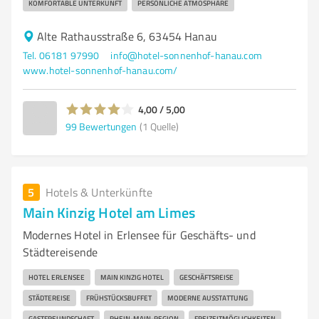
KOMFORTABLE UNTERKUNFT
PERSÖNLICHE ATMOSPHÄRE
Alte Rathausstraße 6, 63454 Hanau
Tel. 06181 97990
info@hotel-sonnenhof-hanau.com
www.hotel-sonnenhof-hanau.com/
4,00 / 5,00
99
Bewertungen
(1 Quelle)
5
Hotels & Unterkünfte
Main Kinzig Hotel am Limes
Modernes Hotel in Erlensee für Geschäfts- und
Städtereisende
HOTEL ERLENSEE
MAIN KINZIG HOTEL
GESCHÄFTSREISE
STÄDTEREISE
FRÜHSTÜCKSBUFFET
MODERNE AUSSTATTUNG
GASTFREUNDSCHAFT
RHEIN-MAIN-REGION
FREIZEITMÖGLICHKEITEN