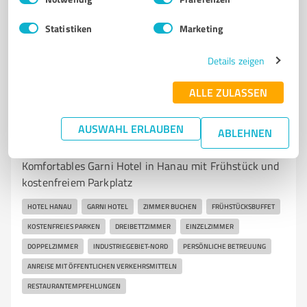
hanau-residence.de/
Statistiken
Marketing
3,70 / 5,00
Details zeigen
118
Bewertungen
(1 Quelle)
ALLE ZULASSEN
7
Hotels & Unterkünfte
AUSWAHL ERLAUBEN
ABLEHNEN
Turm Hotel Hanau
Komfortables Garni Hotel in Hanau mit Frühstück und
kostenfreiem Parkplatz
HOTEL HANAU
GARNI HOTEL
ZIMMER BUCHEN
FRÜHSTÜCKSBUFFET
KOSTENFREIES PARKEN
DREIBETTZIMMER
EINZELZIMMER
DOPPELZIMMER
INDUSTRIEGEBIET-NORD
PERSÖNLICHE BETREUUNG
ANREISE MIT ÖFFENTLICHEN VERKEHRSMITTELN
RESTAURANTEMPFEHLUNGEN