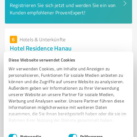
Registrieren Sie sich jetzt und werden Sie ein von
Kunden empfohlener ProvenExpert!
6
Hotels & Unterkünfte
Hotel Residence Hanau
Hotel Residence Hanau - Komfortable Unterkunft in
Diese Webseite verwendet Cookies
zentraler Lage in Hanau
Wir verwenden Cookies, um Inhalte und Anzeigen zu
personalisieren, Funktionen für soziale Medien anbieten zu
HOTEL HANAU
UNTERKUNFT HANAU
BARRIEREFREIES HOTEL
können und die Zugriffe auf unsere Website zu analysieren.
MODERNE ZIMMER
APARTMENTS HANAU
Außerdem geben wir Informationen zu Ihrer Verwendung
unserer Website an unsere Partner für soziale Medien,
SEHENSWÜRDIGKEITEN HANAU
GOLDSCHMIEDEHAUS
Werbung und Analysen weiter. Unsere Partner führen diese
SCHLOSS PHILIPPSRUHE
MESSE FRANKFURT
FLUGHAFEN FRANKFURT
Informationen möglicherweise mit weiteren Daten
KOMFORTABLE UNTERKUNFT
PERSÖNLICHER SERVICE
zusammen, die Sie ihnen bereitgestellt haben oder die sie im
Rahmen Ihrer Nutzung der Dienste gesammelt haben.
Krämerstraße 30-34, 63450 Hanau
Einwilligungsauswahl
Impressum
|
Datenschutzbestimmungen
Tel. 06181 428780
info@hanau-residence.de
Notwendig
Präferenzen