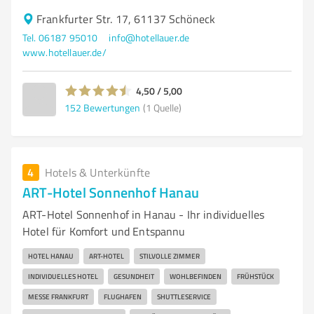
Frankfurter Str. 17, 61137 Schöneck
Tel. 06187 95010
info@hotellauer.de
www.hotellauer.de/
4,50 / 5,00
152
Bewertungen
(1 Quelle)
4
Hotels & Unterkünfte
ART-Hotel Sonnenhof Hanau
ART-Hotel Sonnenhof in Hanau - Ihr individuelles
Hotel für Komfort und Entspannu
HOTEL HANAU
ART-HOTEL
STILVOLLE ZIMMER
INDIVIDUELLES HOTEL
GESUNDHEIT
WOHLBEFINDEN
FRÜHSTÜCK
MESSE FRANKFURT
FLUGHAFEN
SHUTTLESERVICE