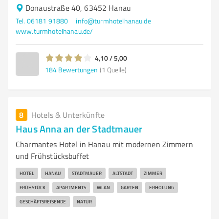
Donaustraße 40, 63452 Hanau
Tel. 06181 91880
info@turmhotelhanau.de
www.turmhotelhanau.de/
4,10 / 5,00
184
Bewertungen
(1 Quelle)
8
Hotels & Unterkünfte
Haus Anna an der Stadtmauer
Charmantes Hotel in Hanau mit modernen Zimmern
und Frühstücksbuffet
HOTEL
HANAU
STADTMAUER
ALTSTADT
ZIMMER
FRÜHSTÜCK
APARTMENTS
WLAN
GARTEN
ERHOLUNG
GESCHÄFTSREISENDE
NATUR