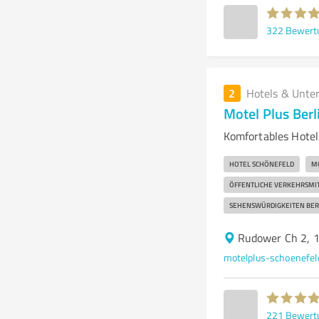
322
Bewert
2
Hotels & Unte
Motel Plus Berl
Komfortables Hote
HOTEL SCHÖNEFELD
MO
ÖFFENTLICHE VERKEHRSMI
SEHENSWÜRDIGKEITEN BER
Rudower Ch 2, 
motelplus-schoenefel
221
Bewert