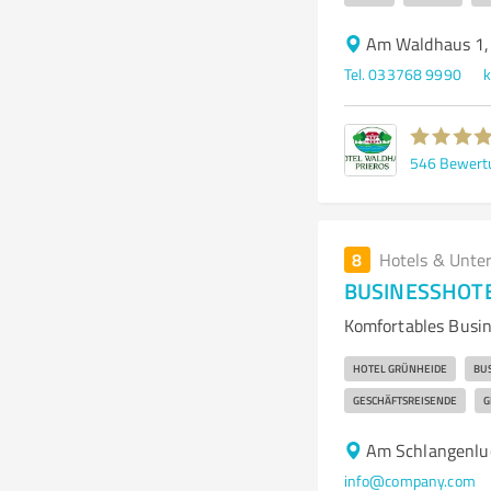
Am Waldhaus 1,
Tel. 033768 9990
k
546
Bewert
8
Hotels & Unte
BUSINESSHOTE
Komfortables Busin
HOTEL GRÜNHEIDE
BU
GESCHÄFTSREISENDE
G
Am Schlangenlu
info@company.com