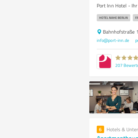
Port Inn Hotel - Ih
HOTEL NAHE BERLIN
F
Bahnhofstraße 
info@port-inn.de
p
207
Bewert
6
Hotels & Unte