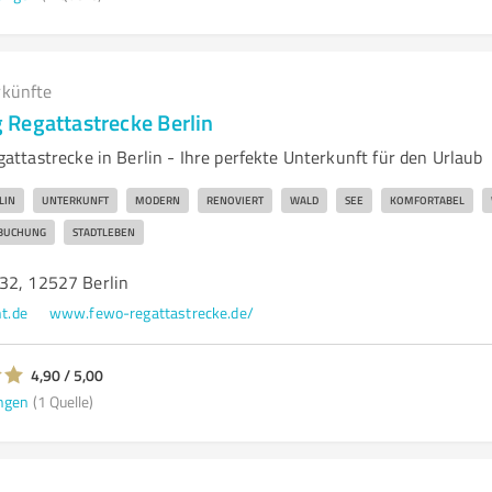
rkünfte
Regattastrecke Berlin
ttastrecke in Berlin - Ihre perfekte Unterkunft für den Urlaub
LIN
UNTERKUNFT
MODERN
RENOVIERT
WALD
SEE
KOMFORTABEL
BUCHUNG
STADTLEBEN
32, 12527 Berlin
t.de
www.fewo-regattastrecke.de/
4,90 / 5,00
ngen
(1 Quelle)