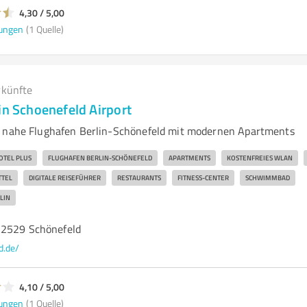
4,30 / 5,00
ungen
(1 Quelle)
rkünfte
in Schoenefeld Airport
l nahe Flughafen Berlin-Schönefeld mit modernen Apartments
TEL PLUS
FLUGHAFEN BERLIN-SCHÖNEFELD
APARTMENTS
KOSTENFREIES WLAN
TTEL
DIGITALE REISEFÜHRER
RESTAURANTS
FITNESS-CENTER
SCHWIMMBAD
LIN
12529 Schönefeld
d.de/
4,10 / 5,00
ungen
(1 Quelle)