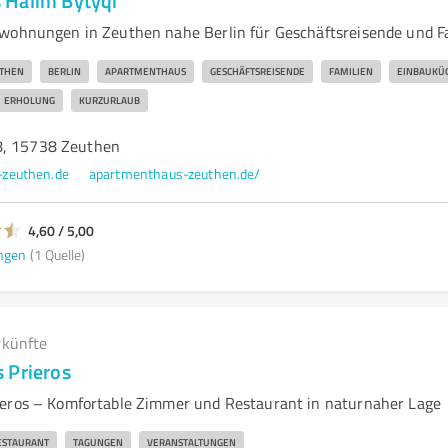
 Halim Bytyqi
nwohnungen in Zeuthen nahe Berlin für Geschäftsreisende und 
THEN
BERLIN
APARTMENTHAUS
GESCHÄFTSREISENDE
FAMILIEN
EINBAUKÜ
ERHOLUNG
KURZURLAUB
8, 15738 Zeuthen
zeuthen.de
apartmenthaus-zeuthen.de/
4,60 / 5,00
ngen
(1 Quelle)
rkünfte
 Prieros
ieros – Komfortable Zimmer und Restaurant in naturnaher Lage
ESTAURANT
TAGUNGEN
VERANSTALTUNGEN