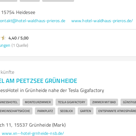
 15754 Heidesee
ontakt@hotel-waldhaus-prieros.de
www.hotel-waldhaus-prieros.de/
4,40 / 5,00
ungen
(1 Quelle)
rkünfte
L AM PEETZSEE GRÜNHEIDE
essHotel in Grünheide nahe der Tesla Gigafactory
SINESSHOTEL
MONTEURZIMMER
TESLA GIGAFACTORY
ZIMMER MIT BAD
GÜNSTIG
EMEINSCHAFTSKÜCHE
PARKPLATZ
SEEBLICK
GARTEN
ENTSPANNTE ATMOSPHÄR
ch 11, 15537 Grünheide (Mark)
www.xn--hotel-grnheide-nsb.de/