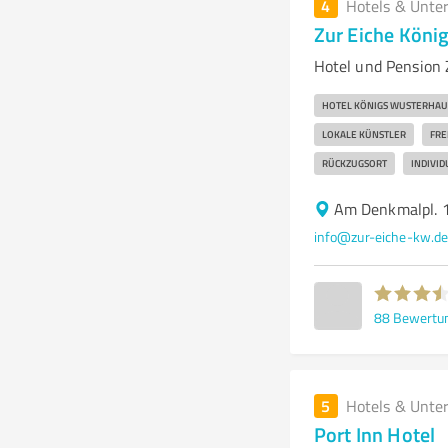
4
Hotels & Unte
Zur Eiche Köni
Hotel und Pension
HOTEL KÖNIGS WUSTERHA
LOKALE KÜNSTLER
FRE
RÜCKZUGSORT
INDIVI
Am Denkmalpl. 
info@zur-eiche-kw.d
88
Bewertu
5
Hotels & Unte
Port Inn Hotel