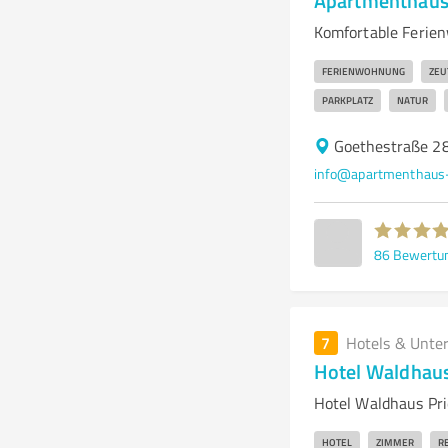
Apartmenthaus
Komfortable Ferie
FERIENWOHNUNG
ZEU
PARKPLATZ
NATUR
Goethestraße 2
info@apartmenthaus-
86
Bewertu
7
Hotels & Unte
Hotel Waldhaus
Hotel Waldhaus Pr
HOTEL
ZIMMER
R