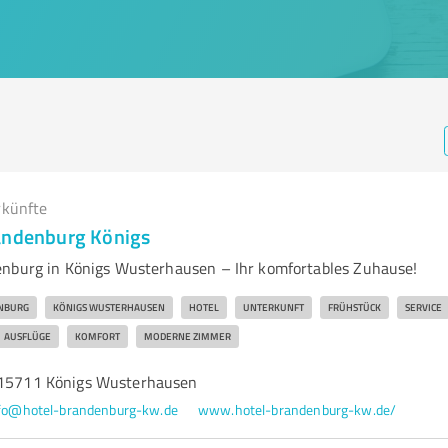
rkünfte
andenburg Königs
nburg in Königs Wusterhausen – Ihr komfortables Zuhause!
NBURG
KÖNIGS WUSTERHAUSEN
HOTEL
UNTERKUNFT
FRÜHSTÜCK
SERVICE
AUSFLÜGE
KOMFORT
MODERNE ZIMMER
 15711 Königs Wusterhausen
fo@hotel-brandenburg-kw.de
www.hotel-brandenburg-kw.de/