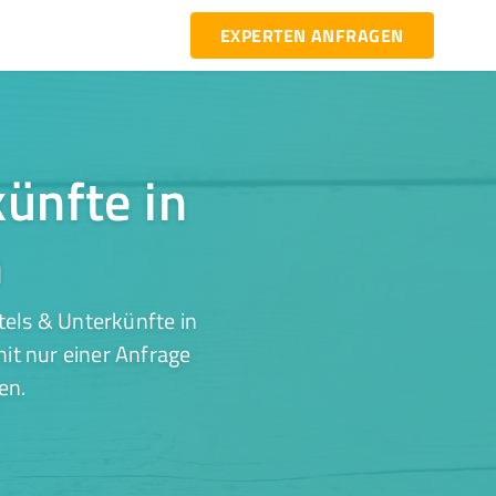
EXPERTEN ANFRAGEN
künfte in
n
els & Unterkünfte in
it nur einer Anfrage
en.