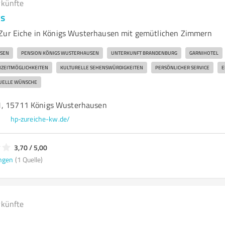
rkünfte
gs
 Zur Eiche in Königs Wusterhausen mit gemütlichen Zimmern
USEN
PENSION KÖNIGS WUSTERHAUSEN
UNTERKUNFT BRANDENBURG
GARNIHOTEL
IZEITMÖGLICHKEITEN
KULTURELLE SEHENSWÜRDIGKEITEN
PERSÖNLICHER SERVICE
E
DUELLE WÜNSCHE
1, 15711 Königs Wusterhausen
e
hp-zureiche-kw.de/
3,70 / 5,00
ngen
(1 Quelle)
rkünfte