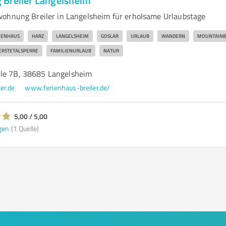
Breiler Langelsheim
ohnung Breiler in Langelsheim für erholsame Urlaubstage
IENHAUS
HARZ
LANGELSHEIM
GOSLAR
URLAUB
WANDERN
MOUNTAINB
ERSTETALSPERRE
FAMILIENURLAUB
NATUR
le 7B, 38685 Langelsheim
er.de
www.ferienhaus-breiler.de/
5,00 / 5,00
gen
(1 Quelle)