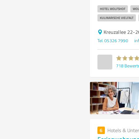
HOTEL WOLFSHOF
WOL
KULINARISCHE VIELFALT
Kreuzallee 22-2
Tel. 05326 7990
in
718
Bewert
6
Hotels & Unte