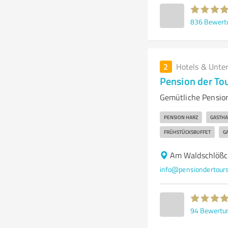
836
Bewert
2
Hotels & Unte
Pension der To
Gemütliche Pension
PENSION HARZ
GASTHA
FRÜHSTÜCKSBUFFET
G
Am Waldschlößc
info@pensiondertour
94
Bewertu