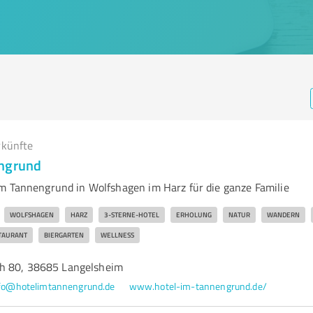
rkünfte
engrund
m Tannengrund in Wolfshagen im Harz für die ganze Familie
WOLFSHAGEN
HARZ
3-STERNE-HOTEL
ERHOLUNG
NATUR
WANDERN
TAURANT
BIERGARTEN
WELLNESS
h 80, 38685 Langelsheim
fo@hotelimtannengrund.de
www.hotel-im-tannengrund.de/