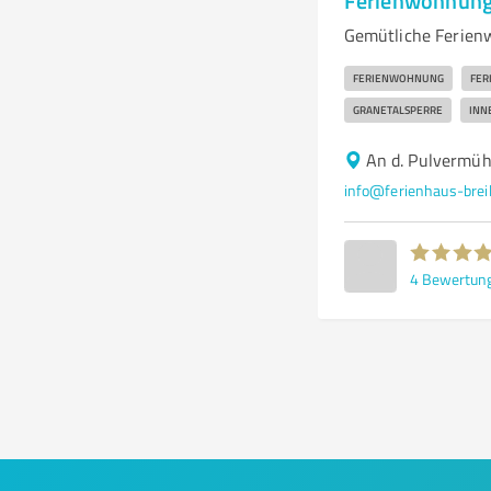
Ferienwohnung 
Gemütliche Ferienw
FERIENWOHNUNG
FER
GRANETALSPERRE
INN
An d. Pulvermüh
info@ferienhaus-breil
4
Bewertun