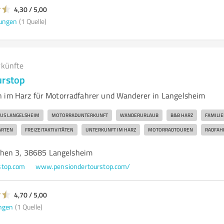
4,30 / 5,00
ungen
(1 Quelle)
rkünfte
urstop
 im Harz für Motorradfahrer und Wanderer in Langelsheim
US LANGELSHEIM
MOTORRADUNTERKUNFT
WANDERURLAUB
B&B HARZ
FAMILI
ARTEN
FREIZEITAKTIVITÄTEN
UNTERKUNFT IM HARZ
MOTORRADTOUREN
RADFAH
hen 3, 38685 Langelsheim
stop.com
www.pensiondertourstop.com/
4,70 / 5,00
ngen
(1 Quelle)