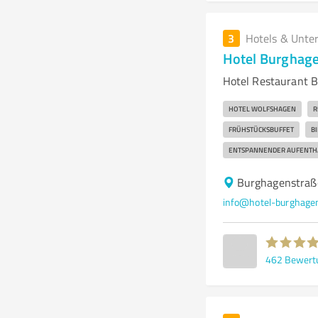
3
Hotels & Unte
Hotel Burghag
Hotel Restaurant B
HOTEL WOLFSHAGEN
R
FRÜHSTÜCKSBUFFET
B
ENTSPANNENDER AUFENTH
Burghagenstraß
info@hotel-burghage
462
Bewert