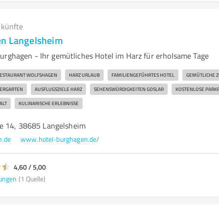
rkünfte
en Langelsheim
urghagen - Ihr gemütliches Hotel im Harz für erholsame Tage
ESTAURANT WOLFSHAGEN
HARZ URLAUB
FAMILIENGEFÜHRTES HOTEL
GEMÜTLICHE 
IERGARTEN
AUSFLUGSZIELE HARZ
SEHENSWÜRDIGKEITEN GOSLAR
KOSTENLOSE PARK
ALT
KULINARISCHE ERLEBNISSE
e 14, 38685 Langelsheim
n.de
www.hotel-burghagen.de/
4,60 / 5,00
ungen
(1 Quelle)