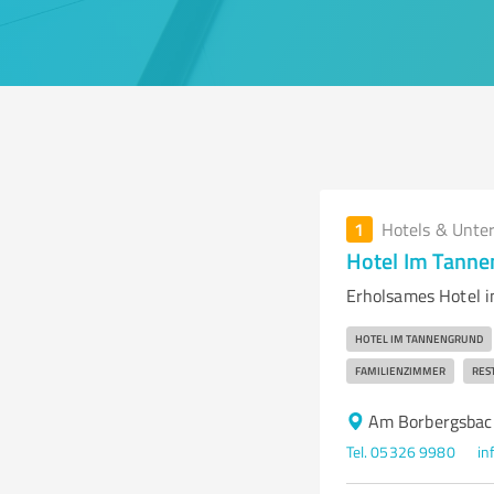
1
Hotels & Unte
Hotel Im Tann
Erholsames Hotel i
HOTEL IM TANNENGRUND
FAMILIENZIMMER
RES
Am Borbergsbac
Tel. 05326 9980
in