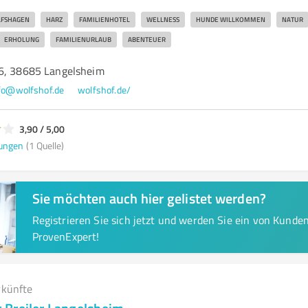
FSHAGEN
HARZ
FAMILIENHOTEL
WELLNESS
HUNDE WILLKOMMEN
NATUR
ERHOLUNG
FAMILIENURLAUB
ABENTEUER
6, 38685 Langelsheim
fo@wolfshof.de
wolfshof.de/
3,90 / 5,00
ungen
(1 Quelle)
Sie möchten auch hier gelistet werden?
Registrieren Sie sich jetzt und werden Sie ein von Kund
ProvenExpert!
rkünfte