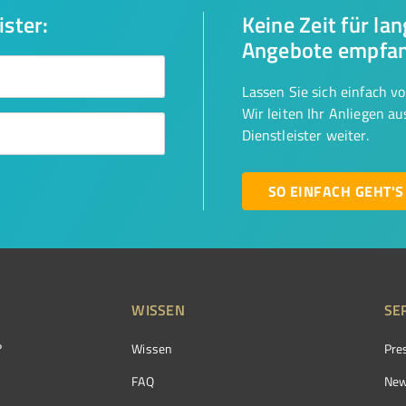
ister:
Keine Zeit für la
Angebote empfa
Lassen Sie sich einfach v
Wir leiten Ihr Anliegen a
Dienstleister weiter.
SO EINFACH GEHT'S
WISSEN
SE
?
Wissen
Pre
FAQ
New