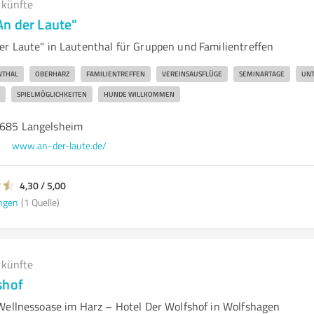
rkünfte
n der Laute"
r Laute" in Lautenthal für Gruppen und Familientreffen
NTHAL
OBERHARZ
FAMILIENTREFFEN
VEREINSAUSFLÜGE
SEMINARTAGE
UNT
SPIELMÖGLICHKEITEN
HUNDE WILLKOMMEN
8685 Langelsheim
www.an-der-laute.de/
4,30 / 5,00
ngen
(1 Quelle)
rkünfte
shof
Wellnessoase im Harz – Hotel Der Wolfshof in Wolfshagen