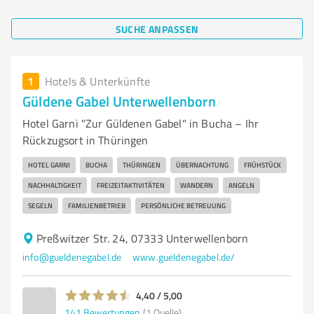
SUCHE ANPASSEN
1
Hotels & Unterkünfte
Güldene Gabel Unterwellenborn
Hotel Garni "Zur Güldenen Gabel" in Bucha – Ihr
Rückzugsort in Thüringen
HOTEL GARNI
BUCHA
THÜRINGEN
ÜBERNACHTUNG
FRÜHSTÜCK
NACHHALTIGKEIT
FREIZEITAKTIVITÄTEN
WANDERN
ANGELN
SEGELN
FAMILIENBETRIEB
PERSÖNLICHE BETREUUNG
Preßwitzer Str. 24, 07333 Unterwellenborn
info@gueldenegabel.de
www.gueldenegabel.de/
4,40 / 5,00
141
Bewertungen
(1 Quelle)