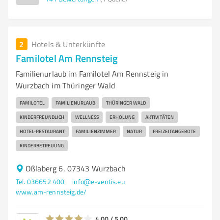
2
Hotels & Unterkünfte
Familotel Am Rennsteig
Familienurlaub im Familotel Am Rennsteig in
Wurzbach im Thüringer Wald
FAMILOTEL
FAMILIENURLAUB
THÜRINGER WALD
KINDERFREUNDLICH
WELLNESS
ERHOLUNG
AKTIVITÄTEN
HOTEL-RESTAURANT
FAMILIENZIMMER
NATUR
FREIZEITANGEBOTE
KINDERBETREUUNG
Oßlaberg 6, 07343 Wurzbach
Tel. 036652 400
info@e-ventis.eu
www.am-rennsteig.de/
4,00 / 5,00