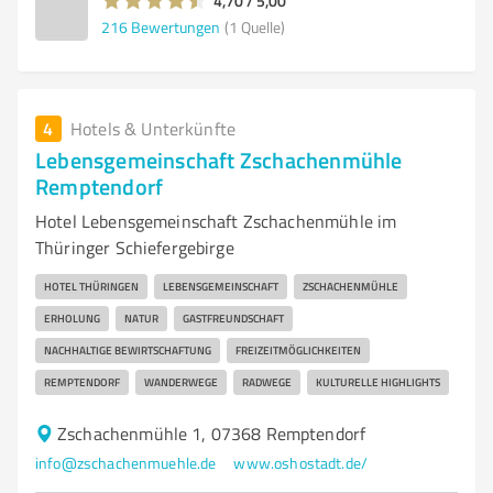
4,70 / 5,00
216
Bewertungen
(1 Quelle)
4
Hotels & Unterkünfte
Lebensgemeinschaft Zschachenmühle
Remptendorf
Hotel Lebensgemeinschaft Zschachenmühle im
Thüringer Schiefergebirge
HOTEL THÜRINGEN
LEBENSGEMEINSCHAFT
ZSCHACHENMÜHLE
ERHOLUNG
NATUR
GASTFREUNDSCHAFT
NACHHALTIGE BEWIRTSCHAFTUNG
FREIZEITMÖGLICHKEITEN
REMPTENDORF
WANDERWEGE
RADWEGE
KULTURELLE HIGHLIGHTS
Zschachenmühle 1, 07368 Remptendorf
info@zschachenmuehle.de
www.oshostadt.de/