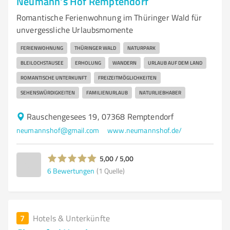
Neumann's Hof Remptendorf
Romantische Ferienwohnung im Thüringer Wald für
unvergessliche Urlaubsmomente
FERIENWOHNUNG
THÜRINGER WALD
NATURPARK
BLEILOCHSTAUSEE
ERHOLUNG
WANDERN
URLAUB AUF DEM LAND
ROMANTISCHE UNTERKUNFT
FREIZEITMÖGLICHKEITEN
SEHENSWÜRDIGKEITEN
FAMILIENURLAUB
NATURLIEBHABER
Rauschengesees 19, 07368 Remptendorf
neumannshof@gmail.com
www.neumannshof.de/
5,00 / 5,00
6
Bewertungen
(1 Quelle)
7
Hotels & Unterkünfte