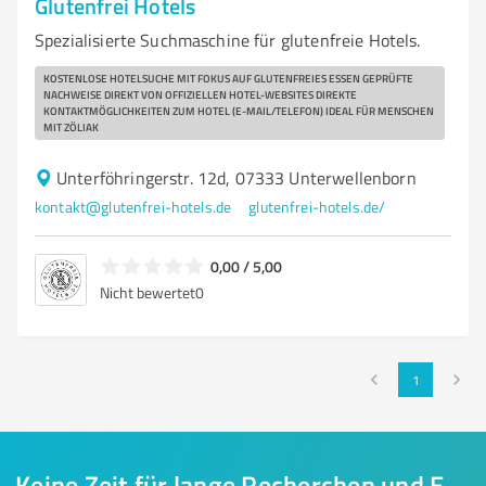
Glutenfrei Hotels
Spezialisierte Suchmaschine für glutenfreie Hotels.
KOSTENLOSE HOTELSUCHE MIT FOKUS AUF GLUTENFREIES ESSEN GEPRÜFTE
NACHWEISE DIREKT VON OFFIZIELLEN HOTEL-WEBSITES DIREKTE
KONTAKTMÖGLICHKEITEN ZUM HOTEL (E-MAIL/TELEFON) IDEAL FÜR MENSCHEN
MIT ZÖLIAK
Unterföhringerstr. 12d, 07333 Unterwellenborn
kontakt@glutenfrei-hotels.de
glutenfrei-hotels.de/
0,00 / 5,00
Nicht bewertet
0
1
Keine Zeit für lange Recherchen und E-