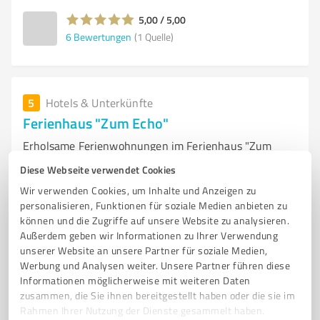
5,00 / 5,00
6
Bewertungen
(1 Quelle)
5
Hotels & Unterkünfte
Ferienhaus "Zum Echo"
Erholsame Ferienwohnungen im Ferienhaus "Zum
Echo" in Wurzbach
Diese Webseite verwendet Cookies
FERIENHAUS
WURZBACH
URLAUB
THÜRINGER WALD
Wir verwenden Cookies, um Inhalte und Anzeigen zu
personalisieren, Funktionen für soziale Medien anbieten zu
RENNSTEIG
FERIENWOHNUNGEN
ERHOLUNG
VERANSTALTUNGEN
können und die Zugriffe auf unsere Website zu analysieren.
WANDERN
THERME
NATUR
FAMILIENURLAUB
Außerdem geben wir Informationen zu Ihrer Verwendung
unserer Website an unsere Partner für soziale Medien,
Titschendorf 75, 07343 Wurzbach
Werbung und Analysen weiter. Unsere Partner führen diese
Informationen möglicherweise mit weiteren Daten
info@maler-krauter.eu
erholung-im-echo.de/
zusammen, die Sie ihnen bereitgestellt haben oder die sie im
Rahmen Ihrer Nutzung der Dienste gesammelt haben.