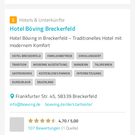
5
Hotels & Unterkünfte
Hotel Böving Breckerfeld
Hotel Böving in Breckerfeld – Traditionelles Hotel mit
modernem Komfort
HOTEL BRECKERFELD
FAMILIENBETRIEB
ERHOLUNGSORT
TRADITION
MODERNE AUSSTATTUNG
WANDERN
TALSPERREN
GASTRONOMIE
KOSTENLOSES PARKEN
INTERNETZUGANG
KURZURLAUB
SAUERLAND
Frankfurter Str. 45, 58339 Breckerfeld
info@boeving.de
boeving.de/de/startseite/
4,70 / 5,00
107
Bewertungen
(1 Quelle)