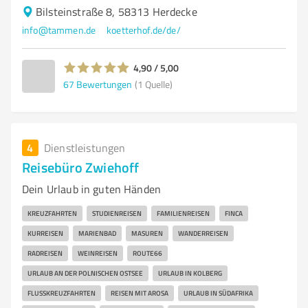
Bilsteinstraße 8, 58313 Herdecke
info@tammen.de
koetterhof.de/de/
4,90 / 5,00
67
Bewertungen
(1 Quelle)
4
Dienstleistungen
Reisebüro Zwiehoff
Dein Urlaub in guten Händen
KREUZFAHRTEN
STUDIENREISEN
FAMILIENREISEN
FINCA
KURREISEN
MARIENBAD
MASUREN
WANDERREISEN
RADREISEN
WEINREISEN
ROUTE66
URLAUB AN DER POLNISCHEN OSTSEE
URLAUB IN KOLBERG
FLUSSKREUZFAHRTEN
REISEN MIT AROSA
URLAUB IN SÜDAFRIKA