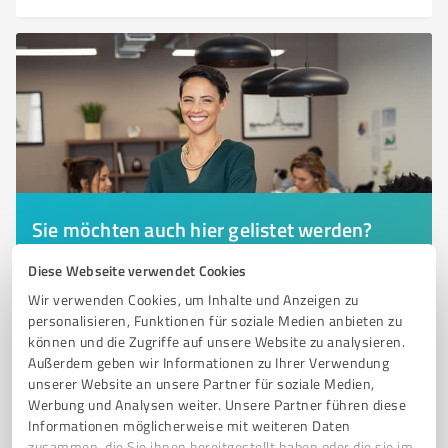
Sie möchten auch hier gelistet werden?
Registrieren Sie sich jetzt und werden Sie ein von
Diese Webseite verwendet Cookies
Kunden empfohlener ProvenExpert!
Wir verwenden Cookies, um Inhalte und Anzeigen zu
personalisieren, Funktionen für soziale Medien anbieten zu
können und die Zugriffe auf unsere Website zu analysieren.
Außerdem geben wir Informationen zu Ihrer Verwendung
6
Hotels & Unterkünfte
unserer Website an unsere Partner für soziale Medien,
Ferienhof/Ferienwohnungen Bohmer
Werbung und Analysen weiter. Unsere Partner führen diese
Breckerfeld
Informationen möglicherweise mit weiteren Daten
zusammen, die Sie ihnen bereitgestellt haben oder die sie im