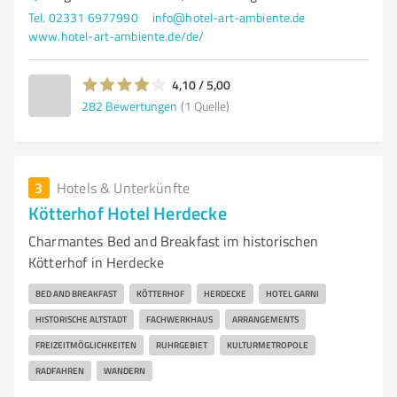
Tel. 02331 6977990
info@hotel-art-ambiente.de
www.hotel-art-ambiente.de/de/
4,10 / 5,00
282
Bewertungen
(1 Quelle)
3
Hotels & Unterkünfte
Kötterhof Hotel Herdecke
Charmantes Bed and Breakfast im historischen
Kötterhof in Herdecke
BED AND BREAKFAST
KÖTTERHOF
HERDECKE
HOTEL GARNI
HISTORISCHE ALTSTADT
FACHWERKHAUS
ARRANGEMENTS
FREIZEITMÖGLICHKEITEN
RUHRGEBIET
KULTURMETROPOLE
RADFAHREN
WANDERN