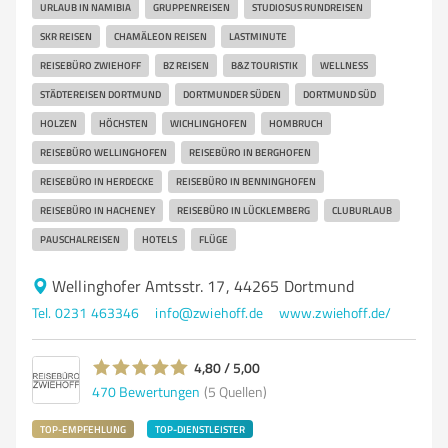
URLAUB IN NAMIBIA
GRUPPENREISEN
STUDIOSUS RUNDREISEN
SKR REISEN
CHAMÄLEON REISEN
LASTMINUTE
REISEBÜRO ZWIEHOFF
BZ REISEN
B&Z TOURISTIK
WELLNESS
STÄDTEREISEN DORTMUND
DORTMUNDER SÜDEN
DORTMUND SÜD
HOLZEN
HÖCHSTEN
WICHLINGHOFEN
HOMBRUCH
REISEBÜRO WELLINGHOFEN
REISEBÜRO IN BERGHOFEN
REISEBÜRO IN HERDECKE
REISEBÜRO IN BENNINGHOFEN
REISEBÜRO IN HACHENEY
REISEBÜRO IN LÜCKLEMBERG
CLUBURLAUB
PAUSCHALREISEN
HOTELS
FLÜGE
Wellinghofer Amtsstr. 17, 44265 Dortmund
Tel. 0231 463346
info@zwiehoff.de
www.zwiehoff.de/
4,80 / 5,00
470
Bewertungen
(5 Quellen)
TOP-EMPFEHLUNG
TOP-DIENSTLEISTER