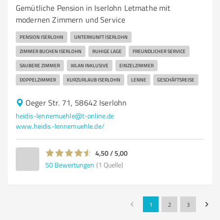
Gemütliche Pension in Iserlohn Letmathe mit
modernen Zimmern und Service
PENSION ISERLOHN
UNTERKUNFT ISERLOHN
ZIMMER BUCHEN ISERLOHN
RUHIGE LAGE
FREUNDLICHER SERVICE
SAUBERE ZIMMER
WLAN INKLUSIVE
EINZELZIMMER
DOPPELZIMMER
KURZURLAUB ISERLOHN
LENNE
GESCHÄFTSREISE
Oeger Str. 71, 58642 Iserlohn
heidis-lennemuehle@t-online.de
www.heidis-lennemuehle.de/
4,50 / 5,00
50
Bewertungen
(1 Quelle)
1
2
3