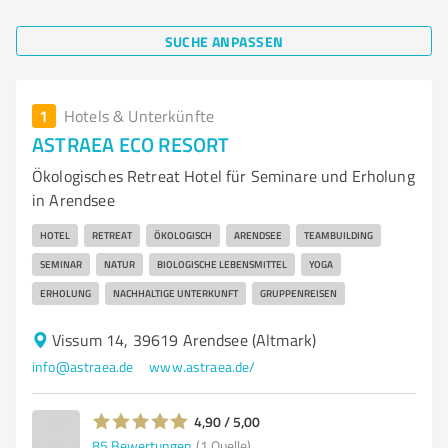
SUCHE ANPASSEN
1
Hotels & Unterkünfte
ASTRAEA ECO RESORT
Ökologisches Retreat Hotel für Seminare und Erholung
in Arendsee
HOTEL
RETREAT
ÖKOLOGISCH
ARENDSEE
TEAMBUILDING
SEMINAR
NATUR
BIOLOGISCHE LEBENSMITTEL
YOGA
ERHOLUNG
NACHHALTIGE UNTERKUNFT
GRUPPENREISEN
Vissum 14, 39619 Arendsee (Altmark)
info@astraea.de
www.astraea.de/
4,90 / 5,00
85
Bewertungen
(1 Quelle)