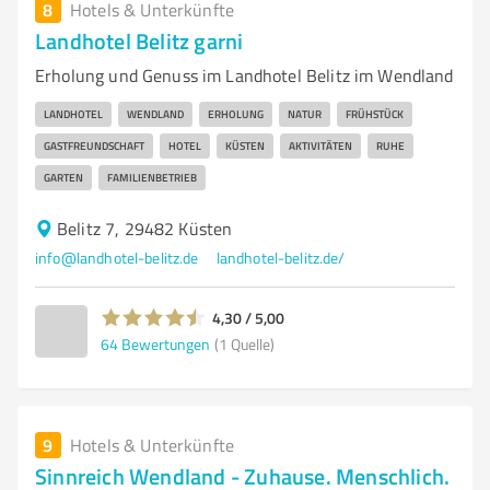
8
Hotels & Unterkünfte
Landhotel Belitz garni
Erholung und Genuss im Landhotel Belitz im Wendland
LANDHOTEL
WENDLAND
ERHOLUNG
NATUR
FRÜHSTÜCK
GASTFREUNDSCHAFT
HOTEL
KÜSTEN
AKTIVITÄTEN
RUHE
GARTEN
FAMILIENBETRIEB
Belitz 7, 29482 Küsten
info@landhotel-belitz.de
landhotel-belitz.de/
4,30 / 5,00
64
Bewertungen
(1 Quelle)
9
Hotels & Unterkünfte
Sinnreich Wendland - Zuhause. Menschlich.