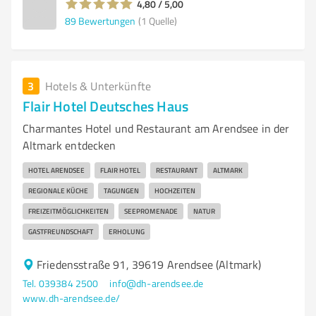
4,80 / 5,00
89
Bewertungen
(1 Quelle)
3
Hotels & Unterkünfte
Flair Hotel Deutsches Haus
Charmantes Hotel und Restaurant am Arendsee in der
Altmark entdecken
HOTEL ARENDSEE
FLAIR HOTEL
RESTAURANT
ALTMARK
REGIONALE KÜCHE
TAGUNGEN
HOCHZEITEN
FREIZEITMÖGLICHKEITEN
SEEPROMENADE
NATUR
GASTFREUNDSCHAFT
ERHOLUNG
Friedensstraße 91, 39619 Arendsee (Altmark)
Tel. 039384 2500
info@dh-arendsee.de
www.dh-arendsee.de/