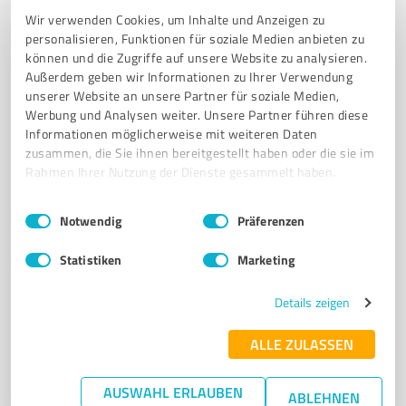
Landgasthaus Apenburger Hof
Wir verwenden Cookies, um Inhalte und Anzeigen zu
personalisieren, Funktionen für soziale Medien anbieten zu
Beherbergungsunterkunft mit regionaler Küche im
können und die Zugriffe auf unsere Website zu analysieren.
Landgasthaus Apenburger Hof
Außerdem geben wir Informationen zu Ihrer Verwendung
unserer Website an unsere Partner für soziale Medien,
LANDGASTHAUS
APENBURG
BEHERBERGUNGSUNTERKUNFT
Werbung und Analysen weiter. Unsere Partner führen diese
REGIONALE KÜCHE
ALTMARK
GUTBÜRGERLICHE KÜCHE
Informationen möglicherweise mit weiteren Daten
zusammen, die Sie ihnen bereitgestellt haben oder die sie im
SPARGELZEIT
ALTMÄRKISCHE SPEZIALITÄTEN
WANDERN
Rahmen Ihrer Nutzung der Dienste gesammelt haben.
RADFAHREN
BURGRUINE
FELDSTEINKIRCHE
Einwilligungsauswahl
Impressum
|
Datenschutzbestimmungen
Notwendig
Präferenzen
Vorderstraße 5, 38486 Flecken Apenburg-
Winterfeld
Statistiken
Marketing
kontakt@apenburger-hof.de
www.apenburger-hof.de/
Details zeigen
4,30 / 5,00
62
Bewertungen
(1 Quelle)
ALLE ZULASSEN
AUSWAHL ERLAUBEN
ABLEHNEN