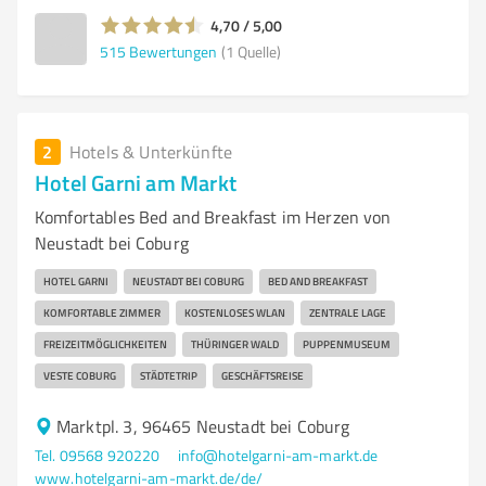
4,70 / 5,00
515
Bewertungen
(1 Quelle)
2
Hotels & Unterkünfte
Hotel Garni am Markt
Komfortables Bed and Breakfast im Herzen von
Neustadt bei Coburg
HOTEL GARNI
NEUSTADT BEI COBURG
BED AND BREAKFAST
KOMFORTABLE ZIMMER
KOSTENLOSES WLAN
ZENTRALE LAGE
FREIZEITMÖGLICHKEITEN
THÜRINGER WALD
PUPPENMUSEUM
VESTE COBURG
STÄDTETRIP
GESCHÄFTSREISE
Marktpl. 3, 96465 Neustadt bei Coburg
Tel. 09568 920220
info@hotelgarni-am-markt.de
www.hotelgarni-am-markt.de/de/