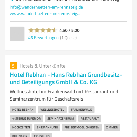
info@wanderhuetten-am-rennsteig.de
www.wanderhuetten-am-rennsteig.de/de/
4,50 / 5,00
46
Bewertungen
(1 Quelle)
5
Hotels & Unterkünfte
Hotel Rebhan - Hans Rebhan Grundbesitz-
und Beteiligungs GmbH & Co. KG
Wellnesshotel im Frankenwald mit Restaurant und
Seminarzentrum für Geschäftsreis
HOTEL REBHAN
WELLNESSHOTEL
FRANKENWALD
4-STERNE SUPERIOR
SEMINARZENTRUM
RESTAURANT
HOCHZEITEN
ENTSPANNUNG
FREIZEITMÖGLICHKEITEN
ZIMMER
KULINARIK
ERHOLUNG