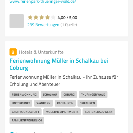
www.ferienpark-thueringer-wald.de/
4,00 / 5,00
239
Bewertungen
(1 Quelle)
8
Hotels & Unterkünfte
Ferienwohnung Müller in Schalkau bei
Coburg
Ferienwohnung Müller in Schalkau - Ihr Zuhause für
Erholung und Abenteuer
FERIENWOHNUNG
SCHALKAU
COBURG
THÜRINGER WALD
UNTERKUNFT
WANDERN
RADFAHREN
SKIFAHREN
GASTFREUNDSCHAFT
MODERNE APARTMENTS
KOSTENLOSES WLAN
FAMILIENFREUNDLICH