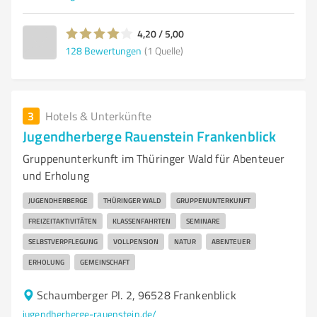
4,20 / 5,00
128
Bewertungen
(1 Quelle)
3
Hotels & Unterkünfte
Jugendherberge Rauenstein Frankenblick
Gruppenunterkunft im Thüringer Wald für Abenteuer
und Erholung
JUGENDHERBERGE
THÜRINGER WALD
GRUPPENUNTERKUNFT
FREIZEITAKTIVITÄTEN
KLASSENFAHRTEN
SEMINARE
SELBSTVERPFLEGUNG
VOLLPENSION
NATUR
ABENTEUER
ERHOLUNG
GEMEINSCHAFT
Schaumberger Pl. 2, 96528 Frankenblick
jugendherberge-rauenstein.de/