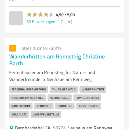
4,50 / 5,00
60
Bewertungen
(1 Quelle)
4
Hotels & Unterkünfte
Wanderhütten am Rennsteig Christine
Barth
Ferienhäuser am Rennsteig für Natur- und
Wanderfreunde in Neuhaus am Rennweg
FERIENHAUSVERMIETUNG
THÜRINGER WALD
WANDERHÜTTEN
NEUHAUS AM RENNWEG
NATURURLAUB
FAMILIENURLAUB
WINTERSPORT
RENNSTEIG
ERHOLUNG
AUSFLUGSZIELE
GRILLPLATZ
LAGERFEUERSTELLE
Bernhardsthal 2A, 98724 Neuhaus am Rennweg