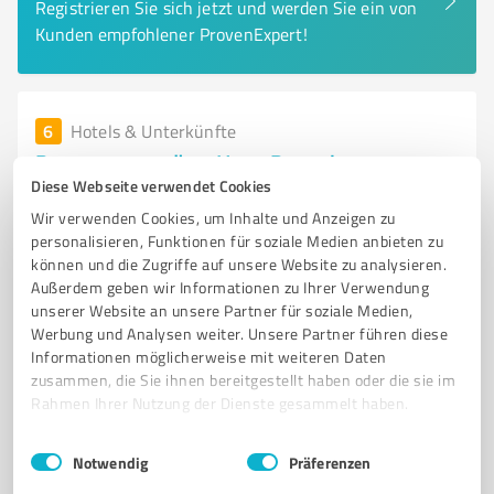
Registrieren Sie sich jetzt und werden Sie ein von
Kunden empfohlener ProvenExpert!
6
Hotels & Unterkünfte
Begegnungsstätte Haus Rosenbaum
Diese Webseite verwendet Cookies
Unterkunft und Tagungsräume in der
Wir verwenden Cookies, um Inhalte und Anzeigen zu
Begegnungsstätte Haus Rosenbaum Thüringen
personalisieren, Funktionen für soziale Medien anbieten zu
können und die Zugriffe auf unsere Website zu analysieren.
HOTEL THÜRINGEN
UNTERKUNFT THÜRINGER WALD
Außerdem geben wir Informationen zu Ihrer Verwendung
GRUPPENREISEN THÜRINGEN
TAGUNGEN THÜRINGEN
unserer Website an unsere Partner für soziale Medien,
FAMILIENFEIERN THÜRINGEN
WANDERUNGEN RENNSTEIG
Werbung und Analysen weiter. Unsere Partner führen diese
Informationen möglicherweise mit weiteren Daten
SEMINARRÄUME THÜRINGEN
ERHOLUNGSORT THÜRINGEN
zusammen, die Sie ihnen bereitgestellt haben oder die sie im
FREIZEITANGEBOTE THÜRINGER WALD
MONTEURWOHNUNGEN THÜRINGEN
Rahmen Ihrer Nutzung der Dienste gesammelt haben.
FERIENWOHNUNGEN THÜRINGEN
BEGEGNUNGSSTÄTTE THÜRINGEN
Einwilligungsauswahl
Impressum
|
Datenschutzbestimmungen
Notwendig
Präferenzen
Hiftenberg 3, 98724 Neuhaus am Rennweg