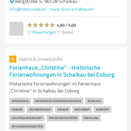
Bergstraße 5, 96528 Schalkau
info@hosteurope.de
www.fewo-schalkau.de/
4,90 / 5,00
17
Bewertungen
(1 Quelle)
9
Hotels & Unterkünfte
Ferienhaus „Christine" - Historische
Ferienwohnungen in Schalkau bei Coburg
Historische Ferienwohnungen im Ferienhaus
„Christine“ in Schalkau bei Coburg
FERIENHAUS
HISTORISCHE FERIENWOHNUNGEN
SCHALKAU
COBURG
FACHWERKHAUS
URLAUB
NATURNAH
KOMFORT
GRUPPENUNTERKUNFT
FREIZEITAKTIVITÄTEN
ERHOLUNG
SEHENSWÜRDIGKEITEN