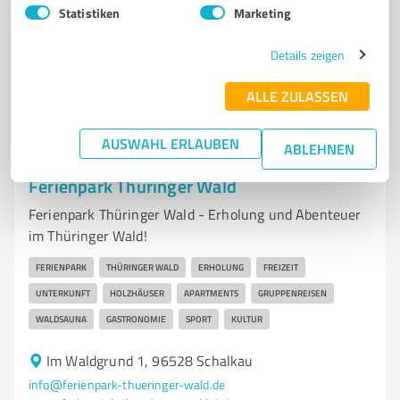
info@haus-rosenbaum.de
www.haus-rosenbaum.de/
Statistiken
Marketing
Details zeigen
4,60 / 5,00
28
Bewertungen
(1 Quelle)
ALLE ZULASSEN
AUSWAHL ERLAUBEN
ABLEHNEN
7
Hotels & Unterkünfte
Ferienpark Thüringer Wald
Ferienpark Thüringer Wald - Erholung und Abenteuer
im Thüringer Wald!
FERIENPARK
THÜRINGER WALD
ERHOLUNG
FREIZEIT
UNTERKUNFT
HOLZHÄUSER
APARTMENTS
GRUPPENREISEN
WALDSAUNA
GASTRONOMIE
SPORT
KULTUR
Im Waldgrund 1, 96528 Schalkau
info@ferienpark-thueringer-wald.de