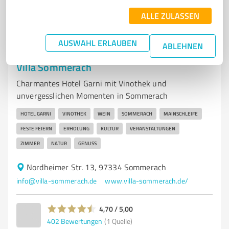
170
Bewertungen
(1 Quelle)
ALLE ZULASSEN
AUSWAHL ERLAUBEN
ABLEHNEN
7
Hotels & Unterkünfte
Villa Sommerach
Charmantes Hotel Garni mit Vinothek und
unvergesslichen Momenten in Sommerach
HOTEL GARNI
VINOTHEK
WEIN
SOMMERACH
MAINSCHLEIFE
FESTE FEIERN
ERHOLUNG
KULTUR
VERANSTALTUNGEN
ZIMMER
NATUR
GENUSS
Nordheimer Str. 13, 97334 Sommerach
info@villa-sommerach.de
www.villa-sommerach.de/
4,70 / 5,00
402
Bewertungen
(1 Quelle)