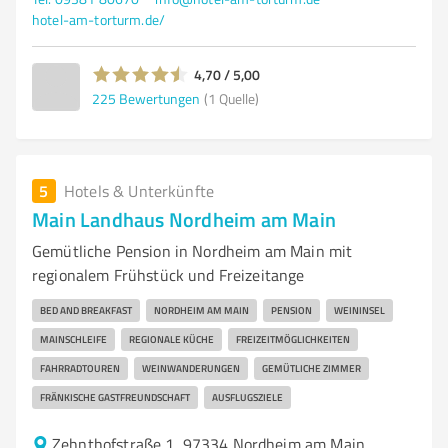
hotel-am-torturm.de/
4,70 / 5,00
225
Bewertungen
(1 Quelle)
5
Hotels & Unterkünfte
Main Landhaus Nordheim am Main
Gemütliche Pension in Nordheim am Main mit
regionalem Frühstück und Freizeitange
BED AND BREAKFAST
NORDHEIM AM MAIN
PENSION
WEININSEL
MAINSCHLEIFE
REGIONALE KÜCHE
FREIZEITMÖGLICHKEITEN
FAHRRADTOUREN
WEINWANDERUNGEN
GEMÜTLICHE ZIMMER
FRÄNKISCHE GASTFREUNDSCHAFT
AUSFLUGSZIELE
Zehnthofstraße 1, 97334 Nordheim am Main