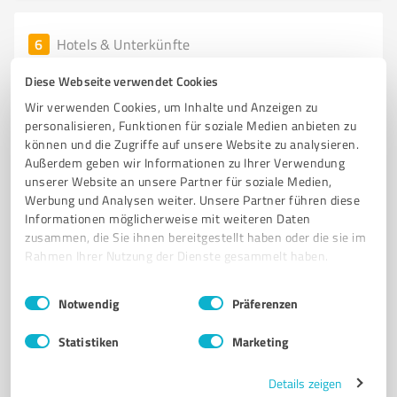
6
Hotels & Unterkünfte
Grüner Baum - Hotel garni
Diese Webseite verwendet Cookies
AKZENT Hotel Grüner Baum in Dettelbach – Ihr Hotel
Wir verwenden Cookies, um Inhalte und Anzeigen zu
für Urlaub und Tagungen
personalisieren, Funktionen für soziale Medien anbieten zu
können und die Zugriffe auf unsere Website zu analysieren.
HOTEL DETTELBACH
AKZENT HOTEL
FRÄNKISCHE KÜCHE
TAGUNGEN
Außerdem geben wir Informationen zu Ihrer Verwendung
WELLNESSBEREICH
FREIZEITAKTIVITÄTEN
WEINREGION
unserer Website an unsere Partner für soziale Medien,
Werbung und Analysen weiter. Unsere Partner führen diese
NICHTRAUCHERZIMMER
KOMFORTABLE UNTERKÜNFTE
Informationen möglicherweise mit weiteren Daten
HISTORISCHE SEHENSWÜRDIGKEITEN
ROMANTISCHER WINZERORT
zusammen, die Sie ihnen bereitgestellt haben oder die sie im
FAMILIENURLAUB
Rahmen Ihrer Nutzung der Dienste gesammelt haben.
Einwilligungsauswahl
Impressum
|
Datenschutzbestimmungen
Falterstraße 2, 97337 Dettelbach
Notwendig
Präferenzen
Tel. 09324 97230
info@gruener-baum-dettelbach.de
gruener-baum-dettelbach.de/
Statistiken
Marketing
Details zeigen
3,80 / 5,00