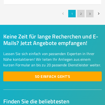
1
2
3
Keine Zeit für lange Recherchen und E-
Mails? Jetzt Angebote empfangen!
Lassen Sie sich einfach von passenden Experten in Ihrer
Nähe kontaktieren! Wir leiten Ihr Anliegen aus einem
kurzen Formular an bis zu 20 passende Dienstleister weiter.
SO EINFACH GEHT'S
Finden Sie die beliebtesten