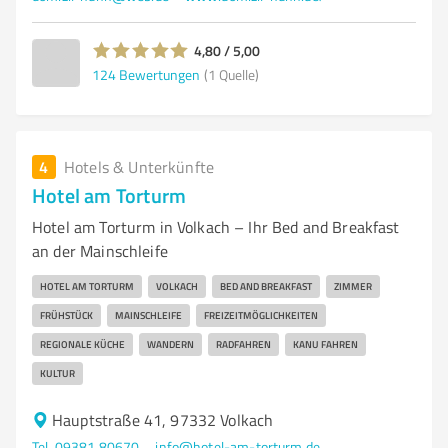
4,80 / 5,00
124
Bewertungen
(1 Quelle)
4
Hotels & Unterkünfte
Hotel am Torturm
Hotel am Torturm in Volkach – Ihr Bed and Breakfast
an der Mainschleife
HOTEL AM TORTURM
VOLKACH
BED AND BREAKFAST
ZIMMER
FRÜHSTÜCK
MAINSCHLEIFE
FREIZEITMÖGLICHKEITEN
REGIONALE KÜCHE
WANDERN
RADFAHREN
KANU FAHREN
KULTUR
Hauptstraße 41, 97332 Volkach
Tel. 09381 80670
info@hotel-am-torturm.de