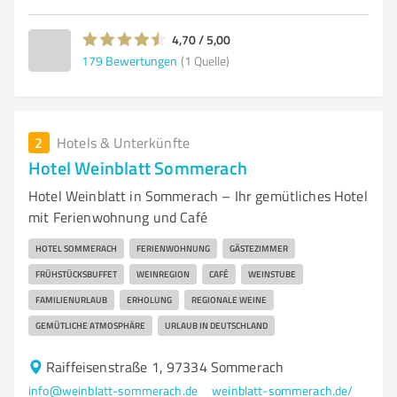
4,70 / 5,00
179
Bewertungen
(1 Quelle)
2
Hotels & Unterkünfte
Hotel Weinblatt Sommerach
Hotel Weinblatt in Sommerach – Ihr gemütliches Hotel
mit Ferienwohnung und Café
HOTEL SOMMERACH
FERIENWOHNUNG
GÄSTEZIMMER
FRÜHSTÜCKSBUFFET
WEINREGION
CAFÉ
WEINSTUBE
FAMILIENURLAUB
ERHOLUNG
REGIONALE WEINE
GEMÜTLICHE ATMOSPHÄRE
URLAUB IN DEUTSCHLAND
Raiffeisenstraße 1, 97334 Sommerach
info@weinblatt-sommerach.de
weinblatt-sommerach.de/