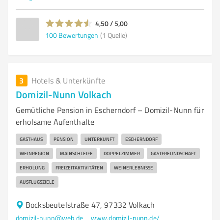
4,50 / 5,00
100
Bewertungen
(1 Quelle)
3
Hotels & Unterkünfte
Domizil-Nunn Volkach
Gemütliche Pension in Escherndorf – Domizil-Nunn für
erholsame Aufenthalte
GASTHAUS
PENSION
UNTERKUNFT
ESCHERNDORF
WEINREGION
MAINSCHLEIFE
DOPPELZIMMER
GASTFREUNDSCHAFT
ERHOLUNG
FREIZEITAKTIVITÄTEN
WEINERLEBNISSE
AUSFLUGSZIELE
Bocksbeutelstraße 47, 97332 Volkach
domizil-nunn@web.de
www.domizil-nunn.de/