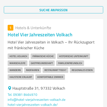
SUCHE ANPASSEN
1
Hotels & Unterkünfte
Hotel Vier Jahreszeiten Volkach
Hotel Vier Jahreszeiten in Volkach – Ihr Rückzugsort
mit fränkischer Küche
HOTEL VOLKACH
FRÄNKISCHE KÜCHE
HISTORISCHE UNTERKUNFT
MAINSCHLEIFE
GASTFREUNDSCHAFT
FAMILIENFREUNDLICH
WANDERN
RADFAHREN
RESTAURANT TISCH7
REGIONALES ESSEN
HAUSTIERE ERLAUBT
KOMFORTABLE ZIMMER
Hauptstraße 31, 97332 Volkach
Tel. 09381 8464970
info@hotel-vierjahreszeiten-volkach.de
hotel-vierjahreszeiten-volkach.de/