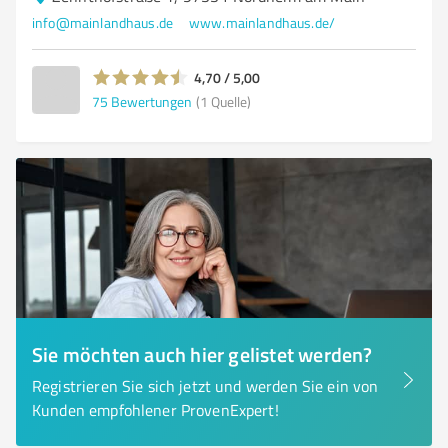
info@mainlandhaus.de
www.mainlandhaus.de/
4,70 / 5,00
75
Bewertungen
(1 Quelle)
Sie möchten auch hier gelistet werden?
Registrieren Sie sich jetzt und werden Sie ein von
Kunden empfohlener ProvenExpert!