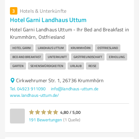
3
Hotels & Unterkünfte
Hotel Garni Landhaus Uttum
Hotel Garni Landhaus Uttum - Ihr Bed and Breakfast in
Krummhörn, Ostfriesland
HOTEL GARNI
LANDHAUS UTTUM
KRUMMHÖRN
OSTFRIESLAND
BED AND BREAKFAST
UNTERKUNFT
GASTFREUNDSCHAFT
ERHOLUNG
GARTEN
SEHENSWÜRDIGKEITEN
URLAUB
REISE
Cirkwehrumer Str. 1, 26736 Krummhörn
Tel. 04923 911090
info@landhaus-uttum.de
www.landhaus-uttum.de/
4,80 / 5,00
191
Bewertungen
(1 Quelle)