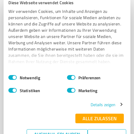
Diese Webseite verwendet Cookies
HOTEL DITZUM
ÜBERNACHTUNG OSTFRIESLAND
FISCHERHAFEN
Wir verwenden Cookies, um Inhalte und Anzeigen zu
personalisieren, Funktionen für soziale Medien anbieten zu
RADFAHREN
OSTFRIESISCHE GASTFREUNDSCHAFT
GEMÜTLICHE ZIMMER
können und die Zugriffe auf unsere Website zu analysieren.
FRÜHSTÜCKSBUFFET
URLAUB DITZUM
GESCHÄFTSREISE OSTFRIESLAND
Außerdem geben wir Informationen zu Ihrer Verwendung
unserer Website an unsere Partner für soziale Medien,
TEE- UND KAFFEEBAR
FAHRRADTOUREN
MARITIMES FLAIR
Werbung und Analysen weiter. Unsere Partner führen diese
Informationen möglicherweise mit weiteren Daten
Am Tief 1, 26844 Jemgum
zusammen, die Sie ihnen bereitgestellt haben oder die sie im
info@hotel-am-fischerhafen.de
Rahmen Ihrer Nutzung der Dienste gesammelt haben.
www.hotel-am-fischerhafen.de/
Einwilligungsauswahl
Impressum
|
Datenschutzbestimmungen
Notwendig
Präferenzen
4,50 / 5,00
274
Bewertungen
(1 Quelle)
Statistiken
Marketing
Details zeigen
7
Hotels & Unterkünfte
ALLE ZULASSEN
Greetsiel Ferienapartments
Greetsiel Ferienapartments – Ferienwohnungen und