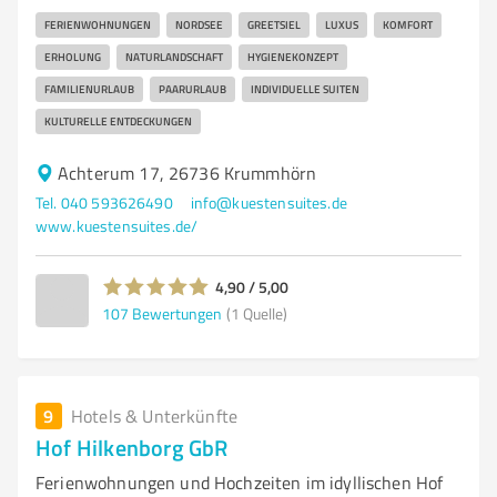
FERIENWOHNUNGEN
NORDSEE
GREETSIEL
LUXUS
KOMFORT
ERHOLUNG
NATURLANDSCHAFT
HYGIENEKONZEPT
FAMILIENURLAUB
PAARURLAUB
INDIVIDUELLE SUITEN
KULTURELLE ENTDECKUNGEN
Achterum 17, 26736 Krummhörn
Tel. 040 593626490
info@kuestensuites.de
www.kuestensuites.de/
4,90 / 5,00
107
Bewertungen
(1 Quelle)
9
Hotels & Unterkünfte
Hof Hilkenborg GbR
Ferienwohnungen und Hochzeiten im idyllischen Hof