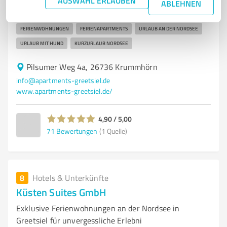
AUSWAHL ERLAUBEN
ABLEHNEN
Urlaub an der Nordseeküste
FERIENWOHNUNGEN
FERIENAPARTMENTS
URLAUB AN DER NORDSEE
URLAUB MIT HUND
KURZURLAUB NORDSEE
Pilsumer Weg 4a, 26736 Krummhörn
info@apartments-greetsiel.de
www.apartments-greetsiel.de/
4,90 / 5,00
71
Bewertungen
(1 Quelle)
8
Hotels & Unterkünfte
Küsten Suites GmbH
Exklusive Ferienwohnungen an der Nordsee in
Greetsiel für unvergessliche Erlebni