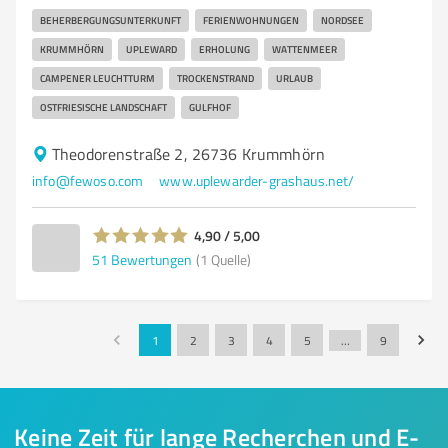
BEHERBERGUNGSUNTERKUNFT
FERIENWOHNUNGEN
NORDSEE
KRUMMHÖRN
UPLEWARD
ERHOLUNG
WATTENMEER
CAMPENER LEUCHTTURM
TROCKENSTRAND
URLAUB
OSTFRIESISCHE LANDSCHAFT
GULFHOF
Theodorenstraße 2, 26736 Krummhörn
info@fewoso.com
www.uplewarder-grashaus.net/
4,90 / 5,00
51
Bewertungen
(1 Quelle)
1
2
3
4
5
…
9
Keine Zeit für lange Recherchen und E-