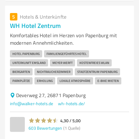
5
Hotels & Unterkünfte
WH Hotel Zentrum
Komfortables Hotel im Herzen von Papenburg mit
modernen Annehmlichkeiten.
HOTEL PAPENBURG
FAMILIENGEFÜHRTES HOTEL
UNTERKUNFT EMSLAND
MEYER WERFT
KOSTENFREIES WLAN
BIERGARTEN
NICHTRAUCHERZIMMER
STADTZENTRUM PAPENBURG
PARKPLÄTZE
ERHOLUNG
LOKALE ATMOSPHÄRE
E-BIKE MIETEN
Deverweg 27, 26871 Papenburg
info@walker-hotels.de
wh-hotels.de/
4,30 / 5,00
603
Bewertungen
(1 Quelle)