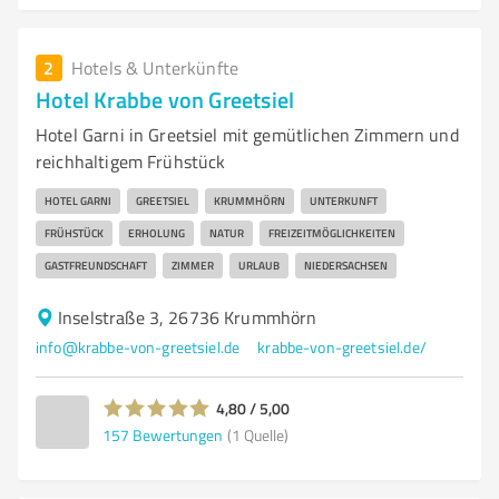
2
Hotels & Unterkünfte
Hotel Krabbe von Greetsiel
Hotel Garni in Greetsiel mit gemütlichen Zimmern und
reichhaltigem Frühstück
HOTEL GARNI
GREETSIEL
KRUMMHÖRN
UNTERKUNFT
FRÜHSTÜCK
ERHOLUNG
NATUR
FREIZEITMÖGLICHKEITEN
GASTFREUNDSCHAFT
ZIMMER
URLAUB
NIEDERSACHSEN
Inselstraße 3, 26736 Krummhörn
info@krabbe-von-greetsiel.de
krabbe-von-greetsiel.de/
4,80 / 5,00
157
Bewertungen
(1 Quelle)