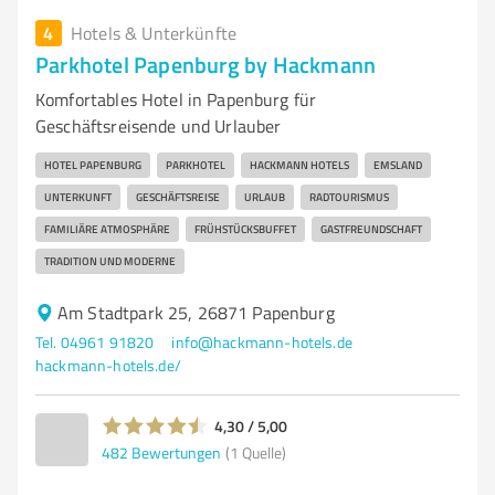
4
Hotels & Unterkünfte
Parkhotel Papenburg by Hackmann
Komfortables Hotel in Papenburg für
Geschäftsreisende und Urlauber
HOTEL PAPENBURG
PARKHOTEL
HACKMANN HOTELS
EMSLAND
UNTERKUNFT
GESCHÄFTSREISE
URLAUB
RADTOURISMUS
FAMILIÄRE ATMOSPHÄRE
FRÜHSTÜCKSBUFFET
GASTFREUNDSCHAFT
TRADITION UND MODERNE
Am Stadtpark 25, 26871 Papenburg
Tel. 04961 91820
info@hackmann-hotels.de
hackmann-hotels.de/
4,30 / 5,00
482
Bewertungen
(1 Quelle)