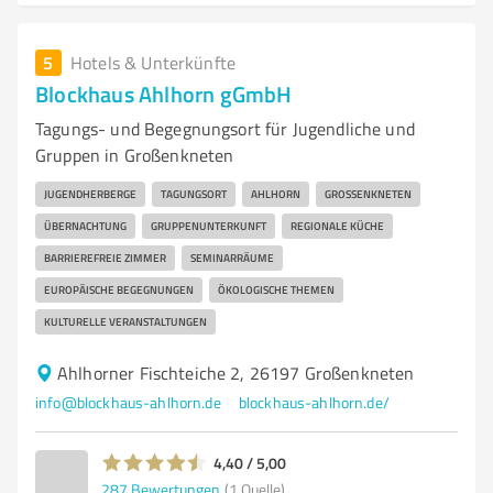
5
Hotels & Unterkünfte
Blockhaus Ahlhorn gGmbH
Tagungs- und Begegnungsort für Jugendliche und
Gruppen in Großenkneten
JUGENDHERBERGE
TAGUNGSORT
AHLHORN
GROSSENKNETEN
ÜBERNACHTUNG
GRUPPENUNTERKUNFT
REGIONALE KÜCHE
BARRIEREFREIE ZIMMER
SEMINARRÄUME
EUROPÄISCHE BEGEGNUNGEN
ÖKOLOGISCHE THEMEN
KULTURELLE VERANSTALTUNGEN
Ahlhorner Fischteiche 2, 26197 Großenkneten
info@blockhaus-ahlhorn.de
blockhaus-ahlhorn.de/
4,40 / 5,00
287
Bewertungen
(1 Quelle)