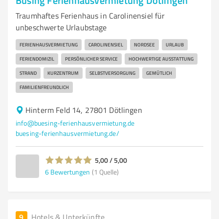
Büsing Ferienhausvermietung Dötlingen
Traumhaftes Ferienhaus in Carolinensiel für
unbeschwerte Urlaubstage
FERIENHAUSVERMIETUNG
CAROLINENSIEL
NORDSEE
URLAUB
FERIENDOMIZIL
PERSÖNLICHER SERVICE
HOCHWERTIGE AUSSTATTUNG
STRAND
KURZENTRUM
SELBSTVERSORGUNG
GEMÜTLICH
FAMILIENFREUNDLICH
Hinterm Feld 14, 27801 Dötlingen
info@buesing-ferienhausvermietung.de
buesing-ferienhausvermietung.de/
5,00 / 5,00
6
Bewertungen
(1 Quelle)
9
Hotels & Unterkünfte