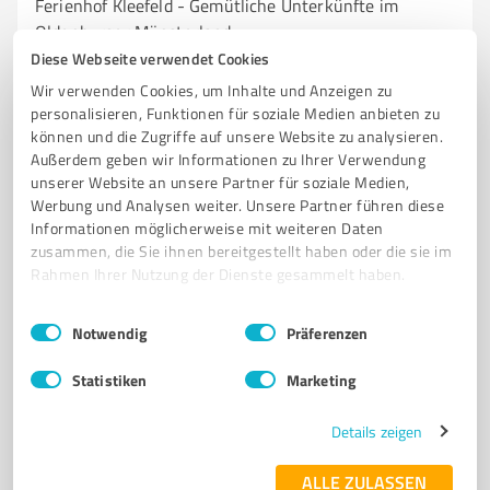
Ferienhof Kleefeld - Gemütliche Unterkünfte im
Oldenburger Münsterland
Diese Webseite verwendet Cookies
FERIENHOF
BEHERBERGUNGSUNTERKUNFT
FRIESOYTHE
Wir verwenden Cookies, um Inhalte und Anzeigen zu
OLDENBURGER MÜNSTERLAND
FERIENWOHNUNGEN
APPARTEMENTS
personalisieren, Funktionen für soziale Medien anbieten zu
können und die Zugriffe auf unsere Website zu analysieren.
ZIMMER
NATUR
ERHOLUNG
FREIZEITAKTIVITÄTEN
Außerdem geben wir Informationen zu Ihrer Verwendung
FAMILIENURLAUB
GASTFREUNDSCHAFT
unserer Website an unsere Partner für soziale Medien,
Werbung und Analysen weiter. Unsere Partner führen diese
Friesoyther Str. 38, 26169 Friesoythe
Informationen möglicherweise mit weiteren Daten
ferienhofkleefeld@ewe.net
www.ferienhofkleefeld.de/
zusammen, die Sie ihnen bereitgestellt haben oder die sie im
Rahmen Ihrer Nutzung der Dienste gesammelt haben.
4,40 / 5,00
Einwilligungsauswahl
Impressum
|
Datenschutzbestimmungen
Notwendig
Präferenzen
33
Bewertungen
(1 Quelle)
Statistiken
Marketing
7
Details zeigen
Hotels & Unterkünfte
Ferienpark am Stausee
ALLE ZULASSEN