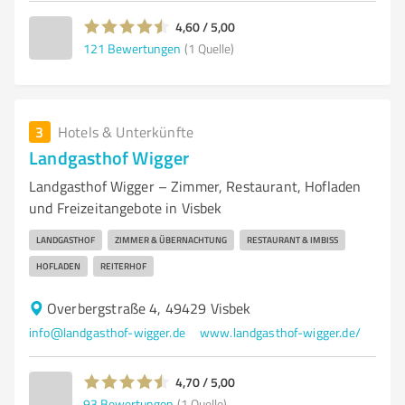
4,60 / 5,00
121
Bewertungen
(1 Quelle)
3
Hotels & Unterkünfte
Landgasthof Wigger
Landgasthof Wigger – Zimmer, Restaurant, Hofladen
und Freizeitangebote in Visbek
LANDGASTHOF
ZIMMER & ÜBERNACHTUNG
RESTAURANT & IMBISS
HOFLADEN
REITERHOF
Overbergstraße 4, 49429 Visbek
info@landgasthof-wigger.de
www.landgasthof-wigger.de/
4,70 / 5,00
93
Bewertungen
(1 Quelle)