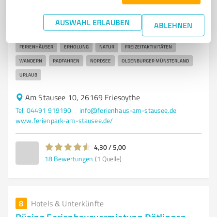
Erholungsurlaub im Ferienpark am Stausee in
Friesoythe genießen
AUSWAHL ERLAUBEN
ABLEHNEN
FERIENPARK
FRIESOYTHE
THÜLSFELDER TALSPERRE
FERIENHÄUSER
ERHOLUNG
NATUR
FREIZEITAKTIVITÄTEN
WANDERN
RADFAHREN
NORDSEE
OLDENBURGER MÜNSTERLAND
URLAUB
Am Stausee 10, 26169 Friesoythe
Tel. 04491 919190
info@ferienhaus-am-stausee.de
www.ferienpark-am-stausee.de/
4,30 / 5,00
18
Bewertungen
(1 Quelle)
8
Hotels & Unterkünfte