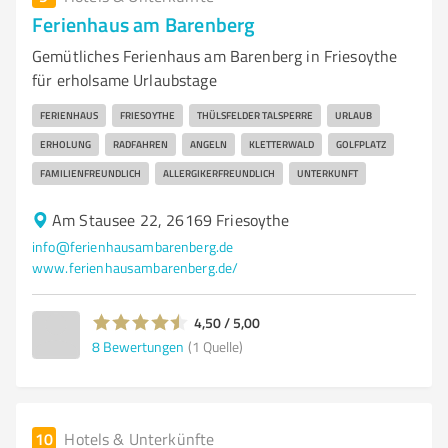
Ferienhaus am Barenberg
Gemütliches Ferienhaus am Barenberg in Friesoythe
für erholsame Urlaubstage
FERIENHAUS
FRIESOYTHE
THÜLSFELDER TALSPERRE
URLAUB
ERHOLUNG
RADFAHREN
ANGELN
KLETTERWALD
GOLFPLATZ
FAMILIENFREUNDLICH
ALLERGIKERFREUNDLICH
UNTERKUNFT
Am Stausee 22, 26169 Friesoythe
info@ferienhausambarenberg.de
www.ferienhausambarenberg.de/
4,50 / 5,00
8
Bewertungen
(1 Quelle)
10
Hotels & Unterkünfte