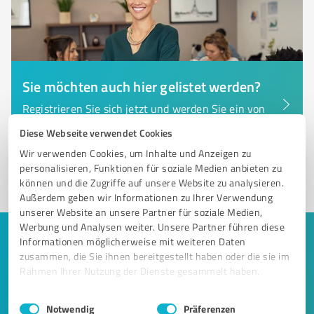
Sie möchten auch hier gelistet werden?
Registrieren Sie sich jetzt und werden Sie ein von
Kunden empfohlener ProvenExpert!
Diese Webseite verwendet Cookies
Wir verwenden Cookies, um Inhalte und Anzeigen zu
personalisieren, Funktionen für soziale Medien anbieten zu
1
können und die Zugriffe auf unsere Website zu analysieren.
Außerdem geben wir Informationen zu Ihrer Verwendung
unserer Website an unsere Partner für soziale Medien,
Werbung und Analysen weiter. Unsere Partner führen diese
Keine Zeit für lange Recherchen und E-
Informationen möglicherweise mit weiteren Daten
zusammen, die Sie ihnen bereitgestellt haben oder die sie im
Mails? Jetzt Angebote empfangen!
Rahmen Ihrer Nutzung der Dienste gesammelt haben.
Lassen Sie sich einfach von passenden Experten in Ihrer
Einwilligungsauswahl
Impressum
|
Datenschutzbestimmungen
Notwendig
Präferenzen