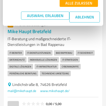
ALLE ZULASSEN
Nicht bewertet
0
AUSWAHL ERLAUBEN
ABLEHNEN
7
IT-Dienstleistungen
Mike Haupt Bretzfeld
IT-Beratung und maßgeschneiderte IT-
Dienstleistungen in Bad Rappenau
IT-BERATER
IT-DIENSTLEISTUNGEN
BAD RAPPENAU
IT-SICHERHEIT
DATENSCHUTZ
INDIVIDUELLE LÖSUNGEN
IT-STRATEGIEN
DIGITALE LÖSUNGEN
IT-INFRASTRUKTUR
CYBERANGRIFFE
PERSÖNLICHE BERATUNG
TECHNISCHE UMSETZUNG
Lindichstraße 8, 74626 Bretzfeld
mail@mikehaupt.de
www.mikehaupt.de/
0,00 / 5,00