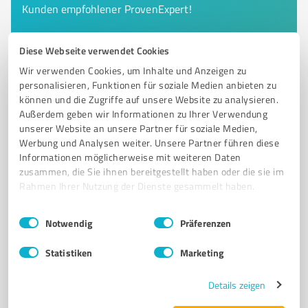
Kunden empfohlener ProvenExpert!
Diese Webseite verwendet Cookies
6
IT-Dienstleistungen
Wir verwenden Cookies, um Inhalte und Anzeigen zu
personalisieren, Funktionen für soziale Medien anbieten zu
Maredi-IT Dienstleistungen Öhringen
können und die Zugriffe auf unsere Website zu analysieren.
IT-Dienstleistungen und Computer Service in Öhringen
Außerdem geben wir Informationen zu Ihrer Verwendung
- Maredi-IT
unserer Website an unsere Partner für soziale Medien,
Werbung und Analysen weiter. Unsere Partner führen diese
IT-DIENSTLEISTUNGEN
COMPUTER SERVICE
HARDWARE
SOFTWARE
Informationen möglicherweise mit weiteren Daten
zusammen, die Sie ihnen bereitgestellt haben oder die sie im
FERNWARTUNG
NETZWERKBETREUUNG
DATENRETTUNG
Rahmen Ihrer Nutzung der Dienste gesammelt haben.
VOR-ORT-SERVICE
INTERNET-TARIFE
PC ZUSAMMENSTELLUNG
ANTIVIRUS
IT BERATUNG
Einwilligungsauswahl
Impressum
|
Datenschutzbestimmungen
Notwendig
Präferenzen
Heilbronner Str. 1, 74613 Öhringen
Statistiken
Marketing
info@maredi.de
www.maredi.de/
Details zeigen
0,00 / 5,00