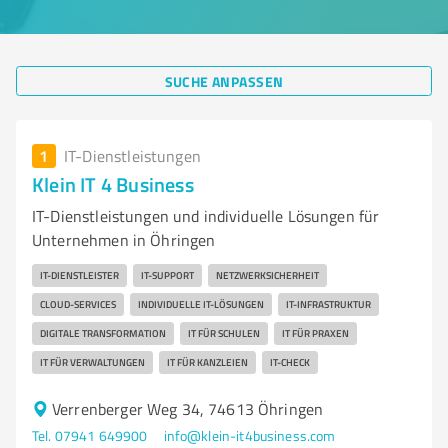
SUCHE ANPASSEN
1
IT-Dienstleistungen
Klein IT 4 Business
IT-Dienstleistungen und individuelle Lösungen für
Unternehmen in Öhringen
IT-DIENSTLEISTER
IT-SUPPORT
NETZWERKSICHERHEIT
CLOUD-SERVICES
INDIVIDUELLE IT-LÖSUNGEN
IT-INFRASTRUKTUR
DIGITALE TRANSFORMATION
IT FÜR SCHULEN
IT FÜR PRAXEN
IT FÜR VERWALTUNGEN
IT FÜR KANZLEIEN
IT-CHECK
Verrenberger Weg 34, 74613 Öhringen
Tel. 07941 649900
info@klein-it4business.com