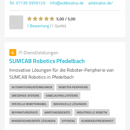
Tel. 07139 5959120
info@addonplus.de
addonplus.de/
5,00 / 5,00
1
Bewertung
(1 Quelle)
4
IT-Dienstleistungen
SUMCAB Robotics Pfedelbach
Innovative Lösungen für die Roboter-Peripherie von
SUMCAB Robotics in Pfedelbach
AUTOMATIONSUNTERNEHMEN
ROBOTER-PERIPHERIE
DRESSPACK-SYSTEME
KABELAUFROLLSYSTEME
SPEZIELLE ROBOTERKABEL
INDIVIDUELLE LÖSUNGEN
REPARATURSERVICE
WARTUNGSDIENSTE
INDUSTRIELLE ROBOTIK
MASSGESCHNEIDERTE LÖSUNGEN
EFFIZIENZ
KUNDENZUFRIEDENHEIT