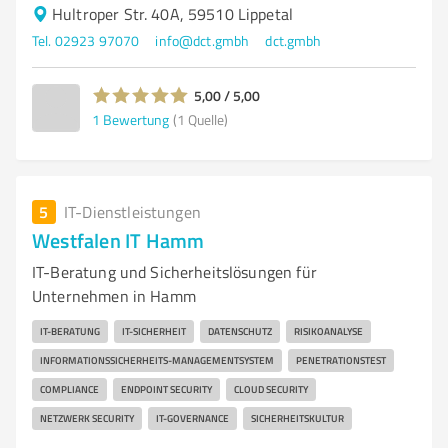
Hultroper Str. 40A, 59510 Lippetal
Tel. 02923 97070
info@dct.gmbh
dct.gmbh
5,00 / 5,00
1
Bewertung
(1 Quelle)
5
IT-Dienstleistungen
Westfalen IT Hamm
IT-Beratung und Sicherheitslösungen für
Unternehmen in Hamm
IT-BERATUNG
IT-SICHERHEIT
DATENSCHUTZ
RISIKOANALYSE
INFORMATIONSSICHERHEITS-MANAGEMENTSYSTEM
PENETRATIONSTEST
COMPLIANCE
ENDPOINT SECURITY
CLOUD SECURITY
NETZWERK SECURITY
IT-GOVERNANCE
SICHERHEITSKULTUR