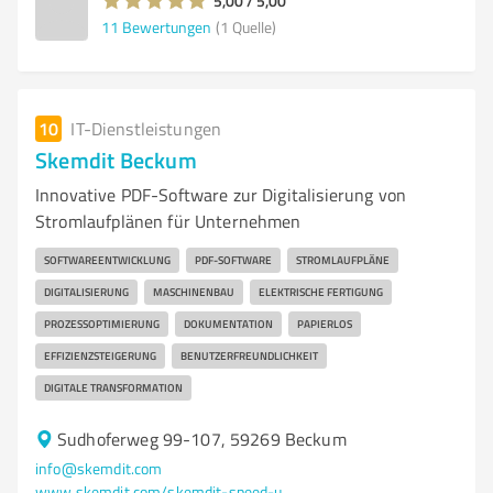
5,00 / 5,00
11
Bewertungen
(1 Quelle)
10
IT-Dienstleistungen
Skemdit Beckum
Innovative PDF-Software zur Digitalisierung von
Stromlaufplänen für Unternehmen
SOFTWAREENTWICKLUNG
PDF-SOFTWARE
STROMLAUFPLÄNE
DIGITALISIERUNG
MASCHINENBAU
ELEKTRISCHE FERTIGUNG
PROZESSOPTIMIERUNG
DOKUMENTATION
PAPIERLOS
EFFIZIENZSTEIGERUNG
BENUTZERFREUNDLICHKEIT
DIGITALE TRANSFORMATION
Sudhoferweg 99-107, 59269 Beckum
info@skemdit.com
www.skemdit.com/skemdit-speed-up-your-electrical-revision