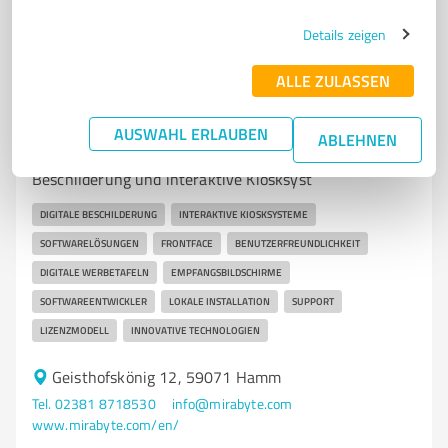
1
Bewertung
(1 Quelle)
Details zeigen
ALLE ZULASSEN
7
IT-Dienstleistungen
mirabyte Hamm
AUSWAHL ERLAUBEN
ABLEHNEN
Innovative Softwarelösungen für digitale
Beschilderung und interaktive Kiosksyst
DIGITALE BESCHILDERUNG
INTERAKTIVE KIOSKSYSTEME
SOFTWARELÖSUNGEN
FRONTFACE
BENUTZERFREUNDLICHKEIT
DIGITALE WERBETAFELN
EMPFANGSBILDSCHIRME
SOFTWAREENTWICKLER
LOKALE INSTALLATION
SUPPORT
LIZENZMODELL
INNOVATIVE TECHNOLOGIEN
Geisthofskönig 12, 59071 Hamm
Tel. 02381 8718530
info@mirabyte.com
www.mirabyte.com/en/