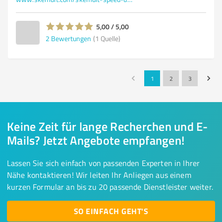
5,00 / 5,00
2
Bewertungen
(1 Quelle)
1
2
3
Keine Zeit für lange Recherchen und E-
Mails? Jetzt Angebote empfangen!
Lassen Sie sich einfach von passenden Experten in Ihrer
Nähe kontaktieren! Wir leiten Ihr Anliegen aus einem
kurzen Formular an bis zu 20 passende Dienstleister weiter.
SO EINFACH GEHT'S