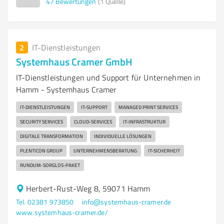
47
Bewertungen
(1 Quelle)
2
IT-Dienstleistungen
Systemhaus Cramer GmbH
IT-Dienstleistungen und Support für Unternehmen in
Hamm - Systemhaus Cramer
IT-DIENSTLEISTUNGEN
IT-SUPPORT
MANAGED PRINT SERVICES
SECURITY SERVICES
CLOUD-SERVICES
IT-INFRASTRUKTUR
DIGITALE TRANSFORMATION
INDIVIDUELLE LÖSUNGEN
PLENTICON GROUP
UNTERNEHMENSBERATUNG
IT-SICHERHEIT
RUNDUM-SORGLOS-PAKET
Herbert-Rust-Weg 8, 59071 Hamm
Tel. 02381 973850
info@systemhaus-cramer.de
www.systemhaus-cramer.de/