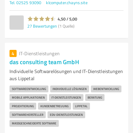
Tel. 02525 93090
klcomputer.chayns.site
4,50 / 5,00
27
Bewertungen
(1 Quelle)
4
IT-Dienstleistungen
das consulting team GmbH
Individuelle Softwarelösungen und IT-Dienstleistungen
aus Lippetal
SOFTWAREENTWICKLUNG
INDIVIDUELLE LÖSUNGEN
WEBENTWICKLUNG
MOBILE APPLIKATIONEN
IT-DIENSTLEISTUNGEN
BERATUNG
PROJEKTIERUNG
KUNDENBETREUUNG
LIPPETAL
SOFTWAREHERSTELLER
EDV-DIENSTLEISTUNGEN
MASSGESCHNEIDERTE SOFTWARE