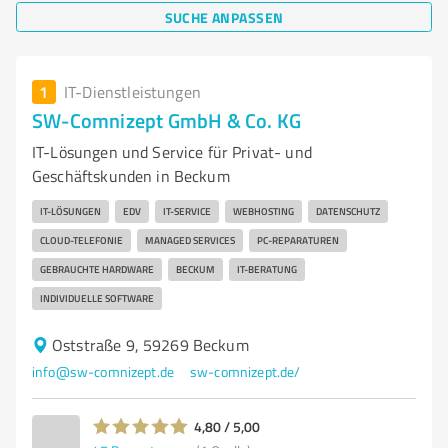
SUCHE ANPASSEN
1
IT-Dienstleistungen
SW-Comnizept GmbH & Co. KG
IT-Lösungen und Service für Privat- und
Geschäftskunden in Beckum
IT-LÖSUNGEN
EDV
IT-SERVICE
WEBHOSTING
DATENSCHUTZ
CLOUD-TELEFONIE
MANAGED SERVICES
PC-REPARATUREN
GEBRAUCHTE HARDWARE
BECKUM
IT-BERATUNG
INDIVIDUELLE SOFTWARE
Oststraße 9, 59269 Beckum
info@sw-comnizept.de
sw-comnizept.de/
4,80 / 5,00