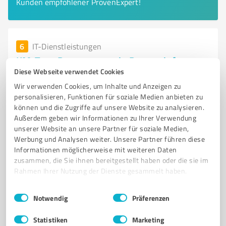
Kunden empfohlener ProvenExpert!
6
IT-Dienstleistungen
KM-Tec - Datenrettung in Drensteinfurt
Diese Webseite verwendet Cookies
Datenrettung und IT-Consulting von KM-Tec in
Wir verwenden Cookies, um Inhalte und Anzeigen zu
Drensteinfurt
personalisieren, Funktionen für soziale Medien anbieten zu
können und die Zugriffe auf unsere Website zu analysieren.
DATENRETTUNG
IT-LÖSUNGEN
IT-CONSULTING
DATENSICHERHEIT
Außerdem geben wir Informationen zu Ihrer Verwendung
IT-SERVICE
NETZWERKBETREUUNG
SERVERBETREUUNG
unserer Website an unsere Partner für soziale Medien,
MANAGED SERVICES
DESKTOP-MANAGEMENT
IT-NOTDIENST
Werbung und Analysen weiter. Unsere Partner führen diese
Informationen möglicherweise mit weiteren Daten
DRENSTEINFURT
IT-EXPERTEN
zusammen, die Sie ihnen bereitgestellt haben oder die sie im
Rahmen Ihrer Nutzung der Dienste gesammelt haben.
Gildestraße 16, 48317 Drensteinfurt
info@km-tec.com
www.km-tec.com/
Einwilligungsauswahl
Impressum
|
Datenschutzbestimmungen
Notwendig
Präferenzen
5,00 / 5,00
Statistiken
Marketing