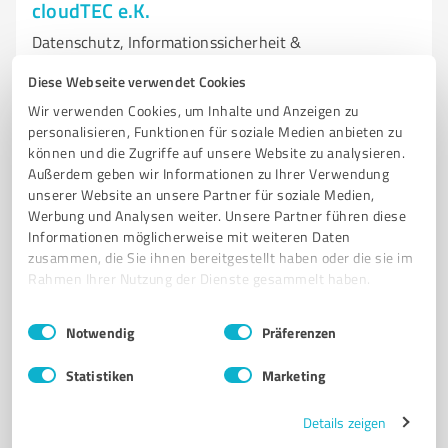
cloudTEC e.K.
Datenschutz, Informationssicherheit &
Hinweisgeberschutz
Diese Webseite verwendet Cookies
EXTERNE DATENSCHUTZBEAUFTRAGTE
DATENSCHUTZMANAGEMENTSYSTEM
Wir verwenden Cookies, um Inhalte und Anzeigen zu
personalisieren, Funktionen für soziale Medien anbieten zu
WEBSEITEN DATENSCHUTZ- UND SICHERHEITSCHECK
DATENSCHUTZAUDIT
können und die Zugriffe auf unsere Website zu analysieren.
EXTERNE INFORMATIONSSICHERHEITSBEAUFTRAGTE
HINWEISGEBERSCHUTZ
Außerdem geben wir Informationen zu Ihrer Verwendung
HINWEISGEBERSCHUTZ-PORTAL
WHISTLEBLOWER
OMBUDSFRAU
unserer Website an unsere Partner für soziale Medien,
Werbung und Analysen weiter. Unsere Partner führen diese
Ludgerring 40, 41569 Rommerskirchen
Informationen möglicherweise mit weiteren Daten
zusammen, die Sie ihnen bereitgestellt haben oder die sie im
Tel. +49 2183 2539687
r.schlia@cloudtec.de
cloudtec.de
Rahmen Ihrer Nutzung der Dienste gesammelt haben.
5,00 / 5,00
Einwilligungsauswahl
Impressum
|
Datenschutzbestimmungen
Notwendig
Präferenzen
16
Bewertungen
(4 Quellen)
Statistiken
Marketing
Details zeigen
7
IT-Dienstleistungen