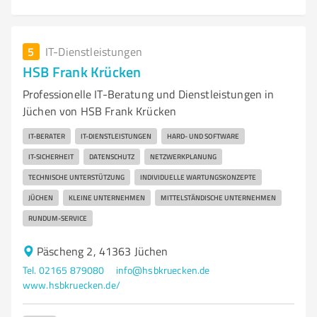
5
IT-Dienstleistungen
HSB Frank Krücken
Professionelle IT-Beratung und Dienstleistungen in
Jüchen von HSB Frank Krücken
IT-BERATER
IT-DIENSTLEISTUNGEN
HARD- UND SOFTWARE
IT-SICHERHEIT
DATENSCHUTZ
NETZWERKPLANUNG
TECHNISCHE UNTERSTÜTZUNG
INDIVIDUELLE WARTUNGSKONZEPTE
JÜCHEN
KLEINE UNTERNEHMEN
MITTELSTÄNDISCHE UNTERNEHMEN
RUNDUM-SERVICE
Päscheng 2, 41363 Jüchen
Tel. 02165 879080
info@hsbkruecken.de
www.hsbkruecken.de/