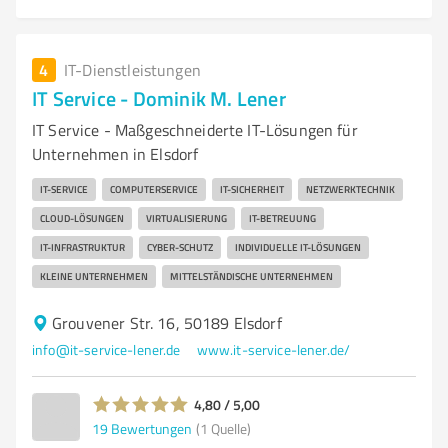
4
IT-Dienstleistungen
IT Service - Dominik M. Lener
IT Service - Maßgeschneiderte IT-Lösungen für
Unternehmen in Elsdorf
IT-SERVICE
COMPUTERSERVICE
IT-SICHERHEIT
NETZWERKTECHNIK
CLOUD-LÖSUNGEN
VIRTUALISIERUNG
IT-BETREUUNG
IT-INFRASTRUKTUR
CYBER-SCHUTZ
INDIVIDUELLE IT-LÖSUNGEN
KLEINE UNTERNEHMEN
MITTELSTÄNDISCHE UNTERNEHMEN
Grouvener Str. 16, 50189 Elsdorf
info@it-service-lener.de
www.it-service-lener.de/
4,80 / 5,00
19
Bewertungen
(1 Quelle)