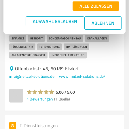
Neitzel Solutions UG
ALLE ZULASSEN
Automatisierungslösungen und Antriebstechnik von
Neitzel Solutions in Elsdorf
AUSWAHL ERLAUBEN
ABLEHNEN
AUTOMATISIERUNGSTECHNIK
ANTRIEBSTECHNIK
SIMATIC S7
SINAMICS
RETROFIT
SONDERMASCHINENBAU
KRANANLAGEN
FÖRDERTECHNIK
FERNWARTUNG
HMI-LÖSUNGEN
ANLAGENVERFÜGBARKEIT
INDIVIDUELLE BERATUNG
Offenbachstr. 45, 50189 Elsdorf
info@neitzel-solutions.de
www.neitzel-solutions.de/
5,00 / 5,00
4
Bewertungen
(1 Quelle)
8
IT-Dienstleistungen