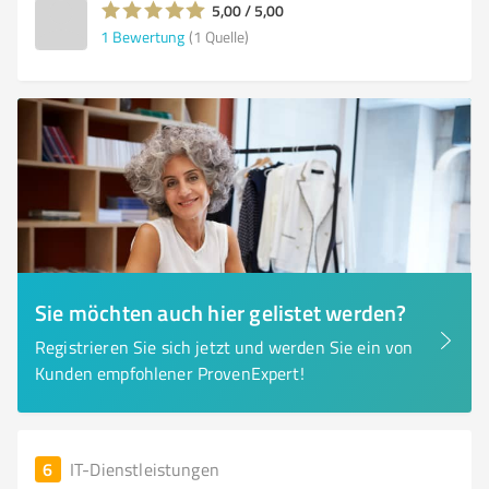
5,00 / 5,00
1
Bewertung
(1 Quelle)
Sie möchten auch hier gelistet werden?
Registrieren Sie sich jetzt und werden Sie ein von
Kunden empfohlener ProvenExpert!
6
IT-Dienstleistungen