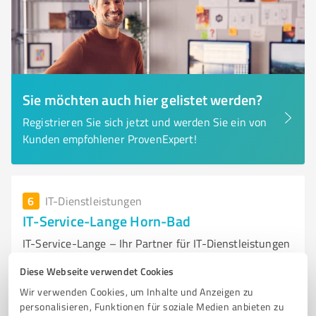
Sie möchten auch hier gelistet werden?
Registrieren Sie sich jetzt und werden Sie ein von
Kunden empfohlener ProvenExpert!
6
IT-Dienstleistungen
IT-Service-Lange Horn-Bad
IT-Service-Lange – Ihr Partner für IT-Dienstleistungen
in Horn-Bad Meinberg
Diese Webseite verwendet Cookies
IT-SERVICE
IT-BERATER
HORN-BAD MEINBERG
Wir verwenden Cookies, um Inhalte und Anzeigen zu
personalisieren, Funktionen für soziale Medien anbieten zu
SYSTEMADMINISTRATION
1ST LEVEL SUPPORT
2ND LEVEL SUPPORT