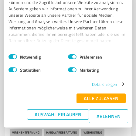
können und die Zugriffe auf unsere Website zu analysieren.
FERNWARTUNG
IT-DIENSTLEISTUNGEN
IT-PROBLEME
Außerdem geben wir Informationen zu Ihrer Verwendung
KUNDENSERVICE
MASSGESCHNEIDERTE LÖSUNGEN
unserer Website an unsere Partner für soziale Medien,
Werbung und Analysen weiter. Unsere Partner führen diese
UNTERNEHMENSBERATUNG
Informationen möglicherweise mit weiteren Daten
zusammen, die Sie ihnen bereitgestellt haben oder die sie im
Auf d. Heide 8, 32805 Horn-Bad Meinberg
Rahmen Ihrer Nutzung der Dienste gesammelt haben.
info@it-service-lange.de
www.it-service-lange.de/
Einwilligungsauswahl
Impressum
|
Datenschutzbestimmungen
Notwendig
Präferenzen
5,00 / 5,00
10
Bewertungen
(1 Quelle)
Statistiken
Marketing
Details zeigen
7
IT-Dienstleistungen
ALLE ZULASSEN
OWL Computer Dörentrup
AUSWAHL ERLAUBEN
OWL Computer Dörentrup – Ihr Partner für IT-
ABLEHNEN
Dienstleistungen und IT-Beratung
VIRENENTFERNUNG
HARDWAREBERATUNG
WEBHOSTING