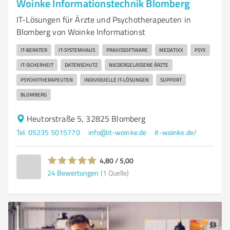
Woinke Informationstechnik Blomberg
IT-Lösungen für Ärzte und Psychotherapeuten in
Blomberg von Woinke Informationst
IT-BERATER
IT-SYSTEMHAUS
PRAXISSOFTWARE
MEDATIXX
PSYX
IT-SICHERHEIT
DATENSCHUTZ
NIEDERGELASSENE ÄRZTE
PSYCHOTHERAPEUTEN
INDIVIDUELLE IT-LÖSUNGEN
SUPPORT
BLOMBERG
Heutorstraße 5, 32825 Blomberg
Tel. 05235 5015770
info@it-woinke.de
it-woinke.de/
4,80 / 5,00
24
Bewertungen
(1 Quelle)