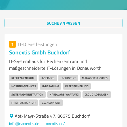
SUCHE ANPASSEN
1
IT-Dienstleistungen
Sonextis Gmbh Buchdorf
IT-Systemhaus für Rechenzentrum und
maßgeschneiderte IT-Lösungen in Donauwörth
RECHENZENTRUM
IT-SERVICE
IT-SUPPORT
MANAGED SERVICES
HOSTING-SERVICES
IT-BERATUNG
DATENSICHERUNG
SYSTEMADMINISTRATION
HARDWARE-WARTUNG
CLOUD-LÖSUNGEN
IT-INFRASTRUKTUR
24/7 SUPPORT
Abt-Mayr-Straße 47, 86675 Buchdorf
info@sonextis.de
sonextis.de/