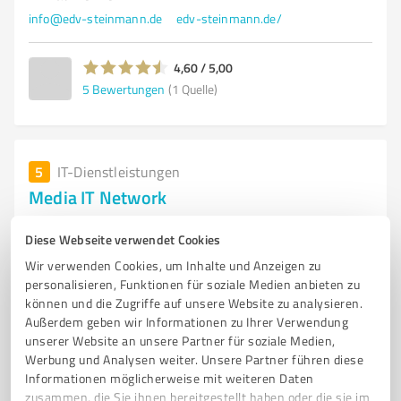
info@edv-steinmann.de
edv-steinmann.de/
4,60 / 5,00
5
Bewertungen
(1 Quelle)
5
IT-Dienstleistungen
Media IT Network
Internetanbieter und IT-Dienstleistungen in
Diese Webseite verwendet Cookies
Donauwörth - Media IT Network
Wir verwenden Cookies, um Inhalte und Anzeigen zu
INTERNETANBIETER
DSL-ANSCHLÜSSE
TELEFONANLAGEN
personalisieren, Funktionen für soziale Medien anbieten zu
können und die Zugriffe auf unsere Website zu analysieren.
NETZWERKTECHNIK
SMART HOME
SICHERHEITSEINRICHTUNGEN
Außerdem geben wir Informationen zu Ihrer Verwendung
BRANDMELDEANLAGEN
IT-DIENSTLEISTUNGEN
unserer Website an unsere Partner für soziale Medien,
INDIVIDUELLE LÖSUNGEN
DONAUWÖRTH
ENDKUNDENBETREUUNG
Werbung und Analysen weiter. Unsere Partner führen diese
Informationen möglicherweise mit weiteren Daten
INSTALLATION
zusammen, die Sie ihnen bereitgestellt haben oder die sie im