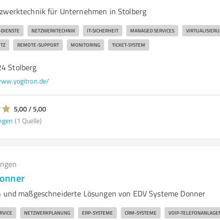
zwerktechnik für Unternehmen in Stolberg
T-DIENSTE
NETZWERKTECHNIK
IT-SICHERHEIT
MANAGED SERVICES
VIRTUALISIER
TZ
REMOTE-SUPPORT
MONITORING
TICKET-SYSTEM
24 Stolberg
ww.yogitron.de/
5,00 / 5,00
ngen
(1 Quelle)
ungen
onner
en und maßgeschneiderte Lösungen von EDV Systeme Donner
ERVICE
NETZWERKPLANUNG
ERP-SYSTEME
CRM-SYSTEME
VOIP-TELEFONANLAGE