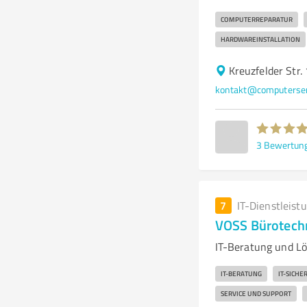
COMPUTERREPARATUR
HARDWAREINSTALLATION
Kreuzfelder Str
kontakt@computerser
3
Bewertun
7
IT-Dienstleist
VOSS Bürotech
IT-Beratung und L
IT-BERATUNG
IT-SICHE
SERVICE UND SUPPORT