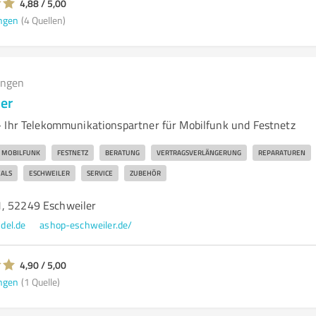
4,88 / 5,00
ngen
(4 Quellen)
ungen
er
 Ihr Telekommunikationspartner für Mobilfunk und Festnetz
MOBILFUNK
FESTNETZ
BERATUNG
VERTRAGSVERLÄNGERUNG
REPARATUREN
ALS
ESCHWEILER
SERVICE
ZUBEHÖR
, 52249 Eschweiler
del.de
ashop-eschweiler.de/
4,90 / 5,00
ngen
(1 Quelle)