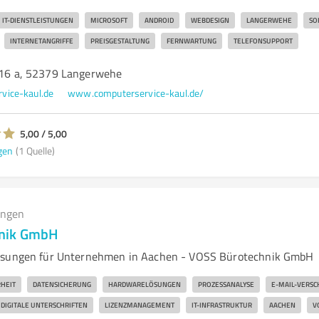
IT-DIENSTLEISTUNGEN
MICROSOFT
ANDROID
WEBDESIGN
LANGERWEHE
SO
INTERNETANGRIFFE
PREISGESTALTUNG
FERNWARTUNG
TELEFONSUPPORT
. 16 a, 52379 Langerwehe
vice-kaul.de
www.computerservice-kaul.de/
5,00 / 5,00
gen
(1 Quelle)
ungen
nik GmbH
ösungen für Unternehmen in Aachen - VOSS Bürotechnik GmbH
RHEIT
DATENSICHERUNG
HARDWARELÖSUNGEN
PROZESSANALYSE
E-MAIL-VERS
DIGITALE UNTERSCHRIFTEN
LIZENZMANAGEMENT
IT-INFRASTRUKTUR
AACHEN
V