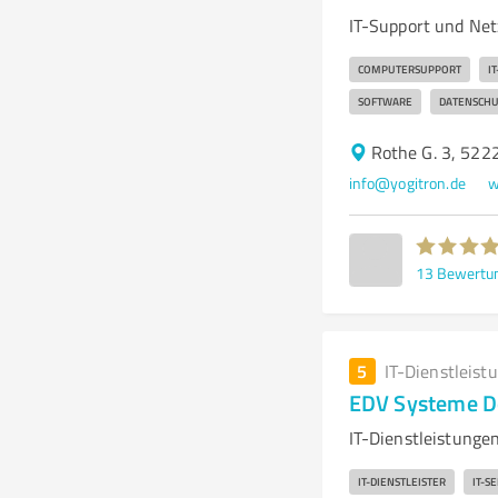
IT-Support und Net
COMPUTERSUPPORT
I
SOFTWARE
DATENSCHU
Rothe G. 3, 522
info@yogitron.de
w
13
Bewertu
5
IT-Dienstleist
EDV Systeme D
IT-Dienstleistung
IT-DIENSTLEISTER
IT-S