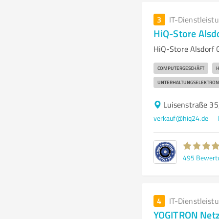
3
IT-Dienstleist
HiQ-Store Als
HiQ-Store Alsdorf 
COMPUTERGESCHÄFT
H
UNTERHALTUNGSELEKTRON
Luisenstraße 35
verkauf@hiq24.de
495
Bewert
4
IT-Dienstleist
YOGITRON Net