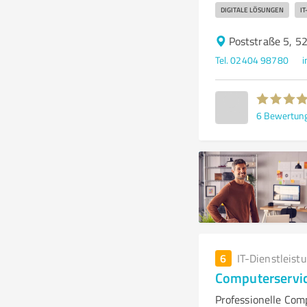
DIGITALE LÖSUNGEN
I
Poststraße 5, 5
Tel. 02404 98780
i
6
Bewertun
6
IT-Dienstleist
Computerservi
Professionelle Com