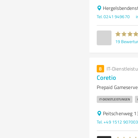
Hergelsbendens
Tel. 0241 949670
i
19
Bewertu
8
IT-Dienstleist
Coretio
Prepaid Gameserve
IT-DIENSTLEISTUNGEN
Peitschenweg 13
Tel. +49 1512 90700