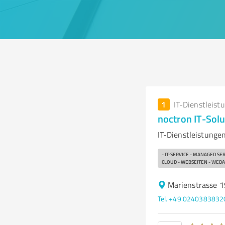
1
IT-Dienstleist
noctron IT-Solu
IT-Dienstleistung
- IT-SERVICE - MANAGED S
CLOUD - WEBSEITEN - WEB
Marienstrasse 1
Tel. +49 0240383832