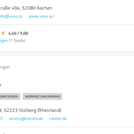
traße 49a, 52080 Aachen
nfo@voss.ac
www.voss.ac/
4,40 / 5,00
ngen
(1 Quelle)
ungen
r
GAMESERVER
WEBSPACE UND DOMAINS
, 52223 Stolberg (Rheinland)
35
service@coretio.de
coretio.de