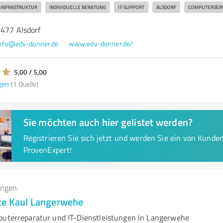
T-INFRASTRUKTUR
INDIVIDUELLE BERATUNG
IT-SUPPORT
ALSDORF
COMPUTERSERV
2477 Alsdorf
nfo@edv-donner.de
www.edv-donner.de/
5,00 / 5,00
gen
(1 Quelle)
Sie möchten auch hier gelistet werden?
Registrieren Sie sich jetzt und werden Sie ein von Kund
ProvenExpert!
ungen
ce Kaul Langerwehe
puterreparatur und IT-Dienstleistungen in Langerwehe