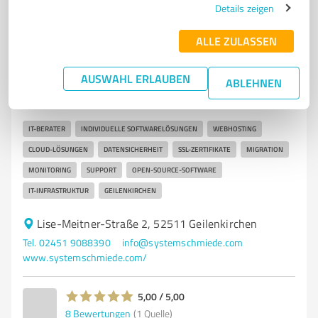
Details zeigen
7
IT-Dienstleistungen
ALLE ZULASSEN
Systemschmiede IT-Lösungen
Geilenkirchen
AUSWAHL ERLAUBEN
ABLEHNEN
IT-Beratung und individuelle Softwarelösungen in
Geilenkirchen
IT-BERATER
INDIVIDUELLE SOFTWARELÖSUNGEN
WEBHOSTING
CLOUD-LÖSUNGEN
DATENSICHERHEIT
SSL-ZERTIFIKATE
MIGRATION
MONITORING
SUPPORT
OPEN-SOURCE-SOFTWARE
IT-INFRASTRUKTUR
GEILENKIRCHEN
Lise-Meitner-Straße 2, 52511 Geilenkirchen
Tel. 02451 9088390
info@systemschmiede.com
www.systemschmiede.com/
5,00 / 5,00
8
Bewertungen
(1 Quelle)