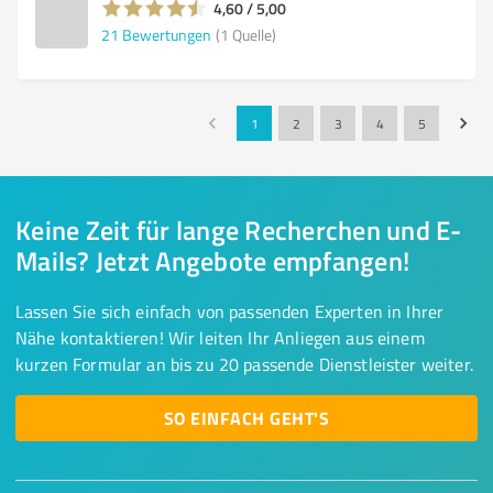
4,60 / 5,00
21
Bewertungen
(1 Quelle)
1
2
3
4
5
Keine Zeit für lange Recherchen und E-
Mails? Jetzt Angebote empfangen!
Lassen Sie sich einfach von passenden Experten in Ihrer
Nähe kontaktieren! Wir leiten Ihr Anliegen aus einem
kurzen Formular an bis zu 20 passende Dienstleister weiter.
SO EINFACH GEHT'S