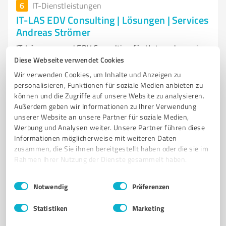
6
IT-Dienstleistungen
IT-LAS EDV Consulting | Lösungen | Services
Andreas Strömer
IT-Lösungen und EDV Consulting für Unternehmen in
Baesweiler
Diese Webseite verwendet Cookies
Wir verwenden Cookies, um Inhalte und Anzeigen zu
IT-BERATUNG
IT-LÖSUNGEN
EDV CONSULTING
IT-INFRASTRUKTUR
personalisieren, Funktionen für soziale Medien anbieten zu
E-MAIL-ARCHIVIERUNG
DOMAINVERWALTUNG
TELEKOMMUNIKATION
können und die Zugriffe auf unsere Website zu analysieren.
Außerdem geben wir Informationen zu Ihrer Verwendung
IT-SUPPORT
MASSGESCHNEIDERTE LÖSUNGEN
KUNDENZUFRIEDENHEIT
unserer Website an unsere Partner für soziale Medien,
BAESWEILER
IT-SERVICES
Werbung und Analysen weiter. Unsere Partner führen diese
Informationen möglicherweise mit weiteren Daten
Vincent-van-Gogh-Ring 30, 52499 Baesweiler
zusammen, die Sie ihnen bereitgestellt haben oder die sie im
info@it-las.de
it-las.de/
Rahmen Ihrer Nutzung der Dienste gesammelt haben.
Einwilligungsauswahl
Impressum
|
Datenschutzbestimmungen
Notwendig
Präferenzen
5,00 / 5,00
7
Bewertungen
(1 Quelle)
Statistiken
Marketing