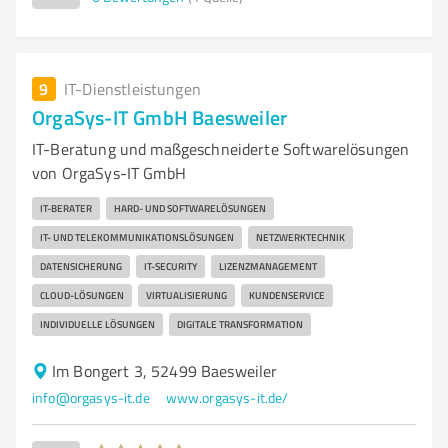
9
IT-Dienstleistungen
OrgaSys-IT GmbH Baesweiler
IT-Beratung und maßgeschneiderte Softwarelösungen
von OrgaSys-IT GmbH
IT-BERATER
HARD- UND SOFTWARELÖSUNGEN
IT- UND TELEKOMMUNIKATIONSLÖSUNGEN
NETZWERKTECHNIK
DATENSICHERUNG
IT-SECURITY
LIZENZMANAGEMENT
CLOUD-LÖSUNGEN
VIRTUALISIERUNG
KUNDENSERVICE
INDIVIDUELLE LÖSUNGEN
DIGITALE TRANSFORMATION
Im Bongert 3, 52499 Baesweiler
info@orgasys-it.de
www.orgasys-it.de/