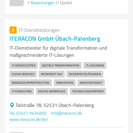
7
Bewertungen
(1 Quelle)
2
IT-Dienstleistungen
ITERACON GmbH Übach-Palenberg
IT-Dienstleister für digitale Transformation und
maßgeschneiderte IT-Lösungen
IT-DIENSTLEISTER
DIGITALE TRANSFORMATION
IT-LÖSUNGEN
CLOUD-SERVICES
MICROSOFT 365
SICHERHEITSLÖSUNGEN
MANAGED INFRASTRUCTURE
INNOVATION
NACHHALTIGKEIT
IT-CONSULTING
DIGITAL WORKPLACE
TECHNOLOGIEPARTNER
Talstraße 78, 52531 Übach-Palenberg
Tel. 02451 9434000
info@iteracon.de
www.iteracon.de/de/