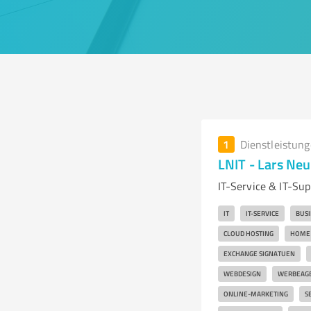
1
Dienstleistun
LNIT - Lars Ne
IT-Service & IT-Su
IT
IT-SERVICE
BUSI
CLOUD HOSTING
HOME 
EXCHANGE SIGNATUEN
WEBDESIGN
WERBEAG
ONLINE-MARKETING
S