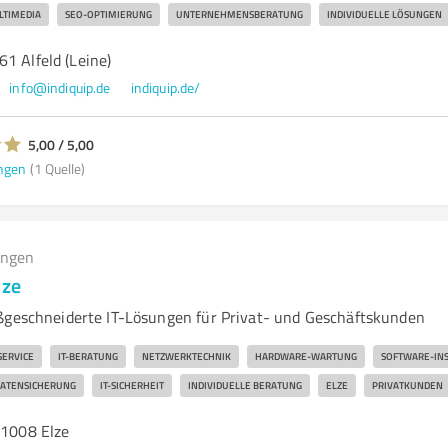
TIMEDIA
SEO-OPTIMIERUNG
UNTERNEHMENSBERATUNG
INDIVIDUELLE LÖSUNGEN
1 Alfeld (Leine)
info@indiquip.de
indiquip.de/
5,00 / 5,00
ngen
(1 Quelle)
ungen
lze
ßgeschneiderte IT-Lösungen für Privat- und Geschäftskunden
ERVICE
IT-BERATUNG
NETZWERKTECHNIK
HARDWARE-WARTUNG
SOFTWARE-INS
ATENSICHERUNG
IT-SICHERHEIT
INDIVIDUELLE BERATUNG
ELZE
PRIVATKUNDEN
31008 Elze