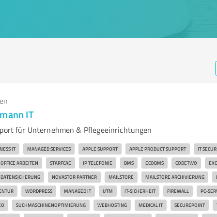
gen
umann IT
pport für Unternehmen & Pflegeeinrichtungen
NESS IT
MANAGED SERVICES
APPLE SUPPORT
APPLE PRODUCT SUPPORT
IT SECUR
OFFICE ARBEITEN
STARFCAE
IP TELEFONIE
DMS
ECODMS
CODETWO
EXC
DATENSICHERUNG
NOVASTOR PARTNER
MAILSTORE
MAILSTORE ARCHIVIERUNG
ENTUR
WORDPRESS
MANAGED IT
UTM
IT-SICHERHEIT
FIREWALL
PC-SER
EO
SUCHMASCHINENOPTIMIERUNG
WEBHOSTING
MEDICAL IT
SECUREPOINT