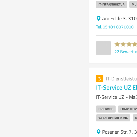
IT-INFRASTRUKTUR
MUL
Am Felde 3, 3106
Tel. 05181 8070000
22
Bewertu
3
IT-Dienstleist
IT-Service UZ E
IT-Service UZ - Ma
IT-SERVICE
COMPUTERS
WLAN-OPTIMIERUNG
D
Posener Str. 7, 