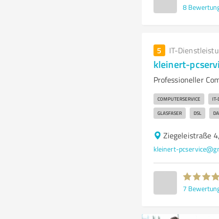
8
Bewertun
5
IT-Dienstleist
kleinert-pcser
Professioneller Co
COMPUTERSERVICE
IT
GLASFASER
DSL
DA
Ziegeleistraße 
kleinert-pcservice@g
7
Bewertun