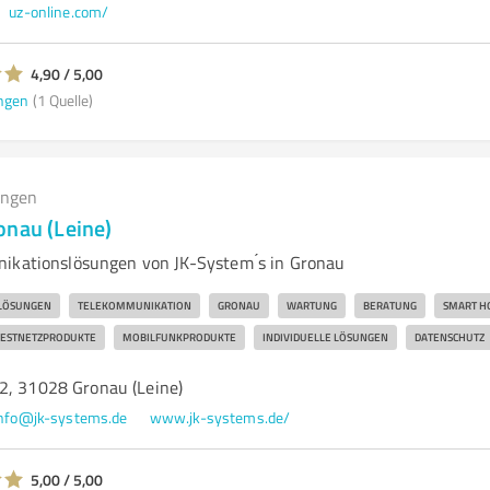
uz-online.com/
4,90 / 5,00
ngen
(1 Quelle)
ungen
onau (Leine)
ikationslösungen von JK-System ́s in Gronau
-LÖSUNGEN
TELEKOMMUNIKATION
GRONAU
WARTUNG
BERATUNG
SMART H
FESTNETZPRODUKTE
MOBILFUNKPRODUKTE
INDIVIDUELLE LÖSUNGEN
DATENSCHUTZ
2, 31028 Gronau (Leine)
nfo@jk-systems.de
www.jk-systems.de/
5,00 / 5,00