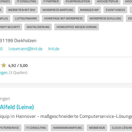
EPAGES
IT CONSULTING
IT PARTNER
FILMPRODUKTION
HOCHZEITSFILM
HOCH
S
WEBSEITEN MIT DIVI
WORDPRESS WARTUNG
MANAGED WP
EVENT VIDEOS
NFLUG
LUFTAUFNAHME
HOMEPAGE MIT WORDPRESS
WORDPRESS SCHULUNG
ED
UNIFY SECURITY
DIGITALISIERUNG
HOMEOFFICE WEGEN CORONA
, 31199 Diekholzen
00
l.neumann@lnit.de
lnit.de
4,92 / 5,00
ngen
(3 Quellen)
ungen
lfeld (Leine)
ndiquip in Hannover - maßgeschneiderte Computerservice-Lösung
UTERSERVICE
IT-CONSULTING
HARDWAREWARTUNG
WEBDESIGN
CLOUD-LÖSUN