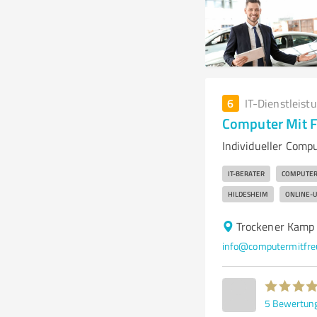
6
IT-Dienstleist
Computer Mit 
Individueller Comp
IT-BERATER
COMPUTER
HILDESHEIM
ONLINE-U
Trockener Kamp
info@computermitfre
5
Bewertun