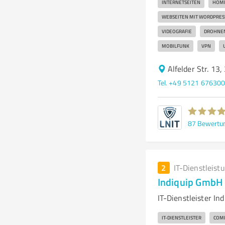
INTERNETSEITEN
HOM
WEBSEITEN MIT WORDPRES
VIDEOGRAFIE
DROHNE
MOBILFUNK
VPN
Alfelder Str. 13
Tel. +49 5121 67630
87
Bewertu
2
IT-Dienstleist
Indiquip GmbH A
IT-Dienstleister I
IT-DIENSTLEISTER
COMP