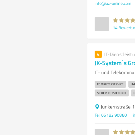
info@uz-online.com
14
Bewertu
4
IT-Dienstleist
JK-System ́s Gr
IT- und Telekommun
COMPUTERSERVICE
IT
SICHERHEITSTECHNIK
Junkernstraße 1
Tel. 05182 90880
i