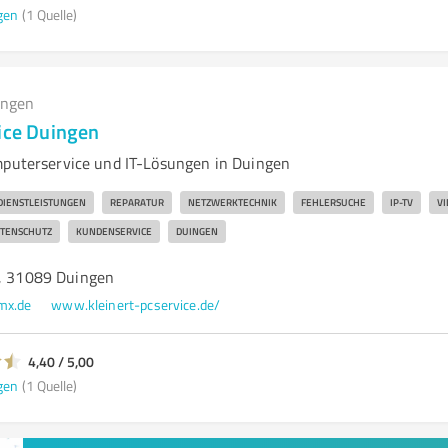
gen
(1 Quelle)
ungen
vice Duingen
mputerservice und IT-Lösungen in Duingen
-DIENSTLEISTUNGEN
REPARATUR
NETZWERKTECHNIK
FEHLERSUCHE
IP-TV
V
TENSCHUTZ
KUNDENSERVICE
DUINGEN
4, 31089 Duingen
mx.de
www.kleinert-pcservice.de/
4,40 / 5,00
gen
(1 Quelle)