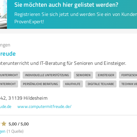
Sie möchten auch hier gelistet werden?
Registrieren Sie sich jetzt und werden Sie ein von Kund
ProvenExpert!
ungen
Freude
uterunterricht und IT-Beratung für Senioren und Einsteiger.
UNTERRICHT
INDIVIDUELLE UNTERSTÜTZUNG
SENIOREN
EINSTEIGER
FORTGESCH
NTERRICHT
PERSÖNLICHE BERATUNG
KAUFHILFE
DIGITALE TEILHABE
TECHNIK V
 42, 31139 Hildesheim
ude.de
www.computermitfreude.de/
5,00 / 5,00
gen
(1 Quelle)