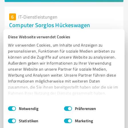
6
IT-Dienstleistungen
Computer Sorglos Hückeswagen
Computer Sorglos - Ihr Partner für PC-Reparatur und
Diese Webseite verwendet Cookies
IT-Dienstleistungen in Hücke
Wir verwenden Cookies, um Inhalte und Anzeigen zu
personalisieren, Funktionen für soziale Medien anbieten zu
COMPUTERREPARATUR
PC-OPTIMIERUNG
HARDWAREVERKAUF
können und die Zugriffe auf unsere Website zu analysieren.
SCHULUNGEN
NETZWERKTECHNIK
WEBSEITENGESTALTUNG
Außerdem geben wir Informationen zu Ihrer Verwendung
KUNDENSERVICE
HÜCKESWAGEN
SOFTWARELÖSUNGEN
unserer Website an unsere Partner für soziale Medien,
Werbung und Analysen weiter. Unsere Partner führen diese
IT-DIENSTLEISTUNGEN
COMPUTERPROBLEME
PERSÖNLICHE BERATUNG
Informationen möglicherweise mit weiteren Daten
zusammen, die Sie ihnen bereitgestellt haben oder die sie im
Waager Delle 15, 42499 Hückeswagen
Rahmen Ihrer Nutzung der Dienste gesammelt haben.
Tel. 02192 83000
info@sorglos.computer
www.sorglos.computer/
Einwilligungsauswahl
Impressum
|
Datenschutzbestimmungen
Notwendig
Präferenzen
4,40 / 5,00
Statistiken
Marketing
12
Bewertungen
(1 Quelle)