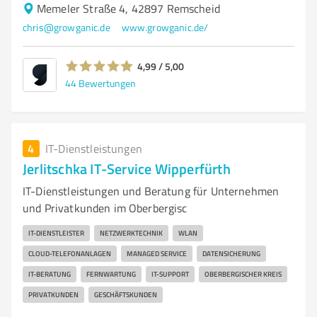
Memeler Straße 4, 42897 Remscheid
chris@growganic.de
www.growganic.de/
4,99 / 5,00
44
Bewertungen
4
IT-Dienstleistungen
Jerlitschka IT-Service Wipperfürth
IT-Dienstleistungen und Beratung für Unternehmen
und Privatkunden im Oberbergisc
IT-DIENSTLEISTER
NETZWERKTECHNIK
WLAN
CLOUD-TELEFONANLAGEN
MANAGED SERVICE
DATENSICHERUNG
IT-BERATUNG
FERNWARTUNG
IT-SUPPORT
OBERBERGISCHER KREIS
PRIVATKUNDEN
GESCHÄFTSKUNDEN