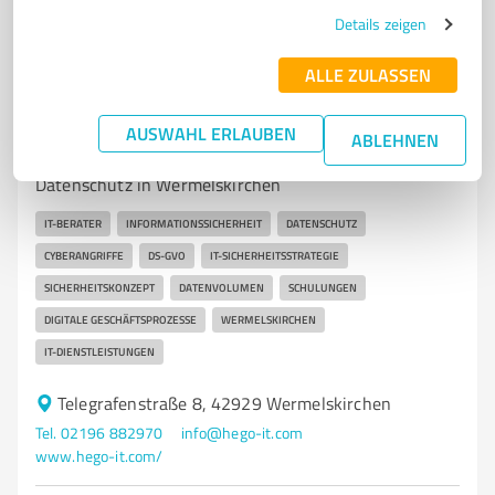
Details zeigen
ALLE ZULASSEN
7
IT-Dienstleistungen
HEGO Informationstechnologie GmbH
AUSWAHL ERLAUBEN
ABLEHNEN
IT-Beratung für Informationssicherheit und
Datenschutz in Wermelskirchen
IT-BERATER
INFORMATIONSSICHERHEIT
DATENSCHUTZ
CYBERANGRIFFE
DS-GVO
IT-SICHERHEITSSTRATEGIE
SICHERHEITSKONZEPT
DATENVOLUMEN
SCHULUNGEN
DIGITALE GESCHÄFTSPROZESSE
WERMELSKIRCHEN
IT-DIENSTLEISTUNGEN
Telegrafenstraße 8, 42929 Wermelskirchen
Tel. 02196 882970
info@hego-it.com
www.hego-it.com/