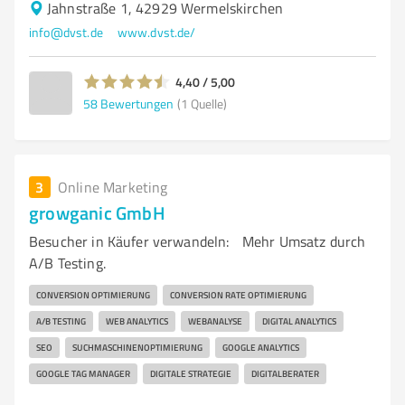
Jahnstraße 1, 42929 Wermelskirchen
info@dvst.de
www.dvst.de/
4,40 / 5,00
58
Bewertungen
(1 Quelle)
3
Online Marketing
growganic GmbH
Besucher in Käufer verwandeln: Mehr Umsatz durch
A/B Testing.
CONVERSION OPTIMIERUNG
CONVERSION RATE OPTIMIERUNG
A/B TESTING
WEB ANALYTICS
WEBANALYSE
DIGITAL ANALYTICS
SEO
SUCHMASCHINENOPTIMIERUNG
GOOGLE ANALYTICS
GOOGLE TAG MANAGER
DIGITALE STRATEGIE
DIGITALBERATER