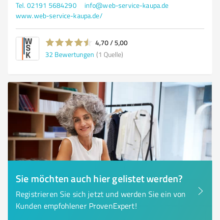
Tel. 02191 5684290
info@web-service-kaupa.de
www.web-service-kaupa.de/
4,70 / 5,00
32
Bewertungen
(1 Quelle)
Sie möchten auch hier gelistet werden?
Registrieren Sie sich jetzt und werden Sie ein von
Kunden empfohlener ProvenExpert!