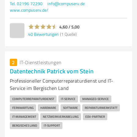
Tel. 02196 72290
info@compuserv.de
www.compuserv.de/
4,60 / 5,00
40
Bewertungen
(1 Quelle)
2
IT-Dienstleistungen
Datentechnik Patrick vom Stein
Professioneller Computerreparaturdienst und IT-
Service im Bergischen Land
COMPUTERREPARATURDIENST
IT-SERVICE
MANAGED-SERVICE
FERNWARTUNG
HARDWARE
SOFTWARE
REPARATURWERKSTATT
IT-MANAGEMENT
NETZWERKVERKABELUNG
EDV-PARTNER
BERGISCHES LAND
IT-SUPPORT