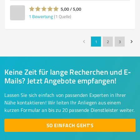
5,00 / 5,00
1
Bewertung
(1 Quelle)
1
2
3
Keine Zeit für lange Recherchen und E-
Mails? Jetzt Angebote empfangen!
Lassen Sie sich einfach von passenden Experten in Ihrer
Nähe kontaktieren! Wir leiten Ihr Anliegen aus einem
kurzen Formular an bis zu 20 passende Dienstleister weiter.
SO EINFACH GEHT'S