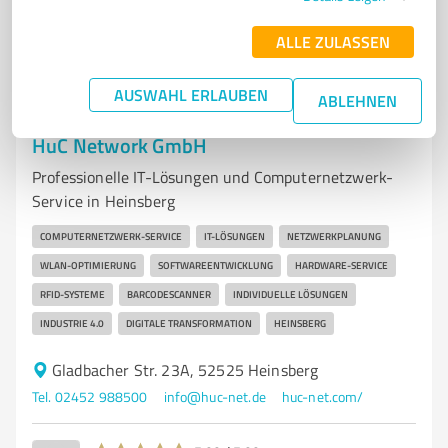
4,60 / 5,00
21
Bewertungen
(1 Quelle)
ALLE ZULASSEN
AUSWAHL ERLAUBEN
ABLEHNEN
7
IT-Dienstleistungen
HuC Network GmbH
Professionelle IT-Lösungen und Computernetzwerk-
Service in Heinsberg
COMPUTERNETZWERK-SERVICE
IT-LÖSUNGEN
NETZWERKPLANUNG
WLAN-OPTIMIERUNG
SOFTWAREENTWICKLUNG
HARDWARE-SERVICE
RFID-SYSTEME
BARCODESCANNER
INDIVIDUELLE LÖSUNGEN
INDUSTRIE 4.0
DIGITALE TRANSFORMATION
HEINSBERG
Gladbacher Str. 23A, 52525 Heinsberg
Tel. 02452 988500
info@huc-net.de
huc-net.com/