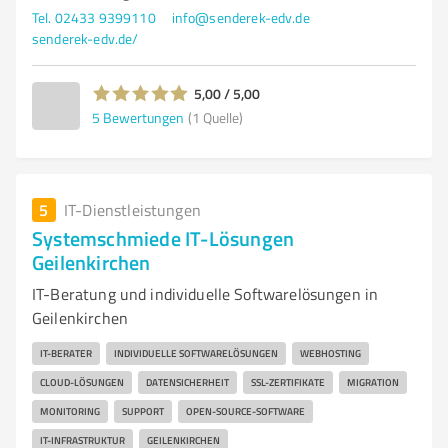
Tel. 02433 9399110
info@senderek-edv.de
senderek-edv.de/
5,00 / 5,00
5
Bewertungen
(1 Quelle)
5
IT-Dienstleistungen
Systemschmiede IT-Lösungen
Geilenkirchen
IT-Beratung und individuelle Softwarelösungen in
Geilenkirchen
IT-BERATER
INDIVIDUELLE SOFTWARELÖSUNGEN
WEBHOSTING
CLOUD-LÖSUNGEN
DATENSICHERHEIT
SSL-ZERTIFIKATE
MIGRATION
MONITORING
SUPPORT
OPEN-SOURCE-SOFTWARE
IT-INFRASTRUKTUR
GEILENKIRCHEN