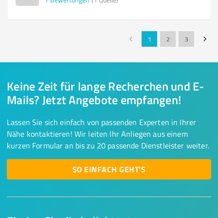
1
2
3
Keine Zeit für lange Recherchen und E-
Mails? Jetzt Angebote empfangen!
Lassen Sie sich einfach von passenden Experten in Ihrer
Nähe kontaktieren! Wir leiten Ihr Anliegen aus einem
kurzen Formular an bis zu 20 passende Dienstleister weiter.
SO EINFACH GEHT'S