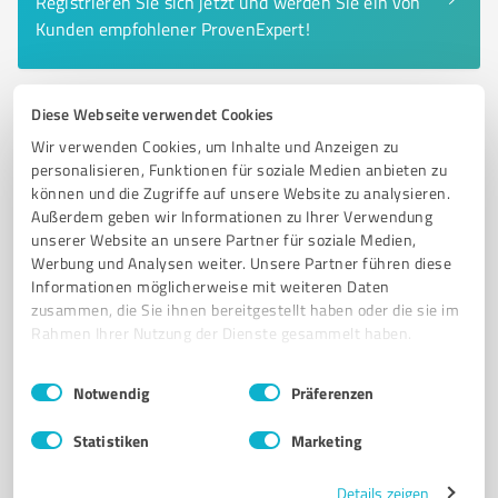
Registrieren Sie sich jetzt und werden Sie ein von
Kunden empfohlener ProvenExpert!
Diese Webseite verwendet Cookies
6
IT-Dienstleistungen
Wir verwenden Cookies, um Inhalte und Anzeigen zu
ene't GmbH Hückelhoven
personalisieren, Funktionen für soziale Medien anbieten zu
Softwarelösungen und Dienstleistungen für die
können und die Zugriffe auf unsere Website zu analysieren.
Außerdem geben wir Informationen zu Ihrer Verwendung
Energiewirtschaft von ene't GmbH
unserer Website an unsere Partner für soziale Medien,
SOFTWAREENTWICKLER
ENERGIEWIRTSCHAFT
DIGITALISIERUNG
Werbung und Analysen weiter. Unsere Partner führen diese
Informationen möglicherweise mit weiteren Daten
DIENSTLEISTUNGEN
MARKTDATEN
ANWENDUNGEN
zusammen, die Sie ihnen bereitgestellt haben oder die sie im
INDIVIDUELLE LÖSUNGEN
KUNDENBERATUNG
DATENANALYSEN
Rahmen Ihrer Nutzung der Dienste gesammelt haben.
MARKTKOMMUNIKATION
PROZESSOPTIMIERUNG
HÜCKELHOVEN
Einwilligungsauswahl
Impressum
|
Datenschutzbestimmungen
Notwendig
Präferenzen
Weserstraße 9, 41836 Hückelhoven
Tel. 02433 526010
info@enet.eu
www.enet.eu/
Statistiken
Marketing
Details zeigen