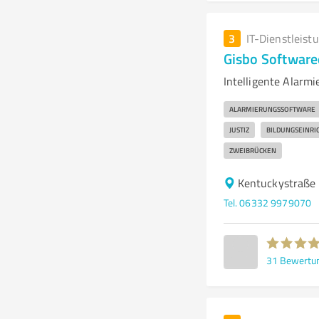
3
IT-Dienstleist
Gisbo Softwar
Intelligente Alarm
ALARMIERUNGSSOFTWARE
JUSTIZ
BILDUNGSEINRI
ZWEIBRÜCKEN
Kentuckystraße
Tel. 06332 9979070
31
Bewertu