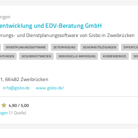
ungen
eentwicklung und EDV-Beratung GmbH
ierungs- und Dienstplanungssoftware von Gisbo in Zweibrücken
DIENSTPLANUNGSSOFTWARE
ZEITERFASSUNG
SICHERHEITSLÖSUNGEN
ÖFFENTLI
CHTUNGEN
GESUNDHEITSWESEN
INDIVIDUELLE ANPASSUNG
KUNDENSERVICE
SO
 1, 66482 Zweibrücken
info@gisbo.de
www.gisbo.de/
4,90 / 5,00
ngen
(1 Quelle)