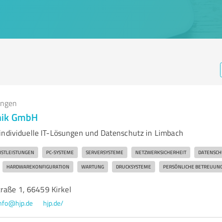
ungen
nik GmbH
individuelle IT-Lösungen und Datenschutz in Limbach
ENSTLEISTUNGEN
PC-SYSTEME
SERVERSYSTEME
NETZWERKSICHERHEIT
DATENSCH
HARDWAREKONFIGURATION
WARTUNG
DRUCKSYSTEME
PERSÖNLICHE BETREUUN
raße 1, 66459 Kirkel
nfo@hjp.de
hjp.de/