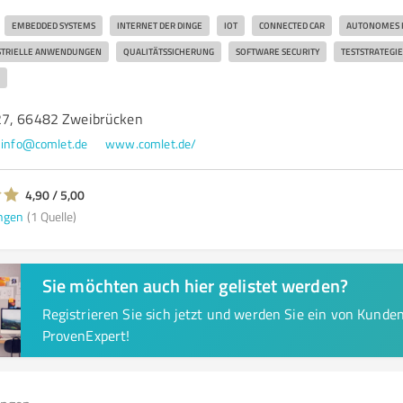
EMBEDDED SYSTEMS
INTERNET DER DINGE
IOT
CONNECTED CAR
AUTONOMES 
STRIELLE ANWENDUNGEN
QUALITÄTSSICHERUNG
SOFTWARE SECURITY
TESTSTRATEGI
27, 66482 Zweibrücken
info@comlet.de
www.comlet.de/
4,90 / 5,00
ngen
(1 Quelle)
Sie möchten auch hier gelistet werden?
Registrieren Sie sich jetzt und werden Sie ein von Kund
ProvenExpert!