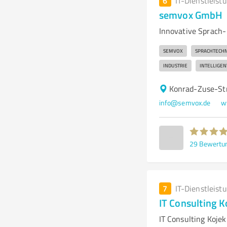
6
IT-Dienstleist
semvox GmbH
Innovative Sprach-
SEMVOX
SPRACHTECH
INDUSTRIE
INTELLIGEN
Konrad-Zuse-Str
info@semvox.de
w
29
Bewertu
7
IT-Dienstleist
IT Consulting K
IT Consulting Kojek