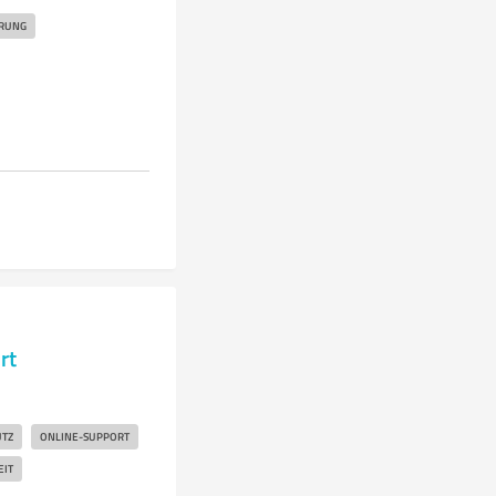
ERUNG
rt
TZ
ONLINE-SUPPORT
IT