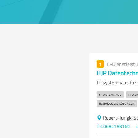
1
IT-Dienstleist
HJP Datentech
IT-Systemhaus für 
IT-SYSTEMHAUS
IT-DI
INDIVIDUELLE LÖSUNGEN
Robert-Jungk-St
Tel. 06841 98160
i