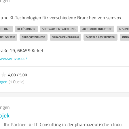
ungen
 und KI-Technologien für verschiedene Branchen von semvox.
NOLOGIE
KI-LÖSUNGEN
SOFTWAREENTWICKLUNG
AUTOMOBILINDUSTRIE
GESUND
TE LOGISTIK
SPRACHSYNTHESE
SPRACHERKENNUNG
DIGITALE ASSISTENTEN
INNO
aße 19, 66459 Kirkel
ww.semvox.de/
4,00 / 5,00
ngen
(1 Quelle)
ungen
ojek
 - Ihr Partner für IT-Consulting in der pharmazeutischen Indu