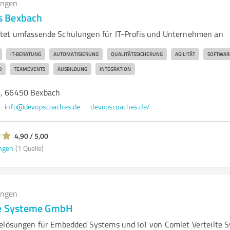
ungen
 Bexbach
tet umfassende Schulungen für IT-Profis und Unternehmen an
IT-BERATUNG
AUTOMATISIERUNG
QUALITÄTSSICHERUNG
AGILITÄT
SOFTWAR
D
TEAMEVENTS
AUSBILDUNG
INTEGRATION
1, 66450 Bexbach
info@devopscoaches.de
devopscoaches.de/
4,90 / 5,00
ngen
(1 Quelle)
ungen
te Systeme GmbH
elösungen für Embedded Systems und IoT von Comlet Verteilte S