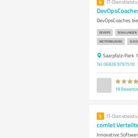
4
IT-Dienstleist
DevOpsCoaches
DevOpsCoaches bie
DEVOPS
SCHULUNGEN
WEITERBILDUNG
CLOU
Saarpfalz-Park 
Tel. 06826 9797510
18
Bewertu
5
IT-Dienstleist
comlet Verteil
Innovative Softwar