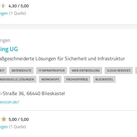
4,30 / 5,00
ngen
(1 Quelle)
ungen
ting UG
ßgeschneiderte Lösungen für Sicherheit und Infrastruktur
EIT
DATENSCHUTZ
IT-INFRASTRUKTUR
WEB-ENTWICKLUNG
CLOUD-SERVICES
INDIVIDUELLE LÖSUNGEN
WORKSHOPS
FACHVORTRÄGE
BLIESKASTEL
-Straße 36, 66440 Blieskastel
liescon.de/
5,00 / 5,00
ngen
(1 Quelle)