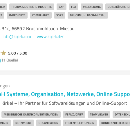
TER
PHARMAZEUTISCHE INDUSTRIE
GXP
FDA
VALIDIERUNG
QUALITÄTSSICH
T
IT-PROJEKTE
COMPLIANCE
SOPS
BRUCHMÜHLBACH-MIESAU
r. 31c, 66892 Bruchmühlbach-Miesau
info@kojek.com
www.kojek.de/
5,00 / 5,00
g
(1 Quelle)
ungen
 Systeme, Organisation, Netzwerke, Online Suppo
irkel – Ihr Partner für Softwarelösungen und Online-Support
MEDIZINISCHE DATENKONVERTIERUNGEN
FERNZUGRIFF
TEAMVIEWER
DATENSCHU
UNGEN
NETZWERKE
ORGANISATION
IT-DIENSTLEISTUNGEN
KUNDENZUFRIEDENHE