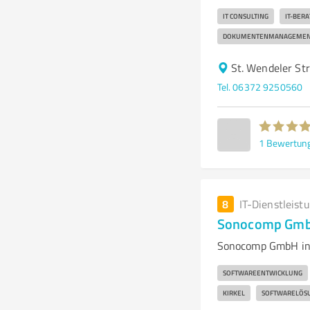
IT CONSULTING
IT-BERA
DOKUMENTENMANAGEMEN
St. Wendeler St
Tel. 06372 9250560
1
Bewertun
8
IT-Dienstleist
Sonocomp GmbH
Sonocomp GmbH in K
SOFTWAREENTWICKLUNG
KIRKEL
SOFTWARELÖS