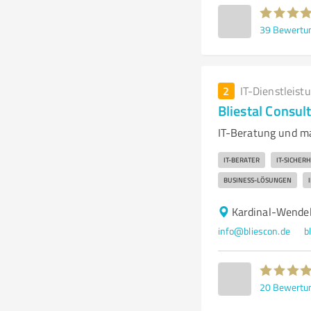
39
Bewertu
2
IT-Dienstleist
Bliestal Consul
IT-Beratung und ma
IT-BERATER
IT-SICHERH
BUSINESS-LÖSUNGEN
Kardinal-Wendel
info@bliescon.de
b
20
Bewertu