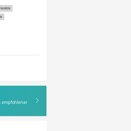
FAHREN
EN
en empfohlener