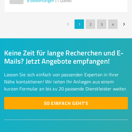
8
Bewertungen
(1 Quelle)
1
2
3
4
Keine Zeit für lange Recherchen und E-
Mails? Jetzt Angebote empfangen!
Lassen Sie sich einfach von passenden Experten in Ihrer
Nähe kontaktieren! Wir leiten Ihr Anliegen aus einem
kurzen Formular an bis zu 20 passende Dienstleister weiter.
SO EINFACH GEHT'S