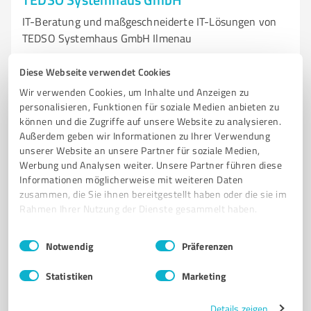
IT-Beratung und maßgeschneiderte IT-Lösungen von
TEDSO Systemhaus GmbH Ilmenau
IT-BERATER
IT-LÖSUNGEN
IT-SICHERHEIT
IT-CONSULTING
Diese Webseite verwendet Cookies
FUJITSU PARTNER
ERP-LÖSUNGEN
DATENSCHUTZ
ILMENAU
Wir verwenden Cookies, um Inhalte und Anzeigen zu
INFORMATIONSMANAGEMENT
KUNDENZUFRIEDENHEIT
SELECTLINE
personalisieren, Funktionen für soziale Medien anbieten zu
können und die Zugriffe auf unsere Website zu analysieren.
MASSGESCHNEIDERTE LÖSUNGEN
Außerdem geben wir Informationen zu Ihrer Verwendung
unserer Website an unsere Partner für soziale Medien,
Ziolkowskistraße 5, 98693 Ilmenau
Werbung und Analysen weiter. Unsere Partner führen diese
Tel. 03677 469500
hallo@tedso.de
www.tedso.de
Informationen möglicherweise mit weiteren Daten
zusammen, die Sie ihnen bereitgestellt haben oder die sie im
Rahmen Ihrer Nutzung der Dienste gesammelt haben.
5,00 / 5,00
2
Bewertungen
(1 Quelle)
Einwilligungsauswahl
Impressum
|
Datenschutzbestimmungen
Notwendig
Präferenzen
Statistiken
Marketing
7
IT-Dienstleistungen
Details zeigen