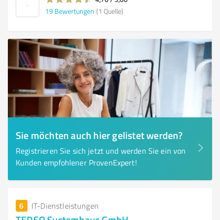
19
Bewertungen
(1 Quelle)
Sie möchten auch hier gelistet werden?
Registrieren Sie sich jetzt und werden Sie ein von
Kunden empfohlener ProvenExpert!
6
IT-Dienstleistungen
TEDSO Systemhaus GmbH