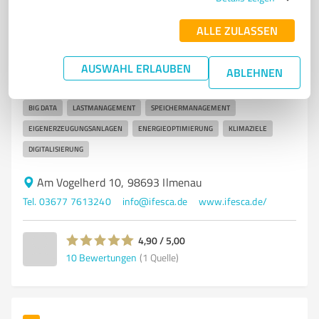
ifesca GmbH Ilmenau
Innovative Softwarelösungen für modernes
ALLE ZULASSEN
Energiemanagement von ifesca GmbH
AUSWAHL ERLAUBEN
ENERGIEMANAGEMENT
SOFTWAREENTWICKLUNG
ABLEHNEN
EFFIZIENZSTEIGERUNG
NACHHALTIGKEIT
KÜNSTLICHE INTELLIGENZ
BIG DATA
LASTMANAGEMENT
SPEICHERMANAGEMENT
EIGENERZEUGUNGSANLAGEN
ENERGIEOPTIMIERUNG
KLIMAZIELE
DIGITALISIERUNG
Am Vogelherd 10, 98693 Ilmenau
Tel. 03677 7613240
info@ifesca.de
www.ifesca.de/
4,90 / 5,00
10
Bewertungen
(1 Quelle)