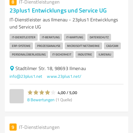
8
IT-Dienstleistungen
23plus1 Entwicklungs und Service UG
IT-Dienstleister aus Ilmenau - 23plus1 Entwicklungs
und Service UG
IT-DIENSTLEISTER
IT-BERATUNG
IT-WARTUNG
DATENSCHUTZ
ERP-SYSTEME
PROZESSANALYSE
MICROSOFT NETZWERKE
CAD/CAM
PERSONALÜBERLASSUNG
IT-SICHERHEIT
INDUSTRIE
ILMENAU
Stadtilmer Str. 18, 98693 Ilmenau
info@23plus1.net
www.23plus1.net/
4,00 / 5,00
8
Bewertungen
(1 Quelle)
9
IT-Dienstleistungen