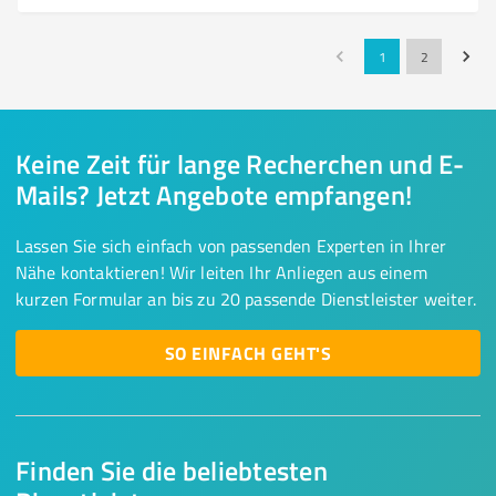
1
2
Keine Zeit für lange Recherchen und E-
Mails? Jetzt Angebote empfangen!
Lassen Sie sich einfach von passenden Experten in Ihrer
Nähe kontaktieren! Wir leiten Ihr Anliegen aus einem
kurzen Formular an bis zu 20 passende Dienstleister weiter.
SO EINFACH GEHT'S
Finden Sie die beliebtesten