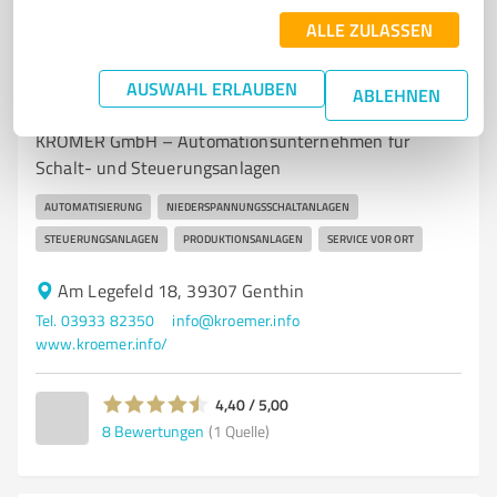
ALLE ZULASSEN
7
IT-Dienstleistungen
AUSWAHL ERLAUBEN
ABLEHNEN
KRÖMER GmbH
KRÖMER GmbH – Automationsunternehmen für
Schalt- und Steuerungsanlagen
AUTOMATISIERUNG
NIEDERSPANNUNGSSCHALTANLAGEN
STEUERUNGSANLAGEN
PRODUKTIONSANLAGEN
SERVICE VOR ORT
Am Legefeld 18, 39307 Genthin
Tel. 03933 82350
info@kroemer.info
www.kroemer.info/
4,40 / 5,00
8
Bewertungen
(1 Quelle)