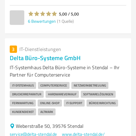
5,00 / 5,00
6
Bewertungen
(1 Quelle)
3
IT-Dienstleistungen
Delta Büro-Systeme GmbH
IT-Systemhaus Delta Büro-Systeme in Stendal – Ihr
Partner für Computerservice
IT-SYSTEMHAUS
COMPUTERSERVICE
NETZWERKBETREUUNG
DRUCKERREPARATUR
HARDWAREVERKAUF
SOFTWARELÖSUNGEN
FERNWARTUNG
ONLINE-SHOP
IT-SUPPORT
BÜROEINRICHTUNG
KUNDENDIENST
ALTMARK
Weberstraße 50, 39576 Stendal
service@delta-stendal.de
www.delta-stendal.de/