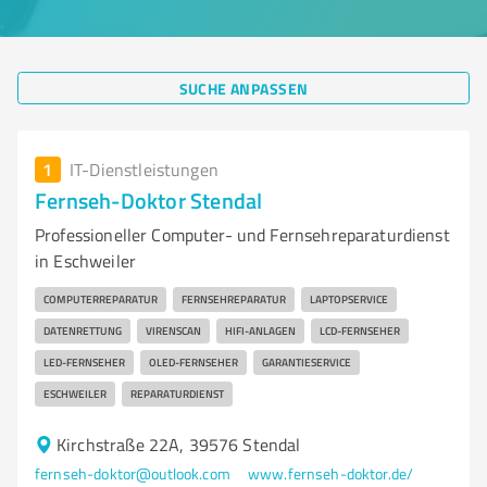
SUCHE ANPASSEN
1
IT-Dienstleistungen
Fernseh-Doktor Stendal
Professioneller Computer- und Fernsehreparaturdienst
in Eschweiler
COMPUTERREPARATUR
FERNSEHREPARATUR
LAPTOPSERVICE
DATENRETTUNG
VIRENSCAN
HIFI-ANLAGEN
LCD-FERNSEHER
LED-FERNSEHER
OLED-FERNSEHER
GARANTIESERVICE
ESCHWEILER
REPARATURDIENST
Kirchstraße 22A, 39576 Stendal
fernseh-doktor@outlook.com
www.fernseh-doktor.de/