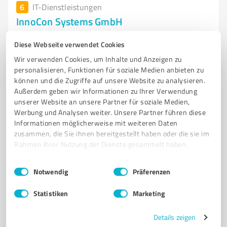
6
IT-Dienstleistungen
InnoCon Systems GmbH
Innovative Softwarelösungen für Gesundheitswesen
Diese Webseite verwendet Cookies
und Verwaltung in Tangermünde
Wir verwenden Cookies, um Inhalte und Anzeigen zu
SOFTWAREENTWICKLUNG
DIGITALE LÖSUNGEN
GESUNDHEITSWESEN
personalisieren, Funktionen für soziale Medien anbieten zu
können und die Zugriffe auf unsere Website zu analysieren.
ÖFFENTLICHE VERWALTUNG
LOGISTIK
DIGITALE FORMULARE
Außerdem geben wir Informationen zu Ihrer Verwendung
ELEKTRONISCHE SIGNATUREN
PATIENTENPORTALE
unserer Website an unsere Partner für soziale Medien,
Werbung und Analysen weiter. Unsere Partner führen diese
TERMINBUCHUNGSSYSTEME
DATENSCHUTZ
ERP-INTEGRATION
Informationen möglicherweise mit weiteren Daten
NOMIC
zusammen, die Sie ihnen bereitgestellt haben oder die sie im
Rahmen Ihrer Nutzung der Dienste gesammelt haben.
Kirchstraße 50, 39590 Tangermünde
Tel. 039322 717350
kontakt@innocon-systems.de
Einwilligungsauswahl
Impressum
|
Datenschutzbestimmungen
Notwendig
Präferenzen
www.innocon-systems.de/wnf/navbar/wnf.php
Statistiken
Marketing
5,00 / 5,00
2
Bewertungen
(1 Quelle)
Details zeigen