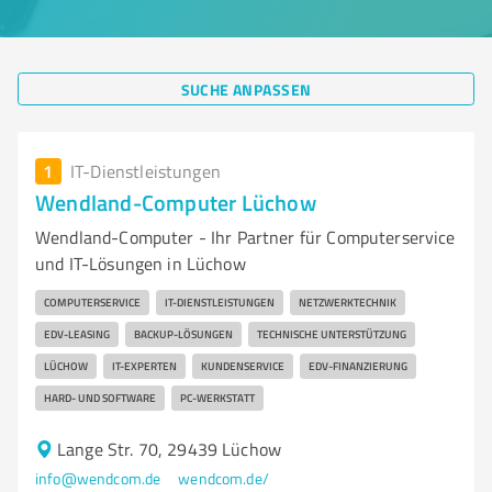
SUCHE ANPASSEN
1
IT-Dienstleistungen
Wendland-Computer Lüchow
Wendland-Computer - Ihr Partner für Computerservice
und IT-Lösungen in Lüchow
COMPUTERSERVICE
IT-DIENSTLEISTUNGEN
NETZWERKTECHNIK
EDV-LEASING
BACKUP-LÖSUNGEN
TECHNISCHE UNTERSTÜTZUNG
LÜCHOW
IT-EXPERTEN
KUNDENSERVICE
EDV-FINANZIERUNG
HARD- UND SOFTWARE
PC-WERKSTATT
Lange Str. 70, 29439 Lüchow
info@wendcom.de
wendcom.de/