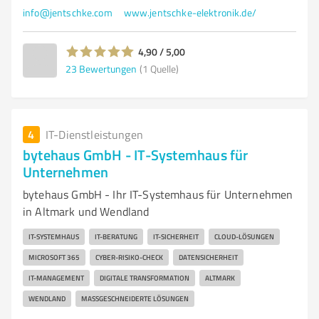
info@jentschke.com
www.jentschke-elektronik.de/
4,90 / 5,00
23
Bewertungen
(1 Quelle)
4
IT-Dienstleistungen
bytehaus GmbH - IT-Systemhaus für
Unternehmen
bytehaus GmbH - Ihr IT-Systemhaus für Unternehmen
in Altmark und Wendland
IT-SYSTEMHAUS
IT-BERATUNG
IT-SICHERHEIT
CLOUD-LÖSUNGEN
MICROSOFT 365
CYBER-RISIKO-CHECK
DATENSICHERHEIT
IT-MANAGEMENT
DIGITALE TRANSFORMATION
ALTMARK
WENDLAND
MASSGESCHNEIDERTE LÖSUNGEN