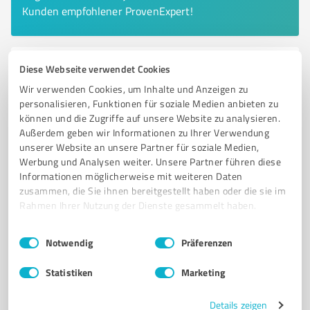
Kunden empfohlener ProvenExpert!
Diese Webseite verwendet Cookies
6
IT-Dienstleistungen
Asys EDV Ingenieurbüro GmbH
Wir verwenden Cookies, um Inhalte und Anzeigen zu
personalisieren, Funktionen für soziale Medien anbieten zu
ASYS EDV Ingenieurbüro GmbH – Ihr IT-Systemhaus in
können und die Zugriffe auf unsere Website zu analysieren.
Salzwedel für Computerservice
Außerdem geben wir Informationen zu Ihrer Verwendung
unserer Website an unsere Partner für soziale Medien,
IT-SYSTEMHAUS
COMPUTERSERVICE
NETZWERKKONZEPTION
Werbung und Analysen weiter. Unsere Partner führen diese
SOFTWAREENTWICKLUNG
WEBAUFTRITT
DATENSCHUTZ
DSGVO
Informationen möglicherweise mit weiteren Daten
zusammen, die Sie ihnen bereitgestellt haben oder die sie im
FACHINFORMATIKER
SYSTEMINTEGRATION
AUSBILDUNG
Rahmen Ihrer Nutzung der Dienste gesammelt haben.
IT-SICHERHEIT
SACHSEN-ANHALT
Einwilligungsauswahl
Impressum
|
Datenschutzbestimmungen
Notwendig
Präferenzen
Altperverstraße 18, 29410 Salzwedel
Tel. 03901 305390
info@asysgmbh.de
asysgmbh.de/
Statistiken
Marketing
5,00 / 5,00
Details zeigen