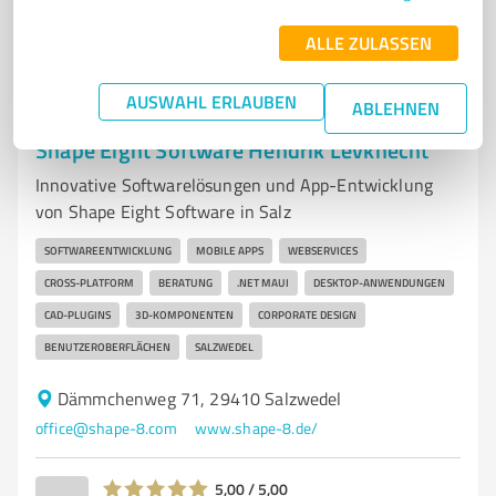
1
Bewertung
(1 Quelle)
ALLE ZULASSEN
AUSWAHL ERLAUBEN
ABLEHNEN
7
IT-Dienstleistungen
Shape Eight Software Hendrik Levknecht
Innovative Softwarelösungen und App-Entwicklung
von Shape Eight Software in Salz
SOFTWAREENTWICKLUNG
MOBILE APPS
WEBSERVICES
CROSS-PLATFORM
BERATUNG
.NET MAUI
DESKTOP-ANWENDUNGEN
CAD-PLUGINS
3D-KOMPONENTEN
CORPORATE DESIGN
BENUTZEROBERFLÄCHEN
SALZWEDEL
Dämmchenweg 71, 29410 Salzwedel
office@shape-8.com
www.shape-8.de/
5,00 / 5,00