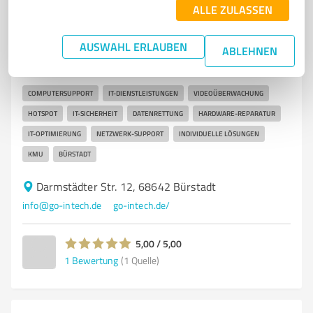
7
ALLE ZULASSEN
IT-Dienstleistungen
GO InTech Bürstadt
AUSWAHL ERLAUBEN
ABLEHNEN
Full-Service IT-Dienstleistungen und Computersupport
in Bürstadt
COMPUTERSUPPORT
IT-DIENSTLEISTUNGEN
VIDEOÜBERWACHUNG
HOTSPOT
IT-SICHERHEIT
DATENRETTUNG
HARDWARE-REPARATUR
IT-OPTIMIERUNG
NETZWERK-SUPPORT
INDIVIDUELLE LÖSUNGEN
KMU
BÜRSTADT
Darmstädter Str. 12, 68642 Bürstadt
info@go-intech.de
go-intech.de/
5,00 / 5,00
1
Bewertung
(1 Quelle)