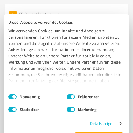
6
IT-Dienstleistungen
DEDOS
Diese Webseite verwendet Cookies
Wir verwenden Cookies, um Inhalte und Anzeigen zu
DEDOS – IT-Dienstleistungen und Netzwerk für
personalisieren, Funktionen für soziale Medien anbieten zu
Sondermaschinen- und Anlagenbau
können und die Zugriffe auf unsere Website zu analysieren.
Außerdem geben wir Informationen zu Ihrer Verwendung
IT-DIENSTLEISTUNGEN
SONDERMASCHINENBAU
ANLAGENBAU
unserer Website an unsere Partner für soziale Medien,
PROJEKTUNTERSTÜTZUNG
NETZWERK
Werbung und Analysen weiter. Unsere Partner führen diese
Informationen möglicherweise mit weiteren Daten
Hospitalstraße 21, 68623 Lampertheim
zusammen, die Sie ihnen bereitgestellt haben oder die sie im
Tel. 06206 5809360
info@dedos-gmbh.de
Rahmen Ihrer Nutzung der Dienste gesammelt haben.
dedos-gmbh.de/
Einwilligungsauswahl
Impressum
|
Datenschutzbestimmungen
Notwendig
Präferenzen
5,00 / 5,00
Statistiken
Marketing
1
Bewertung
(1 Quelle)
Details zeigen