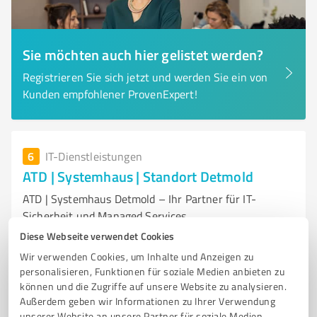
Sie möchten auch hier gelistet werden?
Registrieren Sie sich jetzt und werden Sie ein von
Kunden empfohlener ProvenExpert!
6
IT-Dienstleistungen
ATD | Systemhaus | Standort Detmold
ATD | Systemhaus Detmold – Ihr Partner für IT-
Sicherheit und Managed Services
Diese Webseite verwendet Cookies
IT-DIENSTLEISTUNGEN
IT-SICHERHEIT
MANAGED SERVICES
Wir verwenden Cookies, um Inhalte und Anzeigen zu
DIGITALISIERUNG
IT-INFRASTRUKTUR
personalisieren, Funktionen für soziale Medien anbieten zu
können und die Zugriffe auf unsere Website zu analysieren.
Westerfeldstraße 13, 32758 Detmold
Außerdem geben wir Informationen zu Ihrer Verwendung
Tel. 0531 238240
info@atd.de
atd-systemhaus.de/
unserer Website an unsere Partner für soziale Medien,