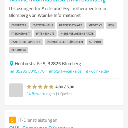
IT-Lösungen für Ärzte und Psychotherapeuten in
Blomberg von Woinke Informationst
IT-BERATER
IT-SYSTEMHAUS
PRAXISSOFTWARE
MEDATIXX
PSYX
IT-SICHERHEIT
DATENSCHUTZ
NIEDERGELASSENE ÄRZTE
PSYCHOTHERAPEUTEN
INDIVIDUELLE IT-LÖSUNGEN
SUPPORT
BLOMBERG
Heutorstraße 5, 32825 Blomberg
Tel. 05235 5015770
info@it-woinke.de
it-woinke.de/
4,80 / 5,00
24
Bewertungen
(1 Quelle)
5
IT-Dienstleistungen