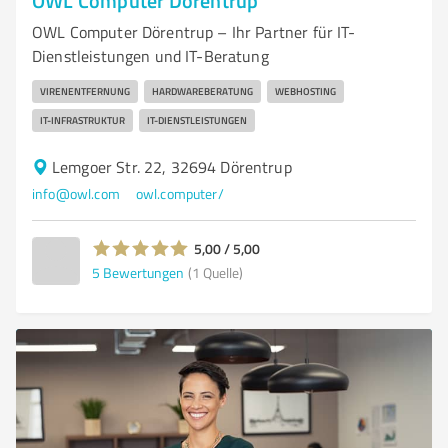
OWL Computer Dörentrup
OWL Computer Dörentrup – Ihr Partner für IT-
Dienstleistungen und IT-Beratung
VIRENENTFERNUNG
HARDWAREBERATUNG
WEBHOSTING
IT-INFRASTRUKTUR
IT-DIENSTLEISTUNGEN
Lemgoer Str. 22, 32694 Dörentrup
info@owl.com
owl.computer/
5,00 / 5,00
5
Bewertungen
(1 Quelle)