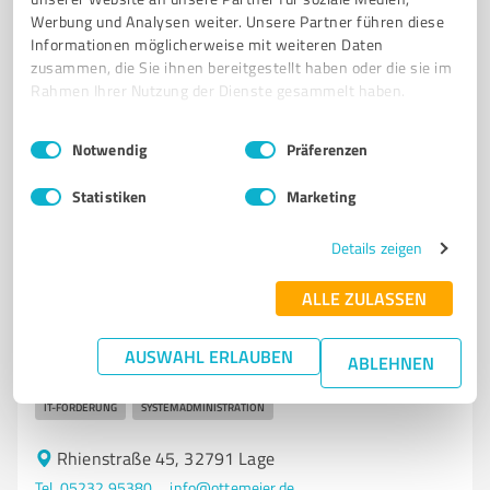
Werbung und Analysen weiter. Unsere Partner führen diese
Informationen möglicherweise mit weiteren Daten
4,70 / 5,00
zusammen, die Sie ihnen bereitgestellt haben oder die sie im
13
Bewertungen
(1 Quelle)
Rahmen Ihrer Nutzung der Dienste gesammelt haben.
Einwilligungsauswahl
Impressum
|
Datenschutzbestimmungen
Notwendig
Präferenzen
7
IT-Dienstleistungen
Statistiken
Marketing
Ottemeier Datentechnik GmbH
IT-Systemhaus Ottemeier Datentechnik GmbH - Ihr
Details zeigen
Partner für IT-Lösungen in Lage
ALLE ZULASSEN
IT-SYSTEMHAUS
COMPUTERSUPPORT
IT-DIENSTLEISTUNGEN
PLANUNG
INSTALLATION
WARTUNG
IT-SICHERHEIT
AUSWAHL ERLAUBEN
ABLEHNEN
DATENSICHERUNG
SOFTWARELÖSUNGEN
HOCHVERFÜGBARKEIT
IT-FÖRDERUNG
SYSTEMADMINISTRATION
Rhienstraße 45, 32791 Lage
Tel. 05232 95380
info@ottemeier.de