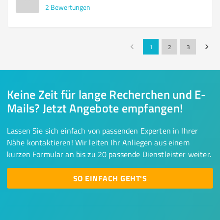
2
Bewertungen
1
2
3
Keine Zeit für lange Recherchen und E-
Mails? Jetzt Angebote empfangen!
Lassen Sie sich einfach von passenden Experten in Ihrer
Nähe kontaktieren! Wir leiten Ihr Anliegen aus einem
kurzen Formular an bis zu 20 passende Dienstleister weiter.
SO EINFACH GEHT'S