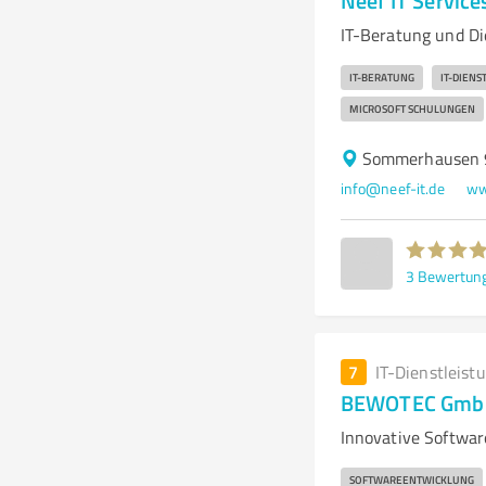
Neef IT Service
IT-Beratung und D
IT-BERATUNG
IT-DIENS
MICROSOFT SCHULUNGEN
Sommerhausen 
info@neef-it.de
ww
3
Bewertun
7
IT-Dienstleist
BEWOTEC GmbH
Innovative Softwa
SOFTWAREENTWICKLUNG