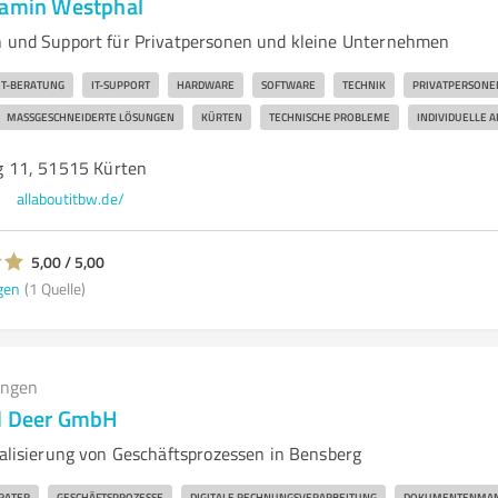
jamin Westphal
n und Support für Privatpersonen und kleine Unternehmen
IT-BERATUNG
IT-SUPPORT
HARDWARE
SOFTWARE
TECHNIK
PRIVATPERSONE
MASSGESCHNEIDERTE LÖSUNGEN
KÜRTEN
TECHNISCHE PROBLEME
INDIVIDUELLE 
 11, 51515 Kürten
allaboutitbw.de/
5,00 / 5,00
gen
(1 Quelle)
ungen
nd Deer GmbH
talisierung von Geschäftsprozessen in Bensberg
ERATER
GESCHÄFTSPROZESSE
DIGITALE RECHNUNGSVERARBEITUNG
DOKUMENTENMA