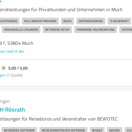
s
ienstleistungen für Privatkunden und Unternehmen in Much
TLEISTUNGEN
FULL SERVICE PROVIDER
MUCH
DATENSICHERUNG
IT-SICHERHEIT
INDIVIDUELLE LÖSUNGEN
NETZWERK-SETUP
HARDWARE-KAUFBERATUNG
SYSTE
97, 53804 Much
w.neef-it.de/
5,00 / 5,00
gen
(1 Quelle)
ungen
 Rösrath
relösungen für Reisebüros und Veranstalter von BEWOTEC
REISEBÜRO-SOFTWARE
REISEVERANSTALTER-SOFTWARE
MYJACK
DAVINCI
FLE