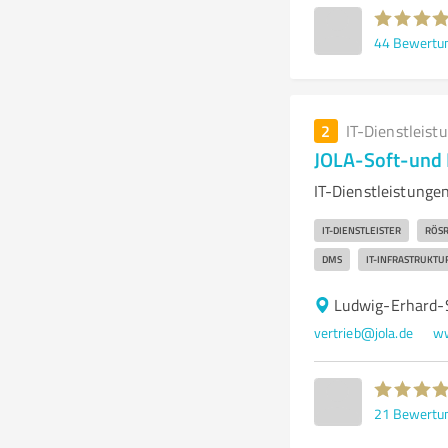
44
Bewertu
2
IT-Dienstleist
JOLA-Soft-und
IT-Dienstleistung
IT-DIENSTLEISTER
RÖS
DMS
IT-INFRASTRUKTU
Ludwig-Erhard-
vertrieb@jola.de
ww
21
Bewertu