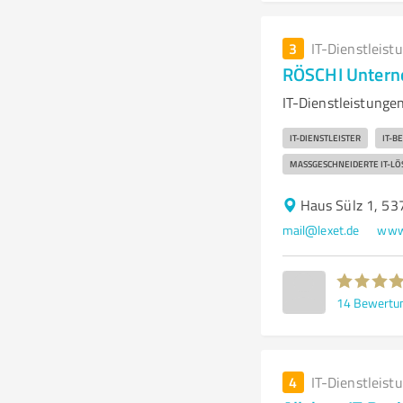
3
IT-Dienstleist
RÖSCHI Untern
IT-Dienstleistung
IT-DIENSTLEISTER
IT-B
MASSGESCHNEIDERTE IT-LÖ
Haus Sülz 1, 5
mail@lexet.de
www.
14
Bewertu
4
IT-Dienstleist