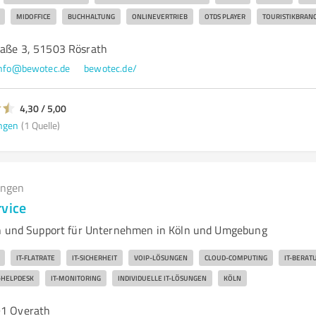
MIDOFFICE
BUCHHALTUNG
ONLINEVERTRIEB
OTDS PLAYER
TOURISTIKBRAN
traße 3, 51503 Rösrath
nfo@bewotec.de
bewotec.de/
4,30 / 5,00
ngen
(1 Quelle)
ungen
rvice
en und Support für Unternehmen in Köln und Umgebung
IT-FLATRATE
IT-SICHERHEIT
VOIP-LÖSUNGEN
CLOUD-COMPUTING
IT-BERAT
T-HELPDESK
IT-MONITORING
INDIVIDUELLE IT-LÖSUNGEN
KÖLN
91 Overath