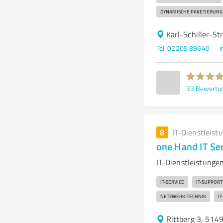
DYNAMISCHE PAKETIERUNG
Karl-Schiller-S
Tel. 02205 89640
i
33
Bewertu
8
IT-Dienstleist
one Hand IT Se
IT-Dienstleistung
IT-SERVICE
IT-SUPPORT
NETZWERK-TECHNIK
I
Rittberg 3, 514