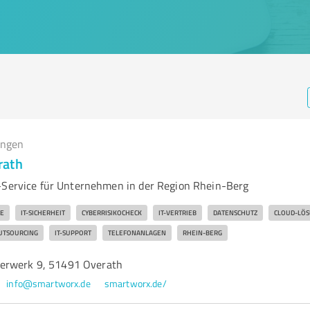
ungen
rath
-Service für Unternehmen in der Region Rhein-Berg
CE
IT-SICHERHEIT
CYBERRISIKOCHECK
IT-VERTRIEB
DATENSCHUTZ
CLOUD-LÖ
OUTSOURCING
IT-SUPPORT
TELEFONANLAGEN
RHEIN-BERG
erwerk 9, 51491 Overath
info@smartworx.de
smartworx.de/