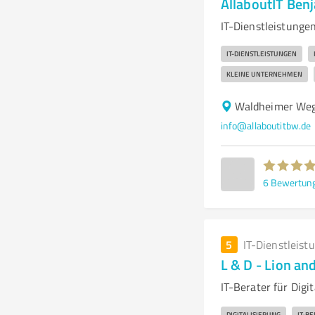
AllaboutIT Ben
IT-Dienstleistunge
IT-DIENSTLEISTUNGEN
KLEINE UNTERNEHMEN
Waldheimer Weg
info@allaboutitbw.de
6
Bewertun
5
IT-Dienstleist
L & D - Lion a
IT-Berater für Digi
DIGITALISIERUNG
IT-B