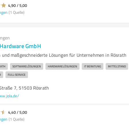
4,90 / 5,00
ngen
(1 Quelle)
ungen
 Hardware GmbH
en und maßgeschneiderte Lösungen für Unternehmen in Rösrath
RATH
SOFTWARELÖSUNGEN
HARDWARELÖSUNGEN
IT BERATUNG
MITTELSTAND
R
FULL-SERVICE
Straße 7, 51503 Rösrath
w.jola.de/
4,40 / 5,00
ngen
(1 Quelle)