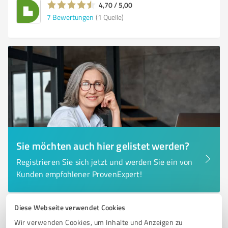
4,70 / 5,00
7
Bewertungen
(1 Quelle)
Sie möchten auch hier gelistet werden?
Registrieren Sie sich jetzt und werden Sie ein von
Kunden empfohlener ProvenExpert!
Diese Webseite verwendet Cookies
6
IT-Dienstleistungen
Wir verwenden Cookies, um Inhalte und Anzeigen zu