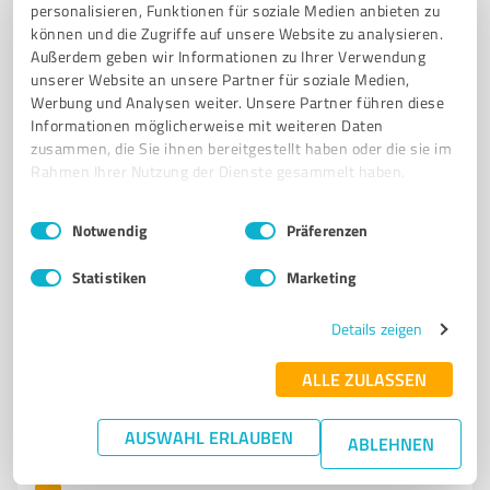
SIMON OELKER IT-CONSULTING
personalisieren, Funktionen für soziale Medien anbieten zu
können und die Zugriffe auf unsere Website zu analysieren.
IT-Dienstleistungen und Support für Privatkunden und
Außerdem geben wir Informationen zu Ihrer Verwendung
Unternehmen in Hemmingen
unserer Website an unsere Partner für soziale Medien,
Werbung und Analysen weiter. Unsere Partner führen diese
IT-DIENSTLEISTER
COMPUTERSUPPORT
IT-BERATUNG
NETZWERK
Informationen möglicherweise mit weiteren Daten
DATENSICHERUNG
SMART HOME
SOFTWAREINTEGRATION
zusammen, die Sie ihnen bereitgestellt haben oder die sie im
Rahmen Ihrer Nutzung der Dienste gesammelt haben.
FERNWARTUNG
IT-SUPPORT
HEMMINGEN
PRIVATKUNDEN
UNTERNEHMEN
Einwilligungsauswahl
Impressum
|
Datenschutzbestimmungen
Notwendig
Präferenzen
Vorm Dorfe 10b, 30966 Hemmingen
Statistiken
Marketing
Tel. 0511 51544730
info@so-itconsulting.de
so-itconsulting.de/
Details zeigen
5,00 / 5,00
ALLE ZULASSEN
5
Bewertungen
(1 Quelle)
AUSWAHL ERLAUBEN
ABLEHNEN