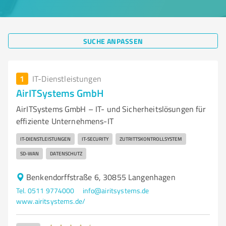
SUCHE ANPASSEN
1
IT-Dienstleistungen
AirITSystems GmbH
AirITSystems GmbH – IT- und Sicherheitslösungen für
effiziente Unternehmens-IT
IT-DIENSTLEISTUNGEN
IT-SECURITY
ZUTRITTSKONTROLLSYSTEM
SD-WAN
DATENSCHUTZ
Benkendorffstraße 6, 30855 Langenhagen
Tel. 0511 9774000
info@airitsystems.de
www.airitsystems.de/