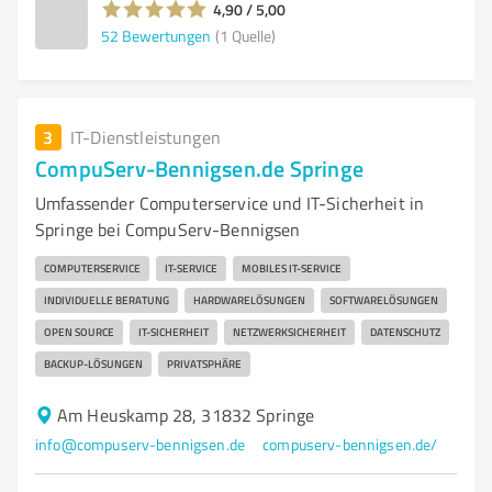
4,90 / 5,00
52
Bewertungen
(1 Quelle)
3
IT-Dienstleistungen
CompuServ-Bennigsen.de Springe
Umfassender Computerservice und IT-Sicherheit in
Springe bei CompuServ-Bennigsen
COMPUTERSERVICE
IT-SERVICE
MOBILES IT-SERVICE
INDIVIDUELLE BERATUNG
HARDWARELÖSUNGEN
SOFTWARELÖSUNGEN
OPEN SOURCE
IT-SICHERHEIT
NETZWERKSICHERHEIT
DATENSCHUTZ
BACKUP-LÖSUNGEN
PRIVATSPHÄRE
Am Heuskamp 28, 31832 Springe
info@compuserv-bennigsen.de
compuserv-bennigsen.de/