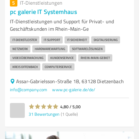
5
IT-Dienstleistungen
pc galerie IT Systemhaus
IT-Dienstleistungen und Support für Privat- und
Geschäftskunden im Rhein-Main-Ge
IT-DIENSTLEISTER
IT-SUPPORT
IT-SICHERHEIT
DIGITALISIERUNG
NETZWERK
HARDWAREWARTUNG
SOFTWARELÖSUNGEN
VIDEOÜBERWACHUNG
KUNDENSERVICE
RHEIN-MAIN-GEBIET
KREIS OFFENBACH
COMPUTERSERVICE
Assar-Gabrielsson-Straße 1B, 63128 Dietzenbach
info@company.com
www.pc-galerie.de/de/
4,80 / 5,00
31
Bewertungen
(1 Quelle)