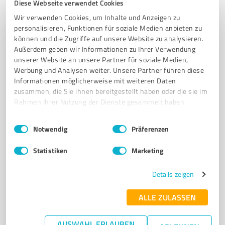
Diese Webseite verwendet Cookies
LED NEON
GLAS NEON
HOLZ NEON
NEON KUNST FÜR HOCHZEITEN
Wir verwenden Cookies, um Inhalte und Anzeigen zu
BARS
EVENTS
UNTERNEHMEN
GEBURTSTAGE
SOCIAL MEDIA
personalisieren, Funktionen für soziale Medien anbieten zu
können und die Zugriffe auf unsere Website zu analysieren.
Allerweg 5, 63456 Hanau
Außerdem geben wir Informationen zu Ihrer Verwendung
Tel. +49 69 247529310
office@tomneon.com
unserer Website an unsere Partner für soziale Medien,
tomneon.com/
Werbung und Analysen weiter. Unsere Partner führen diese
Informationen möglicherweise mit weiteren Daten
zusammen, die Sie ihnen bereitgestellt haben oder die sie im
5,00 / 5,00
Rahmen Ihrer Nutzung der Dienste gesammelt haben.
108
Bewertungen
(2 Quellen)
Einwilligungsauswahl
Impressum
|
Datenschutzbestimmungen
Notwendig
Präferenzen
Statistiken
Marketing
7
IT-Dienstleistungen
Mainframe Care Center
Details zeigen
Professioneller Computerreparaturdienst in Rödermark
ALLE ZULASSEN
für alle Systeme
COMPUTERREPARATUR
LAPTOPREPARATUR
DESKTOPREPARATUR
AUSWAHL ERLAUBEN