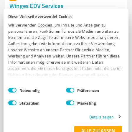
Winges EDV Services
IT-Dienstleistungen und Beratung von Winges EDV
Diese Webseite verwendet Cookies
Services in Ihrer Region
Wir verwenden Cookies, um Inhalte und Anzeigen zu
personalisieren, Funktionen für soziale Medien anbieten zu
IT-BERATER
SOFTWAREENTWICKLUNG
NETZWERKTECHNIK
können und die Zugriffe auf unsere Website zu analysieren.
HARDWAREBERATUNG
GLASFASERAUSBAU
INDIVIDUELLE LÖSUNGEN
Außerdem geben wir Informationen zu Ihrer Verwendung
unserer Website an unsere Partner für soziale Medien,
IT-DIENSTLEISTUNGEN
UMWELTSCHUTZ
ENERGIEEFFIZIENZ
Werbung und Analysen weiter. Unsere Partner führen diese
SUPPORT
WEBDESIGN
PROGRAMMIERUNG
Informationen möglicherweise mit weiteren Daten
zusammen, die Sie ihnen bereitgestellt haben oder die sie im
Saargemünder Str. 50, 66271 Kleinblittersdorf
Rahmen Ihrer Nutzung der Dienste gesammelt haben.
info@winges.de
www.winges.de/
Einwilligungsauswahl
Impressum
|
Datenschutzbestimmungen
Notwendig
Präferenzen
5,00 / 5,00
Statistiken
Marketing
4
Bewertungen
(1 Quelle)
Details zeigen
7
ALLE ZULASSEN
IT-Dienstleistungen