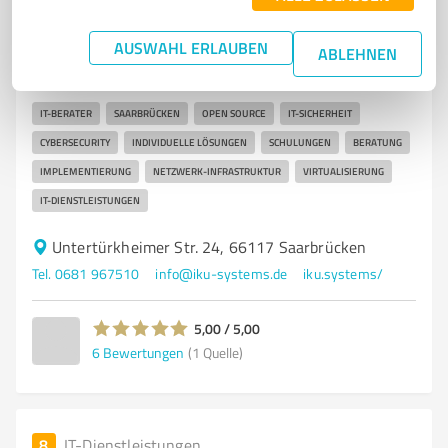
IKU GmbH & Co. KG
AUSWAHL ERLAUBEN
ABLEHNEN
IKU GmbH & Co. KG - Ihr Partner für individuelle IT-
Lösungen in Saarbrücken
IT-BERATER
SAARBRÜCKEN
OPEN SOURCE
IT-SICHERHEIT
CYBERSECURITY
INDIVIDUELLE LÖSUNGEN
SCHULUNGEN
BERATUNG
IMPLEMENTIERUNG
NETZWERK-INFRASTRUKTUR
VIRTUALISIERUNG
IT-DIENSTLEISTUNGEN
Untertürkheimer Str. 24, 66117 Saarbrücken
Tel. 0681 967510
info@iku-systems.de
iku.systems/
5,00 / 5,00
6
Bewertungen
(1 Quelle)
8
IT-Dienstleistungen