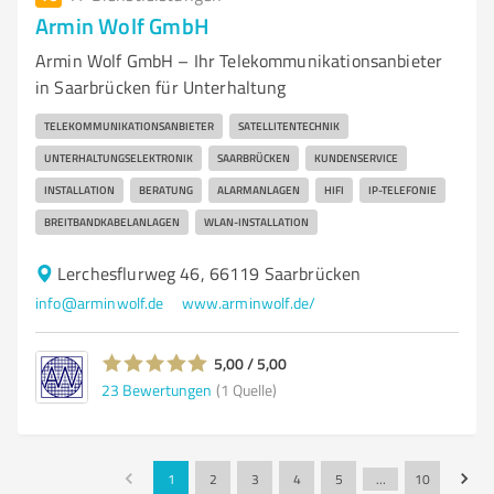
Armin Wolf GmbH
Armin Wolf GmbH – Ihr Telekommunikationsanbieter
in Saarbrücken für Unterhaltung
TELEKOMMUNIKATIONSANBIETER
SATELLITENTECHNIK
UNTERHALTUNGSELEKTRONIK
SAARBRÜCKEN
KUNDENSERVICE
INSTALLATION
BERATUNG
ALARMANLAGEN
HIFI
IP-TELEFONIE
BREITBANDKABELANLAGEN
WLAN-INSTALLATION
Lerchesflurweg 46, 66119 Saarbrücken
info@arminwolf.de
www.arminwolf.de/
5,00 / 5,00
23
Bewertungen
(1 Quelle)
1
2
3
4
5
…
10