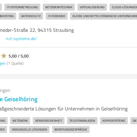
IT-SYSTEMBETREUUNG
NETZWERKTECHNIK
VIRTUALISIERUNG
CLOUD-LÖSUNGE
BHOSTING
DATENSCHUTZ
IT-FORENSIK
KLEINE UND MITTELSTÄNDISCHE UNTERNEHM
neder-Straße 22, 94315 Straubing
nct-systems.de/
5,00 / 5,00
gen
(1 Quelle)
ungen
e Geiselhöring
aßgeschneiderte Lösungen für Unternehmen in Geiselhöring
ING
NETZWERK
SERVERSICHERHEIT
TELEFONANLAGEN
KOPIERSYSTEME
DA
ROS
INDIVIDUELLE LÖSUNGEN
BERATUNGSGESPRÄCHE