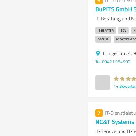
6
IT-Dienstleist
BuPITS GmbH S
IT-Beratung und Ne
IT-BERATER
EDV
N
BACKUP
DESASTER-RE
Ittlinger Str. 4
Tel. 09421 964990
14
Bewertu
7
IT-Dienstleist
NC&T Systems 
IT-Service und IT-