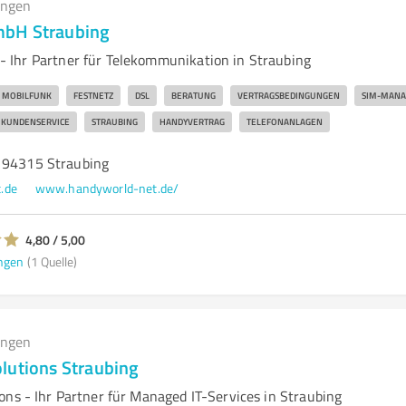
ungen
bH Straubing
Ihr Partner für Telekommunikation in Straubing
MOBILFUNK
FESTNETZ
DSL
BERATUNG
VERTRAGSBEDINGUNGEN
SIM-MAN
KUNDENSERVICE
STRAUBING
HANDYVERTRAG
TELEFONANLAGEN
 94315 Straubing
.de
www.handyworld-net.de/
4,80 / 5,00
ngen
(1 Quelle)
ungen
lutions Straubing
ons - Ihr Partner für Managed IT-Services in Straubing