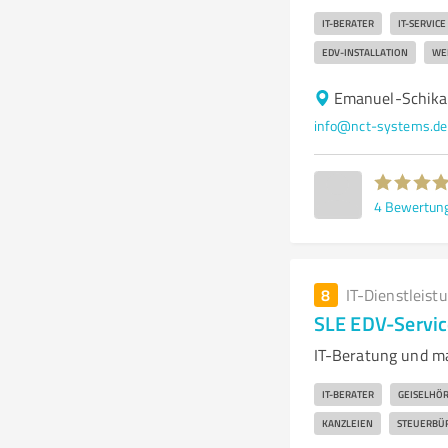
IT-BERATER
IT-SERVICE
EDV-INSTALLATION
WE
Emanuel-Schika
info@nct-systems.de
4
Bewertun
8
IT-Dienstleist
SLE EDV-Servic
IT-Beratung und m
IT-BERATER
GEISELHÖR
KANZLEIEN
STEUERBÜ