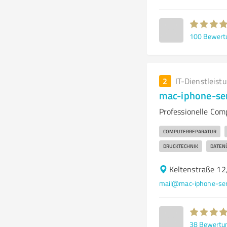
100
Bewert
2
IT-Dienstleist
mac-iphone-ser
Professionelle Com
COMPUTERREPARATUR
DRUCKTECHNIK
DATEN
Keltenstraße 12
mail@mac-iphone-ser
38
Bewertu