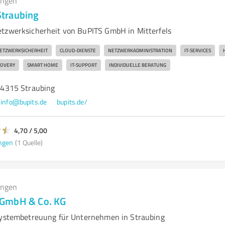
ungen
traubing
tzwerksicherheit von BuPITS GmbH in Mitterfels
ETZWERKSICHERHEIT
CLOUD-DIENSTE
NETZWERKADMINISTRATION
IT-SERVICES
COVERY
SMART HOME
IT-SUPPORT
INDIVIDUELLE BERATUNG
, 94315 Straubing
info@bupits.de
bupits.de/
4,70 / 5,00
ngen
(1 Quelle)
ungen
GmbH & Co. KG
Systembetreuung für Unternehmen in Straubing