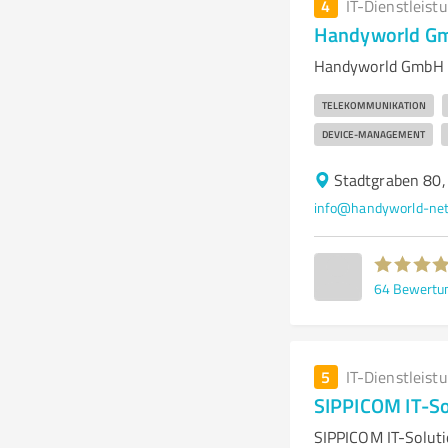
4
IT-Dienstleist
Handyworld Gm
Handyworld GmbH - 
TELEKOMMUNIKATION
DEVICE-MANAGEMENT
Stadtgraben 80,
info@handyworld-net
64
Bewertu
5
IT-Dienstleist
SIPPICOM IT-So
SIPPICOM IT-Soluti