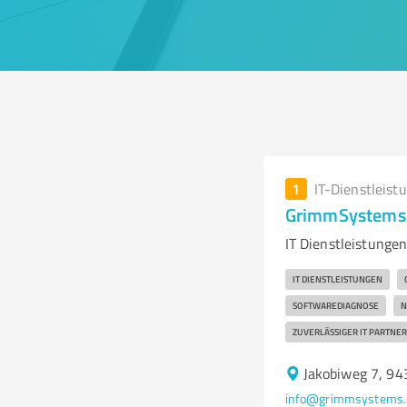
1
IT-Dienstleist
GrimmSystems |
IT Dienstleistunge
IT DIENSTLEISTUNGEN
SOFTWAREDIAGNOSE
N
ZUVERLÄSSIGER IT PARTNER
Jakobiweg 7, 94
info@grimmsystems.