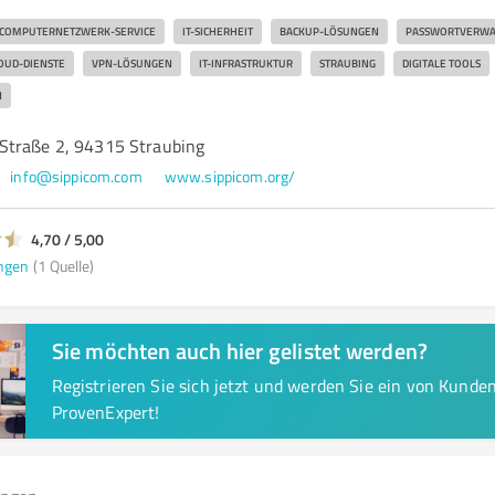
COMPUTERNETZWERK-SERVICE
IT-SICHERHEIT
BACKUP-LÖSUNGEN
PASSWORTVERWA
OUD-DIENSTE
VPN-LÖSUNGEN
IT-INFRASTRUKTUR
STRAUBING
DIGITALE TOOLS
N
Straße 2, 94315 Straubing
info@sippicom.com
www.sippicom.org/
4,70 / 5,00
ngen
(1 Quelle)
Sie möchten auch hier gelistet werden?
Registrieren Sie sich jetzt und werden Sie ein von Kund
ProvenExpert!