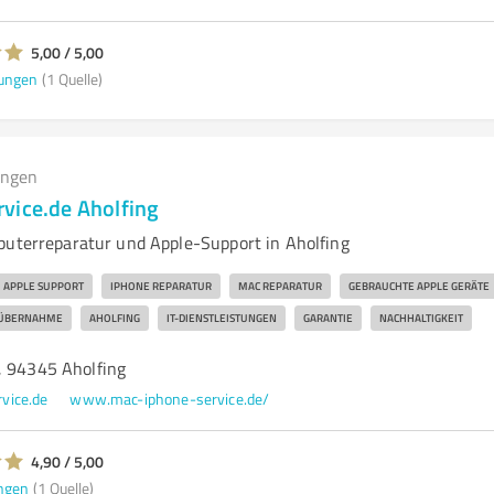
5,00 / 5,00
ungen
(1 Quelle)
ungen
vice.de Aholfing
puterreparatur und Apple-Support in Aholfing
APPLE SUPPORT
IPHONE REPARATUR
MAC REPARATUR
GEBRAUCHTE APPLE GERÄTE
ÜBERNAHME
AHOLFING
IT-DIENSTLEISTUNGEN
GARANTIE
NACHHALTIGKEIT
, 94345 Aholfing
vice.de
www.mac-iphone-service.de/
4,90 / 5,00
ngen
(1 Quelle)