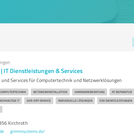
ungen
 IT Dienstleistungen & Services
n und Services für Computertechnik und Netzwerklösungen
COMPUTERTECHNIK
NETZWERKINSTALLATION
HARDWAREBERATUNG
PC REPARATUR
ACHHALTIGE IT
VOR-ORT-SERVICE
INDIVIDUELLE LÖSUNGEN
EDV DIENSTLEISTUNGEN
356 Kirchroth
de
grimmsystems.de/