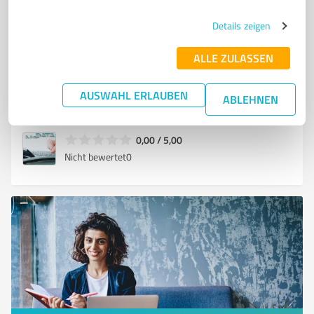
DER LAUFENDEN GESCHÄFTSVORFÄLLE
DIE LAUFENDE LOHNABRECHNUNG
Details zeigen
KEINE RECHTS- UND STEUERBERATUNG.
ALLE ZULASSEN
Schulstrasse 43c, 93449 Waldmünchen
Tel. +49 162 9168970
schiedermeier@mcdata.de
AUSWAHL ERLAUBEN
ABLEHNEN
www.mcdata.de/
0,00 / 5,00
Nicht bewertet
0