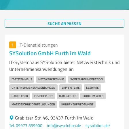
SUCHE ANPASSEN
1
IT-Dienstleistungen
SYSolution GmbH Furth im Wald
IT-Systemhaus SYSolution bietet Netzwerktechnik und
Unternehmensanwendungen an
IT-SYSTEMHAUS
NETZWERKTECHNIK
SYSTEMADMINISTRATION
UNTERNEHMENSANWENDUNGEN
ERP-SYSTEME
LEXWARE
HAUFE X360
IT-SICHERHEIT
IT-BERATUNG
FURTH IM WALD
MASSGESCHNEIDERTE LÖSUNGEN
KUNDENZUFRIEDENHEIT
Grabitzer Str. 46, 93437 Furth im Wald
Tel. 09973 859900
info@sysolution.de
sysolution.de/