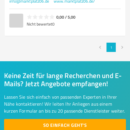
info@marktplatz06.de
www.marktplatz06.de/
0,00 / 5,00
Nicht bewertet
0
1
Keine Zeit für lange Recherchen und E-
Mails? Jetzt Angebote empfangen!
Lassen Sie sich einfach von passenden Experten in Ihrer
Nähe kontaktieren! Wir leiten Ihr Anliegen aus einem
kurzen Formular an bis zu 20 passende Dienstleister weiter.
SO EINFACH GEHT'S