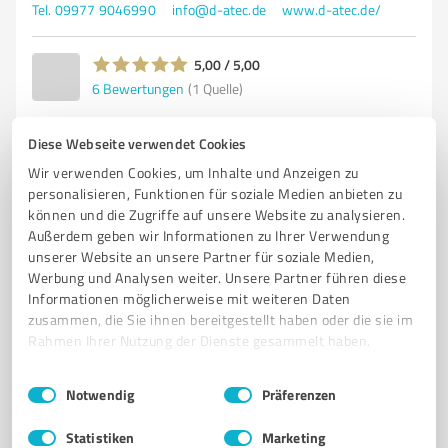
Tel. 09977 9046990
info@d-atec.de
www.d-atec.de/
5,00 / 5,00
6
Bewertungen
(1 Quelle)
Diese Webseite verwendet Cookies
Wir verwenden Cookies, um Inhalte und Anzeigen zu
5
IT-Dienstleistungen
personalisieren, Funktionen für soziale Medien anbieten zu
McDATA Buchhaltung* Waldmünchen -
können und die Zugriffe auf unsere Website zu analysieren.
Nicole Schiedermeier
Außerdem geben wir Informationen zu Ihrer Verwendung
unserer Website an unsere Partner für soziale Medien,
McDATA Buchhaltung* Waldmünchen - Nicole
Werbung und Analysen weiter. Unsere Partner führen diese
Schiedermeier
Informationen möglicherweise mit weiteren Daten
zusammen, die Sie ihnen bereitgestellt haben oder die sie im
BUCHHALTUNG*
BUCHHALTER*
BUCHFÜHRUNG*
Rahmen Ihrer Nutzung der Dienste gesammelt haben.
BETRIEBSBERATUNG
FINANZBUCHHALTUNG*
LOHNBUCHHALTUNG*
Einwilligungsauswahl
Impressum
|
Datenschutzbestimmungen
CONTROLLING
FINANZBUCHHALTER*
LOHNBUCHHALTER*
Notwendig
Präferenzen
STEUERFACHANGESTELLTE
STEUERFACHWIRT
BILANZBUCHHALTER
Statistiken
Marketing
BUCHHALTUNGSBÜRO*
* = GEMÄSS § 6 STBERG
NUR DIE VERBUCHUNG