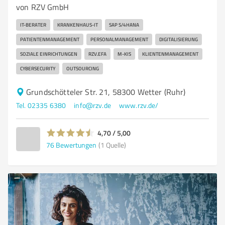
von RZV GmbH
IT-BERATER
KRANKENHAUS-IT
SAP S/4HANA
PATIENTENMANAGEMENT
PERSONALMANAGEMENT
DIGITALISIERUNG
SOZIALE EINRICHTUNGEN
RZV.EFA
M-KIS
KLIENTENMANAGEMENT
CYBERSECURITY
OUTSOURCING
Grundschötteler Str. 21, 58300 Wetter (Ruhr)
Tel. 02335 6380
info@rzv.de
www.rzv.de/
4,70 / 5,00
76
Bewertungen
(1 Quelle)