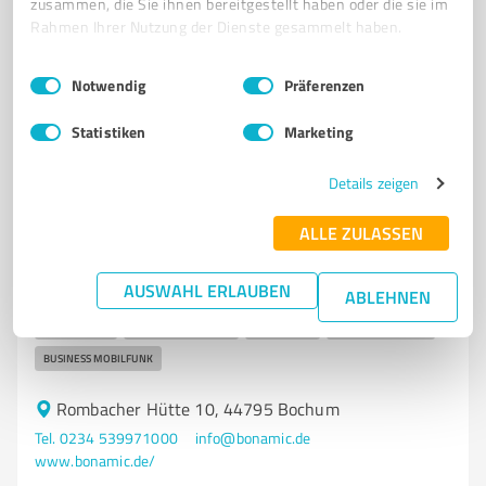
zusammen, die Sie ihnen bereitgestellt haben oder die sie im
Tel. 0234 47994300
info@etamio.de
www.etamio.de/
Rahmen Ihrer Nutzung der Dienste gesammelt haben.
4,40 / 5,00
Einwilligungsauswahl
Impressum
|
Datenschutzbestimmungen
Notwendig
Präferenzen
47
Bewertungen
(1 Quelle)
Statistiken
Marketing
Details zeigen
7
IT-Dienstleistungen
bonamic GmbH
ALLE ZULASSEN
bonamic GmbH – IT-Dienstleistungen, Mobilfunk und
Cloud-Lösungen für Unternehmen
AUSWAHL ERLAUBEN
ABLEHNEN
IT-BERATUNG
MANAGED SERVICES
IT-SECURITY
CLOUD-LÖSUNGEN
BUSINESS MOBILFUNK
Rombacher Hütte 10, 44795 Bochum
Tel. 0234 539971000
info@bonamic.de
www.bonamic.de/