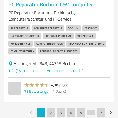
PC Reparatur Bochum L&V Computer
PC Reparatur Bochum – Fachkundige
Computerreparatur und IT-Service
PC REPARATUR
COMPUTER REPARATUR
BOCHUM
IT-SERVICE
HARDWARE REPARATUR
SOFTWARE PROBLEME
VIRENBEFALL
KUNDENSERVICE
COMPUTERBERATUNG
TECHNISCHE UNTERSTÜTZUNG
COMPUTERTECHNIK
REPARATURDIENSTLEISTUNGEN
Hattinger Str. 343, 44795 Bochum
info@lv-computer.de
lvcomputer-service.de/
4,30 / 5,00
73
Bewertungen
(1 Quelle)
1
2
3
4
5
…
15