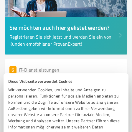
Sie möchten auch hier gelistet werden?
Registrieren Sie sich jetzt und werden Sie ein von
Kunden empfohlener ProvenExpert!
6
IT-Dienstleistungen
ETAMIO GmbH - Kassen mit System
Diese Webseite verwendet Cookies
ETAMIO GmbH – Innovative Kassensysteme und
Wir verwenden Cookies, um Inhalte und Anzeigen zu
mobile All-in-one-Terminals
personalisieren, Funktionen für soziale Medien anbieten zu
können und die Zugriffe auf unsere Website zu analysieren.
KASSENSYSTEME
MOBILES KASSENTERMINAL
VECTRON A920 PLUS
Außerdem geben wir Informationen zu Ihrer Verwendung
IT-DIENSTLEISTUNGEN
GASTRONOMIELÖSUNGEN
unserer Website an unsere Partner für soziale Medien,
Werbung und Analysen weiter. Unsere Partner führen diese
Auf d. Heide 3, 44803 Bochum
Informationen möglicherweise mit weiteren Daten