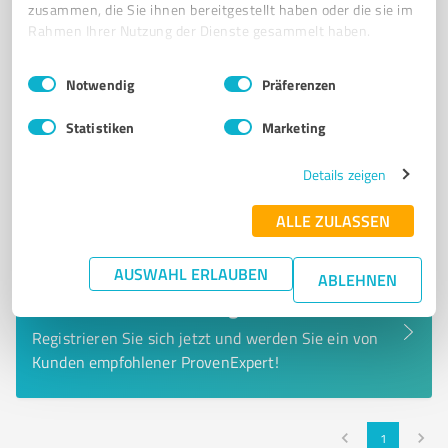
zusammen, die Sie ihnen bereitgestellt haben oder die sie im
0,00 / 5,00
Rahmen Ihrer Nutzung der Dienste gesammelt haben.
Nicht bewertet
0
Einwilligungsauswahl
Impressum
|
Datenschutzbestimmungen
Notwendig
Präferenzen
Statistiken
Marketing
Details zeigen
ALLE ZULASSEN
AUSWAHL ERLAUBEN
ABLEHNEN
Sie möchten auch hier gelistet werden?
Registrieren Sie sich jetzt und werden Sie ein von
Kunden empfohlener ProvenExpert!
1