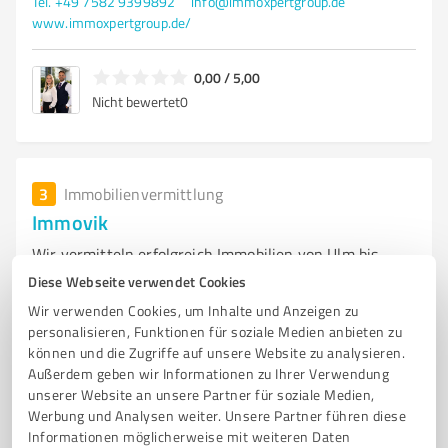
Tel. +49 7582 9399892
info@immoxpertgroup.de
www.immoxpertgroup.de/
0,00 / 5,00
Nicht bewertet
0
3
Immobilienvermittlung
Immovik
Wir vermitteln erfolgreich Immobilien von Ulm bis
Bodensee & Allgäu-Oberschwaben
Diese Webseite verwendet Cookies
Wir verwenden Cookies, um Inhalte und Anzeigen zu
SIE WOLLEN UNS UND UNSERE EINZIGARTIGE DIENSTLEISTUNG KENNENLERNEN?
DANN ZÖGERN SIE NICHT UND NEHMEN SIE KONTAKT ZU UNS AUF.
personalisieren, Funktionen für soziale Medien anbieten zu
können und die Zugriffe auf unsere Website zu analysieren.
Außerdem geben wir Informationen zu Ihrer Verwendung
Olzeruterstr. 30, 88427 Bad Schussenried
unserer Website an unsere Partner für soziale Medien,
Tel. 01514 4604673
service@immovik.de
Werbung und Analysen weiter. Unsere Partner führen diese
www.immovik.de
Informationen möglicherweise mit weiteren Daten