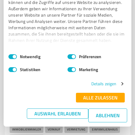
Hausverwaltung in Dessau-Roßlau
können und die Zugriffe auf unsere Website zu analysieren.
Außerdem geben wir Informationen zu Ihrer Verwendung
HAUSVERWALTUNG
IMMOBILIENVERWALTUNG
OBJEKTPFLEGE
unserer Website an unsere Partner für soziale Medien,
VERMIETUNG
DESSAU-ROSSLAU
Werbung und Analysen weiter. Unsere Partner führen diese
Informationen möglicherweise mit weiteren Daten
Ringstraße 43, 06844 Dessau-Roßlau
zusammen, die Sie ihnen bereitgestellt haben oder die sie im
Rahmen Ihrer Nutzung der Dienste gesammelt haben.
info@hv-dessau.de
www.hv-dessau.de/
Einwilligungsauswahl
Impressum
|
Datenschutzbestimmungen
Notwendig
Präferenzen
3,50 / 5,00
24
Bewertungen
(1 Quelle)
Statistiken
Marketing
Details zeigen
4
Immobilienvermittlung
ALLE ZULASSEN
ASKANIA Immobilien GmbH
ASKANIA Immobilien GmbH – Ihr Immobilienmakler in
AUSWAHL ERLAUBEN
ABLEHNEN
Dessau und Umgebung
IMMOBILIENMAKLER
VERKAUF
VERMIETUNG
EINFAMILIENHAUS