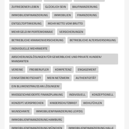
ZUFRIEDENER LEBEN
GLÜCKLICH SEIN
BAUFINANZIERUNG
IMMOBILIENFINANZIERUNG
IMMOBILIEN
FINANZIERUNG
ENTGELTOPTIMIERUNG
MEHR NETTO VOM BRUTTO
MEHR GELD IM PORTEMONNAIE
VERSICHERUNGEN
BETRIEBLICHE KRANKENVERSICHERUNG
BETRIEBLICHE ALTERSVERSORGUNG
INDIVIDUELLE MEHRWERTE
ABSICHERUNGSLÖSUNGEN FÜR GEWERBLICHE UND PRIVATE KUNDEN/
MANDANTEN
VEREINE
FREIBERUFLER
KOMPETENZ
ENGAGEMENT
EINSATZBEREITSCHAFT
MEIN NETZWERK
AUTHENTIZITÄT
EIN BLUMENSTRAUSS AN LÖSUNGEN!
MASSGESCHNEIDERTE FINANZPLANUNG
INDIVIDUELL
KONZEPTIONELL
KONZEPT. VERSPRECHEN
KINDERSCHUTZBRIEF
WOHLFÜHLEN
WUNSCHRATE
IMMOBILIENFINANZIERUNG LEIPZIG
IMMOBILIENFINANZIERUNG HAMBURG
IMMOBILIENFINANZIERUNG MÜNCHEN
IMMOBILIENFINANZIERUNG HALLE