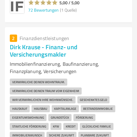
5,00 / 5,00
72
Bewertungen
(1 Quelle)
2
Finanzdienstleistungen
Dirk Krause - Finanz- und
Versicherungsmakler
Immobilienfinanzierung, Baufinanzierung,
Finanzplanung, Versicherungen
VERWIRKLICHE DEINEN WOHNTRAUM.
VERWIRKLICHE DEINEN TRAUM VOM EIGENHEIM
WIR VERWIRKLICHEN IHRE WOHNWÜNSCHE.
GESCHENKTES GELD
HAUSKAUF
HAUSBAU
KAPITALANLAGE
BESTANDSIMMOBILIE
EIGENTUMSWOHNUNG
GRUNDSTÜCK
FÖRDERUNG
STAATLICHE FÖRDERUNG
KFW
KREDIT
GLÜCKLICHE FAMILIE
IMMOBILIENWUNSCH
SICHERE ZUKUNFT
PLANBARE ZUKUNFT