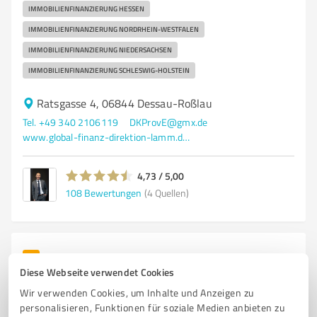
IMMOBILIENFINANZIERUNG HESSEN
IMMOBILIENFINANZIERUNG NORDRHEIN-WESTFALEN
IMMOBILIENFINANZIERUNG NIEDERSACHSEN
IMMOBILIENFINANZIERUNG SCHLESWIG-HOLSTEIN
Ratsgasse 4, 06844 Dessau-Roßlau
Tel. +49 340 2106119
DKProvE@gmx.de
www.global-finanz-direktion-lamm.de/unsere-berater/dirk-krause/
4,73 / 5,00
108
Bewertungen
(4 Quellen)
3
Immobilienvermittlung
Diese Webseite verwendet Cookies
HVD HausVerwaltung Dessau GmbH
Wir verwenden Cookies, um Inhalte und Anzeigen zu
HVD HausVerwaltung Dessau GmbH – Ihre erfahrene
personalisieren, Funktionen für soziale Medien anbieten zu