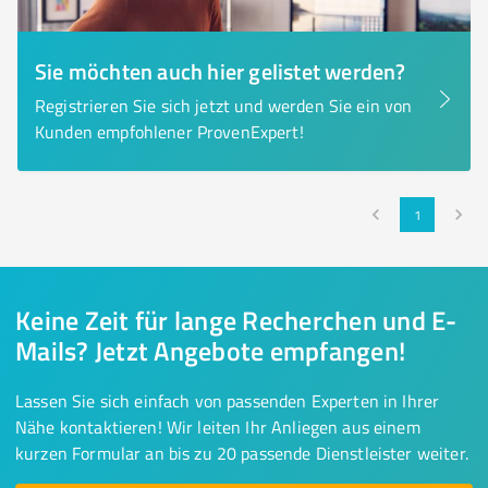
Sie möchten auch hier gelistet werden?
Registrieren Sie sich jetzt und werden Sie ein von
Kunden empfohlener ProvenExpert!
1
Keine Zeit für lange Recherchen und E-
Mails? Jetzt Angebote empfangen!
Lassen Sie sich einfach von passenden Experten in Ihrer
Nähe kontaktieren! Wir leiten Ihr Anliegen aus einem
kurzen Formular an bis zu 20 passende Dienstleister weiter.