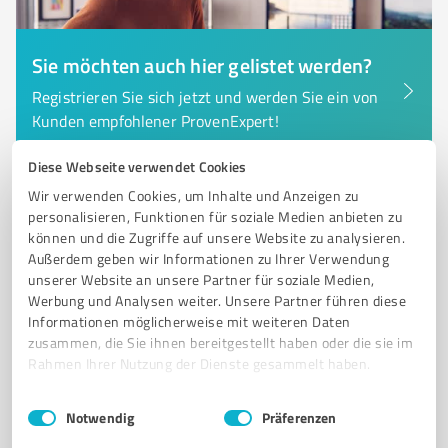
Sie möchten auch hier gelistet werden?
Registrieren Sie sich jetzt und werden Sie ein von
Kunden empfohlener ProvenExpert!
Diese Webseite verwendet Cookies
Wir verwenden Cookies, um Inhalte und Anzeigen zu
6
Immobilienvermittlung
personalisieren, Funktionen für soziale Medien anbieten zu
Heinke Immobilien GmbH
können und die Zugriffe auf unsere Website zu analysieren.
Außerdem geben wir Informationen zu Ihrer Verwendung
Heinke Immobilien - Ihr Immobilienmakler und
unserer Website an unsere Partner für soziale Medien,
Hausverwalter in Friedrichshafen
Werbung und Analysen weiter. Unsere Partner führen diese
Informationen möglicherweise mit weiteren Daten
IMMOBILIENMAKLER
HAUSVERWALTER
IMMOBILIENBEWERTUNG
zusammen, die Sie ihnen bereitgestellt haben oder die sie im
VERKAUF
VERMIETUNG
FRIEDRICHSHAFEN
BODENSEE
Rahmen Ihrer Nutzung der Dienste gesammelt haben.
OBERSCHWABEN
PERSÖNLICHE BERATUNG
IMMOBILIENVERWALTUNG
Einwilligungsauswahl
Impressum
|
Datenschutzbestimmungen
Notwendig
Präferenzen
KUNDENBEWERTUNGEN
IMMOBILIENANGEBOTE