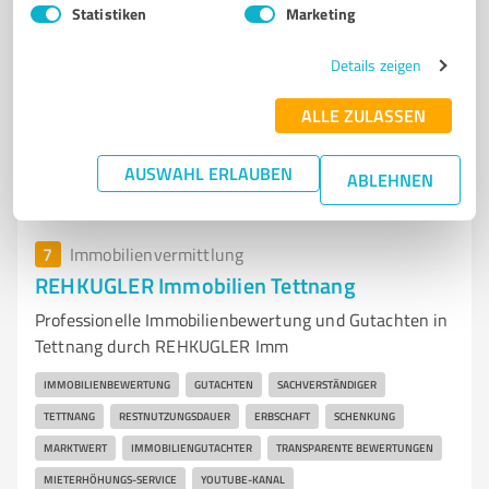
Statistiken
Marketing
Zeppelinstraße 301, 88048 Friedrichshafen
Tel. 07541 95130
info@heinke-immobilien.de
Details zeigen
heinke-immobilien.de/
ALLE ZULASSEN
4,50 / 5,00
71
Bewertungen
(1 Quelle)
AUSWAHL ERLAUBEN
ABLEHNEN
7
Immobilienvermittlung
REHKUGLER Immobilien Tettnang
Professionelle Immobilienbewertung und Gutachten in
Tettnang durch REHKUGLER Imm
IMMOBILIENBEWERTUNG
GUTACHTEN
SACHVERSTÄNDIGER
TETTNANG
RESTNUTZUNGSDAUER
ERBSCHAFT
SCHENKUNG
MARKTWERT
IMMOBILIENGUTACHTER
TRANSPARENTE BEWERTUNGEN
MIETERHÖHUNGS-SERVICE
YOUTUBE-KANAL