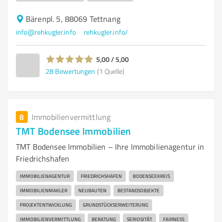
Bärenpl. 5, 88069 Tettnang
info@rehkugler.info
rehkugler.info/
5,00 / 5,00
28
Bewertungen
(1 Quelle)
8
Immobilienvermittlung
TMT Bodensee Immobilien
TMT Bodensee Immobilien – Ihre Immobilienagentur in
Friedrichshafen
IMMOBILIENAGENTUR
FRIEDRICHSHAFEN
BODENSEEKREIS
IMMOBILIENMAKLER
NEUBAUTEN
BESTANDSOBJEKTE
PROJEKTENTWICKLUNG
GRUNDSTÜCKSERWEITERUNG
IMMOBILIENVERMITTLUNG
BERATUNG
SERIOSITÄT
FAIRNESS