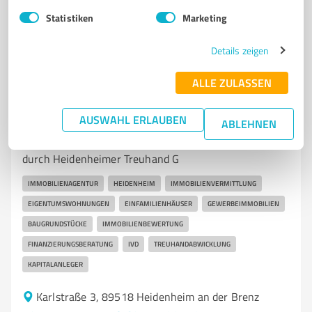
Statistiken
Marketing
5,00 / 5,00
10
Bewertungen
(1 Quelle)
Details zeigen
ALLE ZULASSEN
7
Immobilienvermittlung
Heidenheimer Treuhand GmbH
AUSWAHL ERLAUBEN
ABLEHNEN
Professionelle Immobilienvermittlung in Heidenheim
durch Heidenheimer Treuhand G
IMMOBILIENAGENTUR
HEIDENHEIM
IMMOBILIENVERMITTLUNG
EIGENTUMSWOHNUNGEN
EINFAMILIENHÄUSER
GEWERBEIMMOBILIEN
BAUGRUNDSTÜCKE
IMMOBILIENBEWERTUNG
FINANZIERUNGSBERATUNG
IVD
TREUHANDABWICKLUNG
KAPITALANLEGER
Karlstraße 3, 89518 Heidenheim an der Brenz