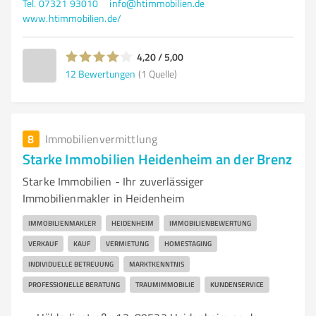
Tel. 07321 93010
info@htimmobilien.de
www.htimmobilien.de/
4,20 / 5,00
12
Bewertungen
(1 Quelle)
8
Immobilienvermittlung
Starke Immobilien Heidenheim an der Brenz
Starke Immobilien - Ihr zuverlässiger
Immobilienmakler in Heidenheim
IMMOBILIENMAKLER
HEIDENHEIM
IMMOBILIENBEWERTUNG
VERKAUF
KAUF
VERMIETUNG
HOMESTAGING
INDIVIDUELLE BETREUUNG
MARKTKENNTNIS
PROFESSIONELLE BERATUNG
TRAUMIMMOBILIE
KUNDENSERVICE