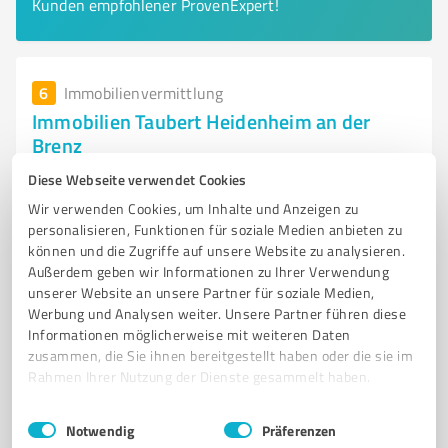
Kunden empfohlener ProvenExpert!
6
Immobilienvermittlung
Immobilien Taubert Heidenheim an der
Brenz
Immobilien Taubert – Ihr vertrauenswürdiger
Diese Webseite verwendet Cookies
Immobilienmakler in Heidenheim
Wir verwenden Cookies, um Inhalte und Anzeigen zu
personalisieren, Funktionen für soziale Medien anbieten zu
IMMOBILIENMAKLER
HEIDENHEIM
IMMOBILIENVERMITTLUNG
können und die Zugriffe auf unsere Website zu analysieren.
IMMOBILIENVERKAUF
IMMOBILIENVERMIETUNG
BERATUNG
Außerdem geben wir Informationen zu Ihrer Verwendung
unserer Website an unsere Partner für soziale Medien,
MARKTANALYSE
EXPOSÉ
BESICHTIGUNGEN
MIETVERTRAG
Werbung und Analysen weiter. Unsere Partner führen diese
KUNDENSERVICE
VERTRAUENSWÜRDIGKEIT
Informationen möglicherweise mit weiteren Daten
zusammen, die Sie ihnen bereitgestellt haben oder die sie im
Am Wedelgraben 7, 89522 Heidenheim an der
Rahmen Ihrer Nutzung der Dienste gesammelt haben.
Brenz
Einwilligungsauswahl
Impressum
|
Datenschutzbestimmungen
info@immobilien-taubert.de
www.immobilien-taubert.de/
Notwendig
Präferenzen