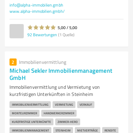
info@alpha-immobilien.gmbh
www.alpha-immobilien.gmbh/
5,00 / 5,00
92
Bewertungen
(1 Quelle)
2
Immobilienvermittlung
Michael Sekler Immobilienmanagement
GmbH
Immobilienvermittlung und Vermietung von
kurzfristigen Unterkünften in Steinheim
IMMOBILIENVERMITTLUNG
VERMIETUNG
VERKAUF
MONTEURZIMMER
HANDWERKERZIMMER
KURZFRISTIGE UNTERKÜNFTE
ZIMMER-HERO
IMMOBILIENMANAGEMENT
STEINHEIM
MIETVERTRÄGE
RENDITE