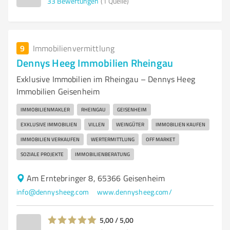
33
Bewertungen
(1 Quelle)
9
Immobilienvermittlung
Dennys Heeg Immobilien Rheingau
Exklusive Immobilien im Rheingau – Dennys Heeg
Immobilien Geisenheim
IMMOBILIENMAKLER
RHEINGAU
GEISENHEIM
EXKLUSIVE IMMOBILIEN
VILLEN
WEINGÜTER
IMMOBILIEN KAUFEN
IMMOBILIEN VERKAUFEN
WERTERMITTLUNG
OFF MARKET
SOZIALE PROJEKTE
IMMOBILIENBERATUNG
Am Erntebringer 8, 65366 Geisenheim
info@dennysheeg.com
www.dennysheeg.com/
5,00 / 5,00