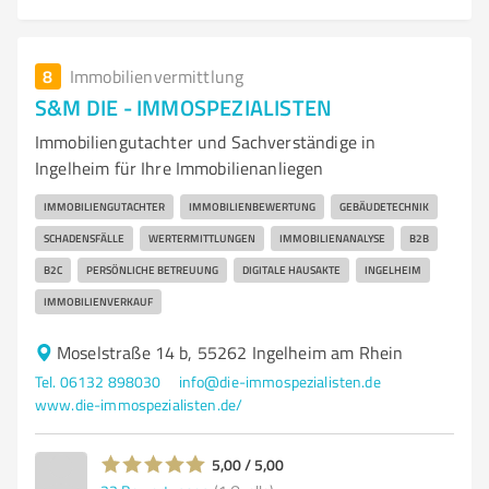
8
Immobilienvermittlung
S&M DIE - IMMOSPEZIALISTEN
Immobiliengutachter und Sachverständige in
Ingelheim für Ihre Immobilienanliegen
IMMOBILIENGUTACHTER
IMMOBILIENBEWERTUNG
GEBÄUDETECHNIK
SCHADENSFÄLLE
WERTERMITTLUNGEN
IMMOBILIENANALYSE
B2B
B2C
PERSÖNLICHE BETREUUNG
DIGITALE HAUSAKTE
INGELHEIM
IMMOBILIENVERKAUF
Moselstraße 14 b, 55262 Ingelheim am Rhein
Tel. 06132 898030
info@die-immospezialisten.de
www.die-immospezialisten.de/
5,00 / 5,00