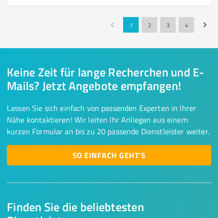
1
2
3
4
Keine Zeit für lange Recherchen und E-
Mails? Jetzt Angebote empfangen!
Lassen Sie sich einfach von passenden Experten in Ihrer
Nähe kontaktieren! Wir leiten Ihr Anliegen aus einem
kurzen Formular an bis zu 20 passende Dienstleister weiter.
SO EINFACH GEHT'S
Finden Sie die beliebtesten