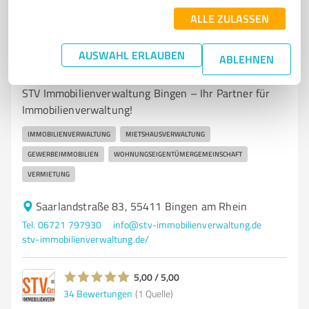
ALLE ZULASSEN
7
Immobilienvermittlung
AUSWAHL ERLAUBEN
ABLEHNEN
STV Immobilienverwaltung Bingen
STV Immobilienverwaltung Bingen – Ihr Partner für
Immobilienverwaltung!
IMMOBILIENVERWALTUNG
MIETSHAUSVERWALTUNG
GEWERBEIMMOBILIEN
WOHNUNGSEIGENTÜMERGEMEINSCHAFT
VERMIETUNG
Saarlandstraße 83, 55411 Bingen am Rhein
Tel. 06721 797930
info@stv-immobilienverwaltung.de
stv-immobilienverwaltung.de/
5,00 / 5,00
34
Bewertungen
(1 Quelle)