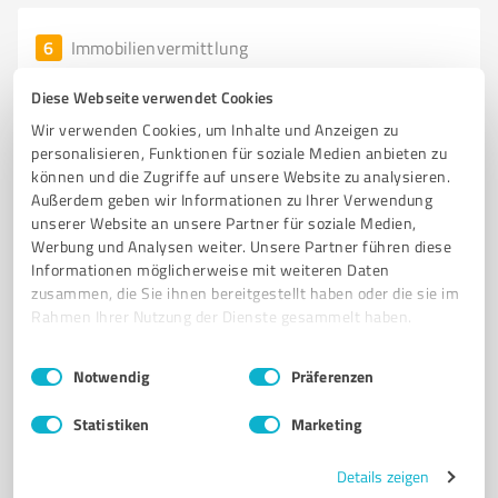
6
Immobilienvermittlung
Rheingauer Volksbank Immobilien GmbH
Diese Webseite verwendet Cookies
Professionelle Immobilienvermittlung in Geisenheim
Wir verwenden Cookies, um Inhalte und Anzeigen zu
durch Rheingauer Volksbank Im
personalisieren, Funktionen für soziale Medien anbieten zu
können und die Zugriffe auf unsere Website zu analysieren.
IMMOBILIENMAKLER
GEISENHEIM
IMMOBILIENVERKAUF
Außerdem geben wir Informationen zu Ihrer Verwendung
EIGENTUMSWOHNUNGEN
EINFAMILIENHÄUSER
GEWERBEIMMOBILIEN
unserer Website an unsere Partner für soziale Medien,
Werbung und Analysen weiter. Unsere Partner führen diese
WERTERMITTLUNG
MARKTWERT
KUNDENBERATUNG
Informationen möglicherweise mit weiteren Daten
IMMOBILIENANGEBOTE
IMMOBILIENVERMITTLUNG
zusammen, die Sie ihnen bereitgestellt haben oder die sie im
KUNDENZUFRIEDENHEIT
Rahmen Ihrer Nutzung der Dienste gesammelt haben.
Winkeler Str. 64 A, 65366 Geisenheim
Einwilligungsauswahl
Impressum
|
Datenschutzbestimmungen
Notwendig
Präferenzen
info@rvbi.de
www.rheingauer-volksbank-immobilien.de/
Statistiken
Marketing
5,00 / 5,00
Details zeigen
12
Bewertungen
(1 Quelle)