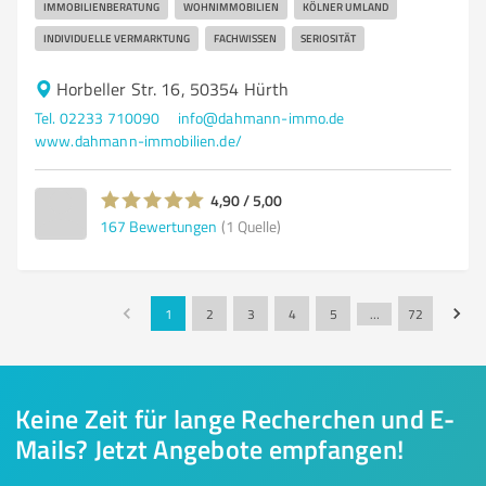
IMMOBILIENBERATUNG
WOHNIMMOBILIEN
KÖLNER UMLAND
INDIVIDUELLE VERMARKTUNG
FACHWISSEN
SERIOSITÄT
Horbeller Str. 16, 50354 Hürth
Tel. 02233 710090
info@dahmann-immo.de
www.dahmann-immobilien.de/
4,90 / 5,00
167
Bewertungen
(1 Quelle)
1
2
3
4
5
…
72
Keine Zeit für lange Recherchen und E-
Mails? Jetzt Angebote empfangen!