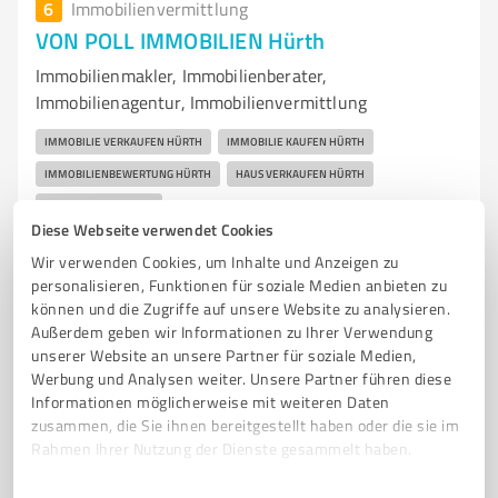
6
Immobilienvermittlung
VON POLL IMMOBILIEN Hürth
Immobilienmakler, Immobilienberater,
Immobilienagentur, Immobilienvermittlung
IMMOBILIE VERKAUFEN HÜRTH
IMMOBILIE KAUFEN HÜRTH
IMMOBILIENBEWERTUNG HÜRTH
HAUS VERKAUFEN HÜRTH
HAUS KAUFEN HÜRTH
Diese Webseite verwendet Cookies
Bachstraße 43, 50354 Hürth
Wir verwenden Cookies, um Inhalte und Anzeigen zu
personalisieren, Funktionen für soziale Medien anbieten zu
Tel. +49 2233 979270
huerth@von-poll.com
können und die Zugriffe auf unsere Website zu analysieren.
www.von-poll.com/de/immobilienmakler/huerth
Außerdem geben wir Informationen zu Ihrer Verwendung
unserer Website an unsere Partner für soziale Medien,
4,90 / 5,00
Werbung und Analysen weiter. Unsere Partner führen diese
132
Bewertungen
(4 Quellen)
Informationen möglicherweise mit weiteren Daten
zusammen, die Sie ihnen bereitgestellt haben oder die sie im
Rahmen Ihrer Nutzung der Dienste gesammelt haben.
Einwilligungsauswahl
Impressum
|
Datenschutzbestimmungen