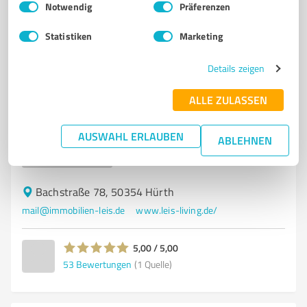
7
Immobilienvermittlung
Notwendig
Präferenzen
Leis Living Immobilien &
Projektentwicklung GmbH
Statistiken
Marketing
Professionelle Immobilienvermittlung in Hürth und
Details zeigen
Umgebung durch Leis Living
ALLE ZULASSEN
IMMOBILIENMAKLER
IMMOBILIENVERMITTLUNG
HÜRTH
KÖLN
BONN
IMMOBILIENBEWERTUNG
VERKAUF
KAUF
VERMIETUNG
AUSWAHL ERLAUBEN
ABLEHNEN
MARKTKENNTNIS
INNOVATIVE VERMARKTUNG
INDIVIDUELLES ANLIEGEN
Bachstraße 78, 50354 Hürth
mail@immobilien-leis.de
www.leis-living.de/
5,00 / 5,00
53
Bewertungen
(1 Quelle)