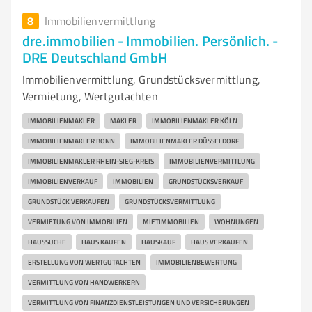
8
Immobilienvermittlung
dre.immobilien - Immobilien. Persönlich. -
DRE Deutschland GmbH
Immobilienvermittlung, Grundstücksvermittlung,
Vermietung, Wertgutachten
IMMOBILIENMAKLER
MAKLER
IMMOBILIENMAKLER KÖLN
IMMOBILIENMAKLER BONN
IMMOBILIENMAKLER DÜSSELDORF
IMMOBILIENMAKLER RHEIN-SIEG-KREIS
IMMOBILIENVERMITTLUNG
IMMOBILIENVERKAUF
IMMOBILIEN
GRUNDSTÜCKSVERKAUF
GRUNDSTÜCK VERKAUFEN
GRUNDSTÜCKSVERMITTLUNG
VERMIETUNG VON IMMOBILIEN
MIETIMMOBILIEN
WOHNUNGEN
HAUSSUCHE
HAUS KAUFEN
HAUSKAUF
HAUS VERKAUFEN
ERSTELLUNG VON WERTGUTACHTEN
IMMOBILIENBEWERTUNG
VERMITTLUNG VON HANDWERKERN
VERMITTLUNG VON FINANZDIENSTLEISTUNGEN UND VERSICHERUNGEN