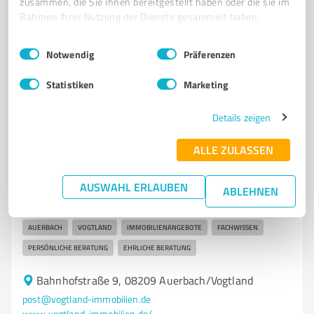
zusammen, die Sie ihnen bereitgestellt haben oder die sie im
Rahmen Ihrer Nutzung der Dienste gesammelt haben.
4,90 / 5,00
22
Bewertungen
(1 Quelle)
Einwilligungsauswahl
Impressum
|
Datenschutzbestimmungen
Notwendig
Präferenzen
Statistiken
Marketing
7
Immobilienvermittlung
Details zeigen
Vogtland-Immobilien
Professionelle Immobilienvermittlung und Bewertung
ALLE ZULASSEN
im Vogtland
AUSWAHL ERLAUBEN
IMMOBILIENVERMITTLUNG
IMMOBILIENBEWERTUNG
ABLEHNEN
IMMOBILIENVERWALTUNG
KAUF
VERKAUF
VERMIETUNG
AUERBACH
VOGTLAND
IMMOBILIENANGEBOTE
FACHWISSEN
PERSÖNLICHE BERATUNG
EHRLICHE BERATUNG
Bahnhofstraße 9, 08209 Auerbach/Vogtland
post@vogtland-immobilien.de
www.vogtland-immobilien.de/