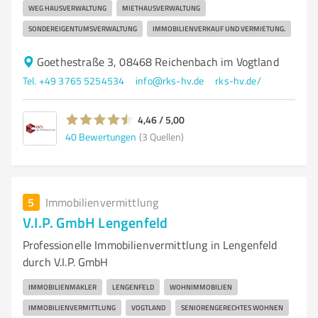
WEG HAUSVERWALTUNG
MIETHAUSVERWALTUNG
SONDEREIGENTUMSVERWALTUNG
IMMOBILIENVERKAUF UND VERMIETUNG.
Goethestraße 3, 08468 Reichenbach im Vogtland
Tel. +49 3765 5254534
info@rks-hv.de
rks-hv.de/
4,46 / 5,00
40
Bewertungen
(3 Quellen)
5
Immobilienvermittlung
V.I.P. GmbH Lengenfeld
Professionelle Immobilienvermittlung in Lengenfeld
durch V.I.P. GmbH
IMMOBILIENMAKLER
LENGENFELD
WOHNIMMOBILIEN
IMMOBILIENVERMITTLUNG
VOGTLAND
SENIORENGERECHTES WOHNEN