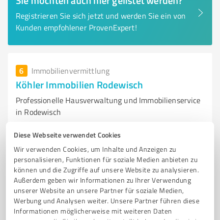
Sie möchten auch hier gelistet werden?
Registrieren Sie sich jetzt und werden Sie ein von
Kunden empfohlener ProvenExpert!
6
Immobilienvermittlung
Köhler Immobilien Rodewisch
Professionelle Hausverwaltung und Immobilienservice
in Rodewisch
HAUSVERWALTUNG
IMMOBILIENVERWALTUNG
VERMIETUNG
Diese Webseite verwendet Cookies
VERKAUF
WEG-VERWALTUNG
MIETVERWALTUNG
SANIERUNG
Wir verwenden Cookies, um Inhalte und Anzeigen zu
IMMOBILIENMANAGEMENT
RODEWISCH
VOGTLAND
personalisieren, Funktionen für soziale Medien anbieten zu
können und die Zugriffe auf unsere Website zu analysieren.
IMMOBILIENMAKLER
DIENSTLEISTUNG
Außerdem geben wir Informationen zu Ihrer Verwendung
unserer Website an unsere Partner für soziale Medien,
August-Bebel-Straße 12, 08228 Rodewisch
Werbung und Analysen weiter. Unsere Partner führen diese
post@koehler-immo.de
koehler-immo.de/
Informationen möglicherweise mit weiteren Daten