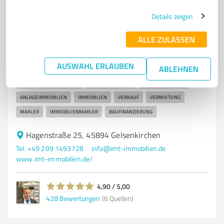
7
Stationärer Handel
Details zeigen
Immobilien Management Tasci
Vermittlung von Wohnimmobilien, Gewerbeimmobilien
ALLE ZULASSEN
und Baufinanzierung
AUSWAHL ERLAUBEN
ABLEHNEN
EINFAMILIENHÄUSER
MEHRFAMILIENHÄUSER
EIGENTUMSWOHNUNGEN
GEWERBEOBJEKTE
MIETWOHNUNGEN
ANLAGEIMMOBILIEN
IMMOBILIEN
VERKAUF
VERMIETUNG
MAKLER
IMMOBILIENMAKLER
BAUFINANZIERUNG
Hagenstraße 25, 45894 Gelsenkirchen
Tel. +49 209 1493728
info@imt-immobilien.de
www.imt-immobilien.de/
4,90 / 5,00
428
Bewertungen
(6 Quellen)