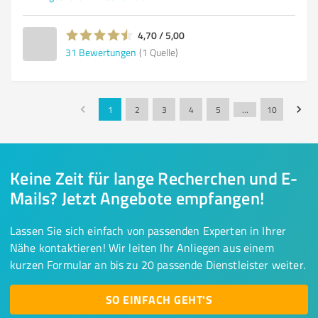
4,70 / 5,00
31
Bewertungen
(1 Quelle)
1
2
3
4
5
…
10
Keine Zeit für lange Recherchen und E-
Mails? Jetzt Angebote empfangen!
Lassen Sie sich einfach von passenden Experten in Ihrer
Nähe kontaktieren! Wir leiten Ihr Anliegen aus einem
kurzen Formular an bis zu 20 passende Dienstleister weiter.
SO EINFACH GEHT'S