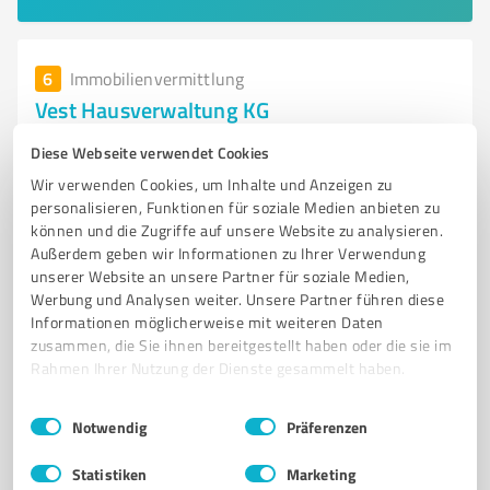
6
Immobilienvermittlung
Vest Hausverwaltung KG
Vest Hausverwaltung KG – Professionelle Verwaltung
Diese Webseite verwendet Cookies
von Haus und Grundbesitz
Wir verwenden Cookies, um Inhalte und Anzeigen zu
personalisieren, Funktionen für soziale Medien anbieten zu
HAUSVERWALTUNG
IMMOBILIENVERWALTUNG
WERTERHALTUNG
können und die Zugriffe auf unsere Website zu analysieren.
KOSTENKONTROLLE
EIGENTÜMERBETREUUNG
Außerdem geben wir Informationen zu Ihrer Verwendung
unserer Website an unsere Partner für soziale Medien,
Bruchweg 41, 45659 Recklinghausen
Werbung und Analysen weiter. Unsere Partner führen diese
Tel. 02361 582020
info@vest-hv.de
vest-hv.de/
Informationen möglicherweise mit weiteren Daten
zusammen, die Sie ihnen bereitgestellt haben oder die sie im
Rahmen Ihrer Nutzung der Dienste gesammelt haben.
4,90 / 5,00
65
Bewertungen
(1 Quelle)
Einwilligungsauswahl
Impressum
|
Datenschutzbestimmungen
Notwendig
Präferenzen
Statistiken
Marketing