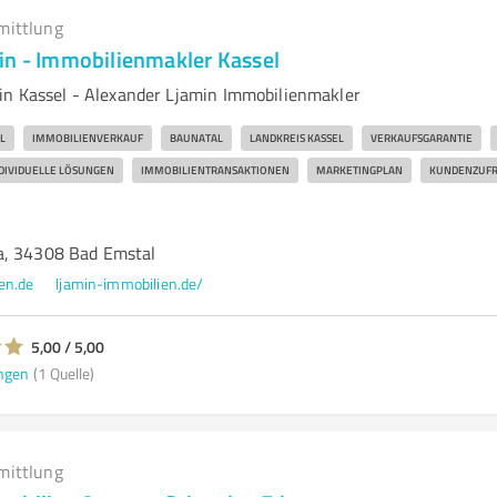
mittlung
in - Immobilienmakler Kassel
in Kassel - Alexander Ljamin Immobilienmakler
L
IMMOBILIENVERKAUF
BAUNATAL
LANDKREIS KASSEL
VERKAUFSGARANTIE
DIVIDUELLE LÖSUNGEN
IMMOBILIENTRANSAKTIONEN
MARKETINGPLAN
KUNDENZUFR
a, 34308 Bad Emstal
en.de
ljamin-immobilien.de/
5,00 / 5,00
ngen
(1 Quelle)
mittlung