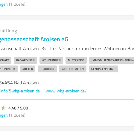
ngen
(1 Quelle)
mittlung
nossenschaft Arolsen eG
enschaft Arolsen eG - Ihr Partner für modernes Wohnen in Ba
CHAFT
BAD AROLSEN
WOHNUNGEN
MIETPREISE
IMMOBILIENBEWIRTSCHAFTUN
OHNRAUM
MIETER
TRADITION
WOHNKOMFORT
GENOSSENSCHAFT
 34454 Bad Arolsen
info@wbg-arolsen.de
www.wbg-arolsen.de/
4,40 / 5,00
ngen
(1 Quelle)