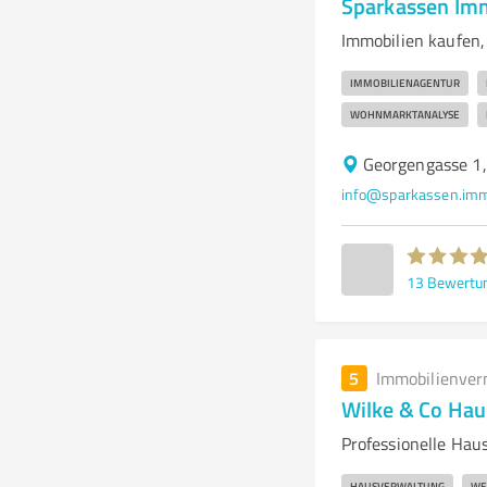
Sparkassen Im
Immobilien kaufen,
IMMOBILIENAGENTUR
WOHNMARKTANALYSE
Georgengasse 1,
info@sparkassen.im
13
Bewertu
5
Immobilienver
Wilke & Co Ha
Professionelle Hau
HAUSVERWALTUNG
WE