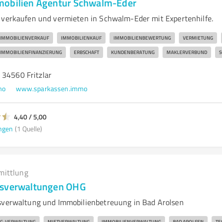
mobilien Agentur Schwalm-Eder
 verkaufen und vermieten in Schwalm-Eder mit Expertenhilfe.
IMMOBILIENVERKAUF
IMMOBILIENKAUF
IMMOBILIENBEWERTUNG
VERMIETUNG
IMMOBILIENFINANZIERUNG
ERBSCHAFT
KUNDENBERATUNG
MAKLERVERBUND
S
 34560 Fritzlar
mo
www.sparkassen.immo
4,40 / 5,00
ngen
(1 Quelle)
mittlung
usverwaltungen OHG
sverwaltung und Immobilienbetreuung in Bad Arolsen
G-VERWALTUNG
MIETVERWALTUNG
IMMOBILIENVERWALTUNG
BAD AROLSEN
TE