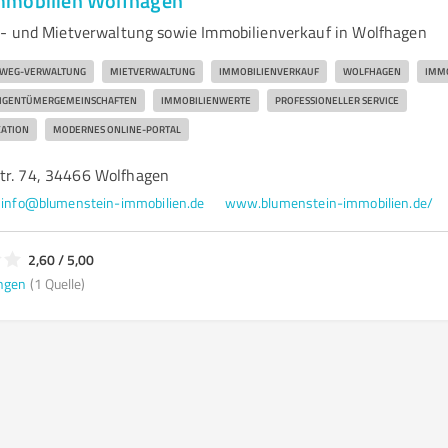
mmobilien Wolfhagen
G- und Mietverwaltung sowie Immobilienverkauf in Wolfhagen
WEG-VERWALTUNG
MIETVERWALTUNG
IMMOBILIENVERKAUF
WOLFHAGEN
IMM
IGENTÜMERGEMEINSCHAFTEN
IMMOBILIENWERTE
PROFESSIONELLER SERVICE
ATION
MODERNES ONLINE-PORTAL
tr. 74, 34466 Wolfhagen
info@blumenstein-immobilien.de
www.blumenstein-immobilien.de/
2,60 / 5,00
ngen
(1 Quelle)