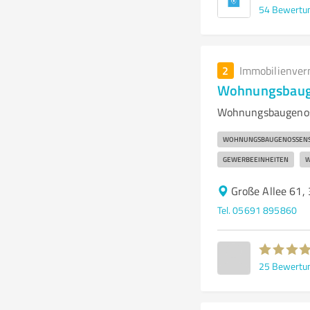
54
Bewertu
2
Immobilienver
Wohnungsbauge
Wohnungsbaugenoss
WOHNUNGSBAUGENOSSENS
GEWERBEEINHEITEN
W
Große Allee 61,
Tel. 05691 895860
25
Bewertu