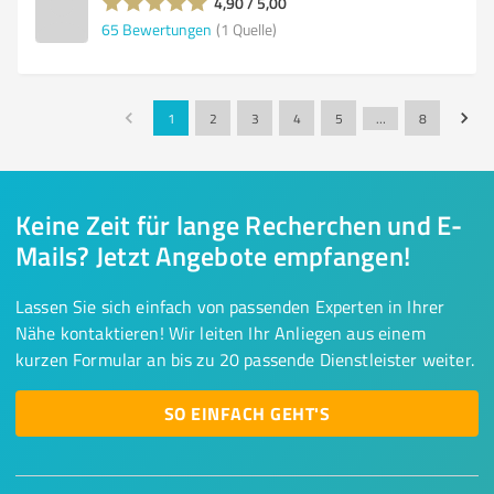
4,90 / 5,00
65
Bewertungen
(1 Quelle)
1
2
3
4
5
…
8
Keine Zeit für lange Recherchen und E-
Mails? Jetzt Angebote empfangen!
Lassen Sie sich einfach von passenden Experten in Ihrer
Nähe kontaktieren! Wir leiten Ihr Anliegen aus einem
kurzen Formular an bis zu 20 passende Dienstleister weiter.
SO EINFACH GEHT'S