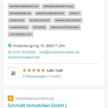
IMMOBILIENMAKLER ULM
IMMOBILIENVERMITTLUNG
WOHNIMMOBILIEN
IMMOBILIENBEWERTUNG
VERKAUF
VERMIETUNG
NEUBAUPROJEKTE
IMMOBILIENEXPERTEN
KUNDENSERVICE
NETZWERK
FAMILIENUNTERNEHMEN
ULM UND NEU-ULM
Hindenburgring 15, 89077 Ulm
Tel. 0731 9270050
info@schulerimmobilien.de
schulerimmobilien.de/
4,90 / 5,00
37
Bewertungen
(1 Quelle)
9
Immobilienvermittlung
Schmidt Immobilien GmbH |