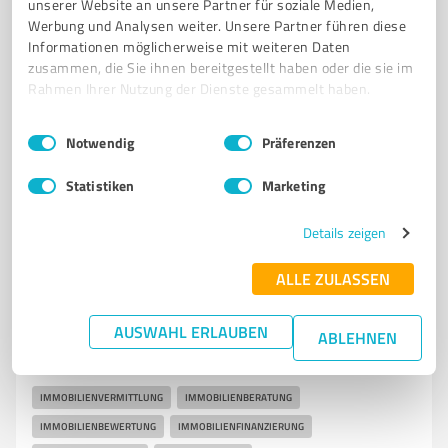
unserer Website an unsere Partner für soziale Medien,
IMMOBILIENMANAGEMENT
Werbung und Analysen weiter. Unsere Partner führen diese
Informationen möglicherweise mit weiteren Daten
Magirushof 51, 89077 Ulm
zusammen, die Sie ihnen bereitgestellt haben oder die sie im
kontakt@immobilienmeisterei.de
Rahmen Ihrer Nutzung der Dienste gesammelt haben.
www.immobilienmeisterei.de/
Einwilligungsauswahl
Impressum
|
Datenschutzbestimmungen
Notwendig
Präferenzen
4,90 / 5,00
Statistiken
Marketing
38
Bewertungen
(1 Quelle)
Details zeigen
7
Immobilienvermittlung
ALLE ZULASSEN
Sparkasse Ulm - ImmobilienCenter
AUSWAHL ERLAUBEN
ABLEHNEN
Immobilienvermittlung und Beratung in Ulm -
Sparkasse Ulm ImmobilienCenter
IMMOBILIENVERMITTLUNG
IMMOBILIENBERATUNG
IMMOBILIENBEWERTUNG
IMMOBILIENFINANZIERUNG