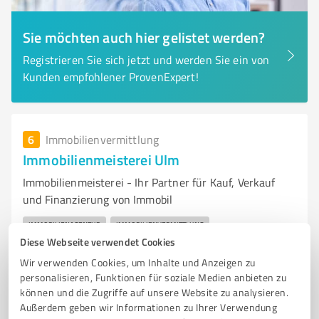
Sie möchten auch hier gelistet werden?
Registrieren Sie sich jetzt und werden Sie ein von
Kunden empfohlener ProvenExpert!
6
Immobilienvermittlung
Immobilienmeisterei Ulm
Immobilienmeisterei - Ihr Partner für Kauf, Verkauf
und Finanzierung von Immobil
IMMOBILIENAGENTUR
IMMOBILIENVERMITTLUNG
Diese Webseite verwendet Cookies
IMMOBILIENBEWERTUNG
IMMOBILIENFINANZIERUNG
Wir verwenden Cookies, um Inhalte und Anzeigen zu
IMMOBILIENKAUF
IMMOBILIENVERKAUF
WOHNIMMOBILIEN
personalisieren, Funktionen für soziale Medien anbieten zu
GEWERBEIMMOBILIEN
IMMOBILIENENTWICKLUNG
können und die Zugriffe auf unsere Website zu analysieren.
Außerdem geben wir Informationen zu Ihrer Verwendung
IMMOBILIENBERATUNG
OFF-MARKET IMMOBILIEN