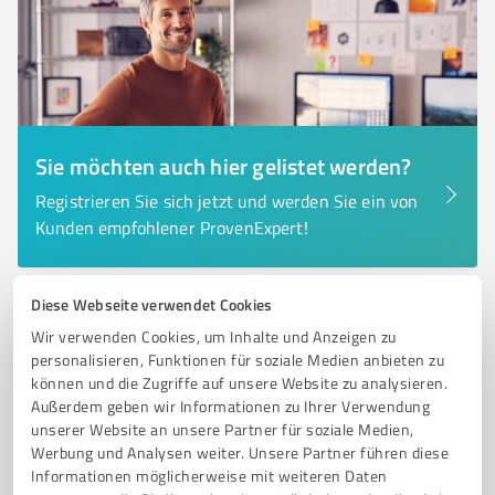
Sie möchten auch hier gelistet werden?
Registrieren Sie sich jetzt und werden Sie ein von
Kunden empfohlener ProvenExpert!
Diese Webseite verwendet Cookies
6
Immobilienvermittlung
Wir verwenden Cookies, um Inhalte und Anzeigen zu
Nussacker Immobilienverwaltung GmbH
personalisieren, Funktionen für soziale Medien anbieten zu
können und die Zugriffe auf unsere Website zu analysieren.
Professionelle Hausverwaltung und
Außerdem geben wir Informationen zu Ihrer Verwendung
Immobilienverwaltung in Bad Mergentheim
unserer Website an unsere Partner für soziale Medien,
Werbung und Analysen weiter. Unsere Partner führen diese
HAUSVERWALTUNG
IMMOBILIENVERWALTUNG
BAD MERGENTHEIM
Informationen möglicherweise mit weiteren Daten
MIETVERWALTUNG
EIGENTÜMERGEMEINSCHAFTEN
MIETERSUCHE