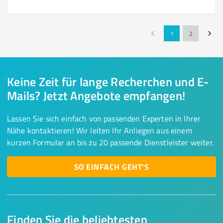
1
2
Keine Zeit für lange Recherchen und E-
Mails? Jetzt Angebote empfangen!
Lassen Sie sich einfach von passenden Experten in Ihrer
Nähe kontaktieren! Wir leiten Ihr Anliegen aus einem
kurzen Formular an bis zu 20 passende Dienstleister weiter.
SO EINFACH GEHT'S
Finden Sie die beliebtesten