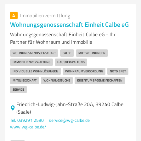
4
Immobilienvermittlung
Wohnungsgenossenschaft Einheit Calbe eG
Wohnungsgenossenschaft Einheit Calbe eG - Ihr
Partner für Wohnraum und Immobilie
WOHNUNGSGENOSSENSCHAFT
CALBE
MIETWOHNUNGEN
IMMOBILIENVERWALTUNG
HAUSVERWALTUNG
INDIVIDUELLE WOHNLÖSUNGEN
WOHNRAUMVERSORGUNG
NOTDIENST
MITGLIEDSCHAFT
WOHNUNGSSUCHE
EIGENTÜMERGEMEINSCHAFTEN
SERVICE
Friedrich-Ludwig-Jahn-Straße 20A, 39240 Calbe
(Saale)
Tel. 039291 2590
service@wg-calbe.de
www.wg-calbe.de/