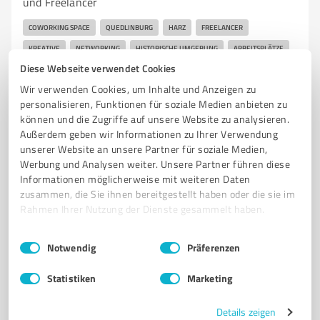
und Freelancer
COWORKING SPACE
QUEDLINBURG
HARZ
FREELANCER
KREATIVE
NETWORKING
HISTORISCHE UMGEBUNG
ARBEITSPLÄTZE
Diese Webseite verwendet Cookies
FLEXIBLE BUCHUNG
INSPIRIERENDE ATMOSPHÄRE
Wir verwenden Cookies, um Inhalte und Anzeigen zu
UNESCO WELTKULTURERBE
MODERNE AUSSTATTUNG
personalisieren, Funktionen für soziale Medien anbieten zu
können und die Zugriffe auf unsere Website zu analysieren.
Lange G. 7, 06484 Quedlinburg
Außerdem geben wir Informationen zu Ihrer Verwendung
hallo@coworking-harz.de
www.coworking-harz.de/
unserer Website an unsere Partner für soziale Medien,
Werbung und Analysen weiter. Unsere Partner führen diese
Informationen möglicherweise mit weiteren Daten
5,00 / 5,00
zusammen, die Sie ihnen bereitgestellt haben oder die sie im
2
Bewertungen
(1 Quelle)
Rahmen Ihrer Nutzung der Dienste gesammelt haben.
Einwilligungsauswahl
Impressum
|
Datenschutzbestimmungen
Notwendig
Präferenzen
7
Immobilienvermittlung
Statistiken
Marketing
Glückskind Immobilien & Projektbau
Glückskind Immobilien & Projektbau – Ihr Partner für
Details zeigen