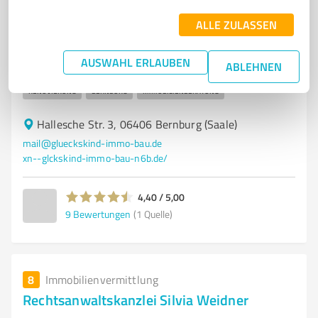
Immobilien in Bernburg
ALLE ZULASSEN
IMMOBILIENAGENTUR
IMMOBILIENVERKAUF
IMMOBILIENKAUF
HAUSVERWALTUNG
PROJEKTBAU
IMMOBILIENBEWERTUNG
AUSWAHL ERLAUBEN
ABLEHNEN
MIETERSUCHE
INSTANDHALTUNG
ALTBAUSANIERUNG
RENOVIERUNG
BERNBURG
IMMOBILIENBERATUNG
Hallesche Str. 3, 06406 Bernburg (Saale)
mail@glueckskind-immo-bau.de
xn--glckskind-immo-bau-n6b.de/
4,40 / 5,00
9
Bewertungen
(1 Quelle)
8
Immobilienvermittlung
Rechtsanwaltskanzlei Silvia Weidner