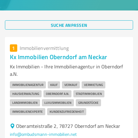
SUCHE ANPASSEN
1
Immobilienvermittlung
Kx Immobilien Oberndorf am Neckar
Kx Immobilien - Ihre Immobilienagentur in Oberndorf
a.N.
IMMOBILIENAGENTUR
KAUF
VERKAUF
VERMIETUNG
HAUSVERWALTUNG
OBERNDORF A.N.
STADTIMMOBILIEN
LANDIMMOBILIEN
LUXUSIMMOBILIEN
GRUNDSTÜCKE
IMMOBILIENEXPERTE
KUNDENZUFRIEDENHEIT
Oberamteistraße 2, 78727 Oberndorf am Neckar
info@ombudsmann-immobilien.net