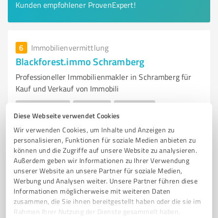
Kunden empfohlener ProvenExpert!
6
Immobilienvermittlung
Blackforest.immo Schramberg
Professioneller Immobilienmakler in Schramberg für
Kauf und Verkauf von Immobili
IMMOBILIENMAKLER
SCHRAMBERG
SCHWARZWALD
Diese Webseite verwendet Cookies
IMMOBILIEN KAUFEN
IMMOBILIEN VERKAUFEN
WOHNUNG
Wir verwenden Cookies, um Inhalte und Anzeigen zu
EINFAMILIENHAUS
DENKMALGESCHÜTZT
IMMOBILIENBEWERTUNG
personalisieren, Funktionen für soziale Medien anbieten zu
INDIVIDUELLE BERATUNG
PROAKTIVE KOMMUNIKATION
können und die Zugriffe auf unsere Website zu analysieren.
Außerdem geben wir Informationen zu Ihrer Verwendung
KUNDENSERVICE
unserer Website an unsere Partner für soziale Medien,
Werbung und Analysen weiter. Unsere Partner führen diese
Wolf-Hirth-Straße 15, 78713 Schramberg
Informationen möglicherweise mit weiteren Daten
Tel. 07422 9916620
info@blackforest.immo
zusammen, die Sie ihnen bereitgestellt haben oder die sie im
www.blackforest.immo/
Rahmen Ihrer Nutzung der Dienste gesammelt haben.