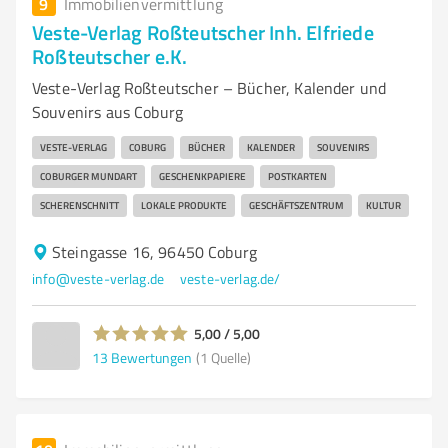
9
Immobilienvermittlung
Veste-Verlag Roßteutscher Inh. Elfriede
Roßteutscher e.K.
Veste-Verlag Roßteutscher – Bücher, Kalender und
Souvenirs aus Coburg
VESTE-VERLAG
COBURG
BÜCHER
KALENDER
SOUVENIRS
COBURGER MUNDART
GESCHENKPAPIERE
POSTKARTEN
SCHERENSCHNITT
LOKALE PRODUKTE
GESCHÄFTSZENTRUM
KULTUR
Steingasse 16, 96450 Coburg
info@veste-verlag.de
veste-verlag.de/
5,00 / 5,00
13
Bewertungen
(1 Quelle)