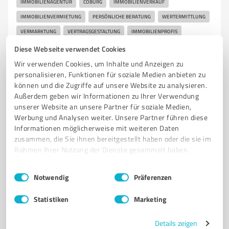
IMMOBILIENAGENTUR
COBURG
IMMOBILIENVERKAUF
IMMOBILIENVERMIETUNG
PERSÖNLICHE BERATUNG
WERTERMITTLUNG
VERMARKTUNG
VERTRAGSGESTALTUNG
IMMOBILIENPROFIS
RUNDUM-SERVICE
KÄUFER
VERKÄUFER
Diese Webseite verwendet Cookies
Wir verwenden Cookies, um Inhalte und Anzeigen zu
Mauer 10, 96450 Coburg
personalisieren, Funktionen für soziale Medien anbieten zu
Tel. 09561 238320
info@veste-immobilien.de
können und die Zugriffe auf unsere Website zu analysieren.
veste-immobilien.de/
Außerdem geben wir Informationen zu Ihrer Verwendung
unserer Website an unsere Partner für soziale Medien,
Werbung und Analysen weiter. Unsere Partner führen diese
4,00 / 5,00
Informationen möglicherweise mit weiteren Daten
41
Bewertungen
(1 Quelle)
zusammen, die Sie ihnen bereitgestellt haben oder die sie im
Rahmen Ihrer Nutzung der Dienste gesammelt haben.
Einwilligungsauswahl
Impressum
|
Datenschutzbestimmungen
Notwendig
Präferenzen
7
Immobilienvermittlung
Gemeinnützige
Statistiken
Marketing
Wohnungsbaugenossenschaft Neustadt b.
Coburg eG
Details zeigen