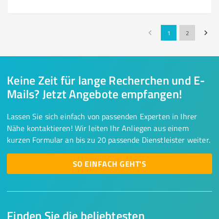
1
2
Keine Zeit für lange Recherchen und E-
Mails? Jetzt Angebote empfangen!
Lassen Sie sich einfach von passenden Experten in Ihrer
Nähe kontaktieren! Wir leiten Ihr Anliegen aus einem
kurzen Formular an bis zu 20 passende Dienstleister weiter.
SO EINFACH GEHT'S
Finden Sie die beliebtesten