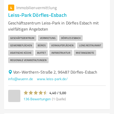
4
Immobilienvermittlung
Leiss-Park Dörfles-Esbach
Geschäftszentrum Leiss-Park in Dörfles Esbach mit
vielfältigen Angeboten
GESCHÄFTSZENTRUM
VERMIETUNG
DÖRFLES ESBACH
GEWERBEFLÄCHEN
BÜROS
VERKAUFSFLÄCHEN
LONG RESTAURANT
ASIATISCHE KÜCHE
BUFFET
INFRASTRUKTUR
MIETANGEBOTE
REGIONALE VERANSTALTUNGEN
Von-Werthern-Straße 2, 96487 Dörfles-Esbach
info@wuenn.de
www.leiss-park.de/
4,40 / 5,00
136
Bewertungen
(1 Quelle)