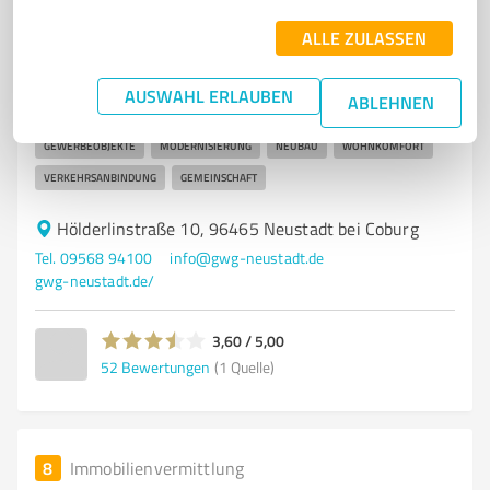
Wohnungsbaugenossenschaft in Neustadt b. Coburg
ALLE ZULASSEN
mit vielfältigen Mietangeboten
WOHNUNGSBAUGENOSSENSCHAFT
NEUSTADT B. COBURG
AUSWAHL ERLAUBEN
ABLEHNEN
MIETANGEBOTE
WOHNEINHEITEN
GARAGEN
STELLPLÄTZE
GEWERBEOBJEKTE
MODERNISIERUNG
NEUBAU
WOHNKOMFORT
VERKEHRSANBINDUNG
GEMEINSCHAFT
Hölderlinstraße 10, 96465 Neustadt bei Coburg
Tel. 09568 94100
info@gwg-neustadt.de
gwg-neustadt.de/
3,60 / 5,00
52
Bewertungen
(1 Quelle)
8
Immobilienvermittlung