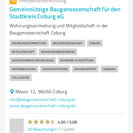
10
Immobilienvermittlung
Gemeinnützige Baugenossenschaft für den
Stadtkreis Coburg eG
Wohnungsvermietung und Mitgliedschaft in der
Baugenossenschaft Coburg
WOHNUNGSVERMIETUNG
BAUGENOSSENSCHAFT
COBURG
MITGLIEDSCHAFT
WOHNUNGSBEWERBUNG
ZENTRUMSNAHE WOHNUNGEN
MODERNE AUSSTATTUNG
INSTANDHALTUNG
ENERGIEEFFIZIENZ
WOHNKOMFORT
GARAGEN
STELLPLÄTZE
Mauer 12, 96450 Coburg
info@baugenossenschaft-coburg.de
www.baugenossenschaft-coburg.de/
4,50 / 5,00
20
Bewertungen
(1 Quelle)